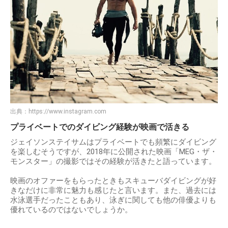
出典：
https://www.instagram.com
プライベートでのダイビング経験が映画で活きる
ジェイソンステイサムはプライベートでも頻繁にダイビング
を楽しむそうですが、2018年に公開された映画「MEG・ザ・
モンスター」の撮影ではその経験が活きたと語っています。
映画のオファーをもらったときもスキューバダイビングが好
きなだけに非常に魅力も感じたと言います。また、過去には
水泳選手だったこともあり、泳ぎに関しても他の俳優よりも
優れているのではないでしょうか。