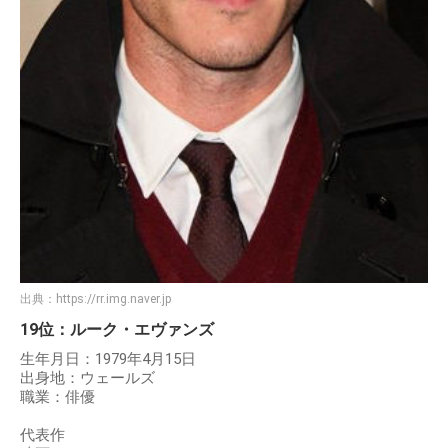
出典：
https://rr.img.naver.jp
19位：ルーク・エヴァンズ
生年月日：1979年4月15日
出身地：ウェールズ
職業：俳優
代表作