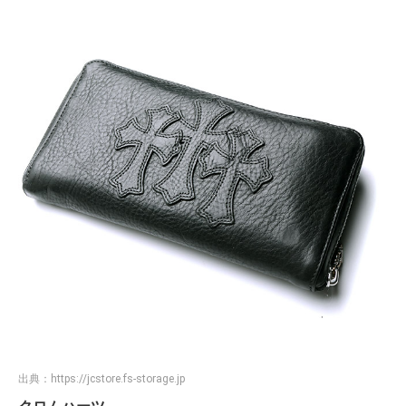
出典：
https://jcstore.fs-storage.jp