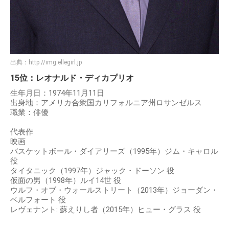
出典：
http://img.ellegirl.jp
15位：レオナルド・ディカプリオ
生年月日：1974年11月11日
出身地：アメリカ合衆国カリフォルニア州ロサンゼルス
職業：俳優
代表作
映画
バスケットボール・ダイアリーズ（1995年）ジム・キャロル
役
タイタニック（1997年）ジャック・ドーソン 役
仮面の男（1998年）ルイ14世 役
ウルフ・オブ・ウォールストリート（2013年）ジョーダン・
ベルフォート 役
レヴェナント: 蘇えりし者（2015年）ヒュー・グラス 役