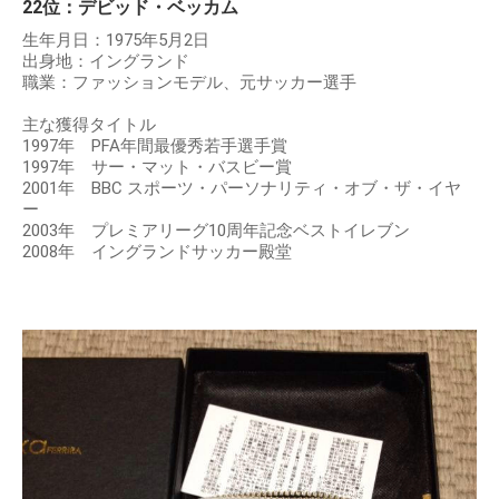
22位：デビッド・ベッカム
生年月日：1975年5月2日
出身地：イングランド
職業：ファッションモデル、元サッカー選手
主な獲得タイトル
1997年 PFA年間最優秀若手選手賞
1997年 サー・マット・バスビー賞
2001年 BBC スポーツ・パーソナリティ・オブ・ザ・イヤ
ー
2003年 プレミアリーグ10周年記念ベストイレブン
2008年 イングランドサッカー殿堂