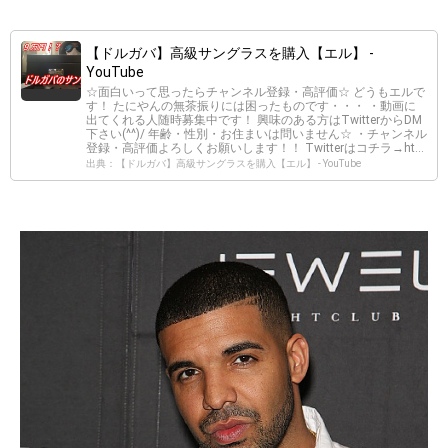
【ドルガバ】高級サングラスを購入【エル】 -
YouTube
☆面白いって思ったらチャンネル登録・高評価☆ どうもエルで
す！ たにやんの無茶振りには困ったものです・・・ ・動画に
出てくれる人随時募集中です！ 興味のある方はTwitterからDM
下さい(^^)/ 年齢・性別・お住まいは問いません☆ ・チャンネル
登録・高評価よろしくお願いします！！ Twitterはコチラ→ht...
出典：【ドルガバ】高級サングラスを購入【エル】 - YouTube