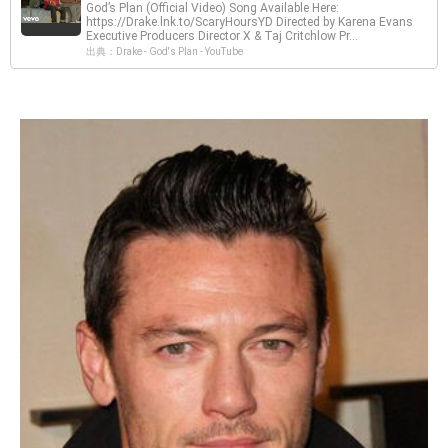
God’s Plan (Official Video) Song Available Here:
https://Drake.lnk.to/ScaryHoursYD Directed by Karena Evans
Executive Producers Director X & Taj Critchlow Pr...
出典：Drake - God's Plan - YouTube