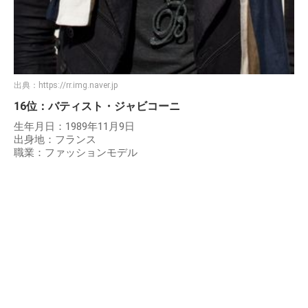
出典：
https://rr.img.naver.jp
16位：バティスト・ジャビコーニ
生年月日：1989年11月9日
出身地：フランス
職業：ファッションモデル