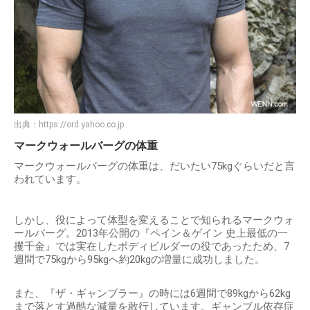
出典：
https://ord.yahoo.co.jp
マークウォールバーグの体重
マークウォールバーグの体重は、だいたい75kgぐらいだと言
われています。
しかし、役によって体型を変えることで知られるマークウォ
ールバーグ。2013年公開の『ペイン＆ゲイン 史上最低の一
攫千金』では実在したボディビルダーの役であったため、7
週間で75kgから95kgへ約20kgの増量に成功しました。
また、『ザ・ギャンブラー』の時には6週間で89kgから62kg
まで落とす過酷な減量を敢行しています。ギャンブル依存症