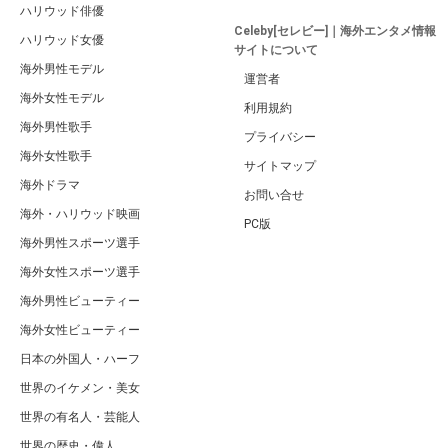
ハリウッド俳優
Celeby[セレビー]｜海外エンタメ情報
ハリウッド女優
サイトについて
海外男性モデル
運営者
海外女性モデル
利用規約
海外男性歌手
プライバシー
海外女性歌手
サイトマップ
海外ドラマ
お問い合せ
海外・ハリウッド映画
PC版
海外男性スポーツ選手
海外女性スポーツ選手
海外男性ビューティー
海外女性ビューティー
日本の外国人・ハーフ
世界のイケメン・美女
世界の有名人・芸能人
世界の歴史・偉人