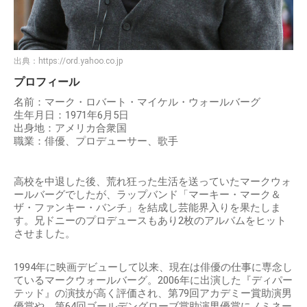
出典：
https://ord.yahoo.co.jp
プロフィール
名前：マーク・ロバート・マイケル・ウォールバーグ
生年月日：1971年6月5日
出身地：アメリカ合衆国
職業：俳優、プロデューサー、歌手
高校を中退した後、荒れ狂った生活を送っていたマークウォ
ールバーグでしたが、ラップバンド「マーキー・マーク＆
ザ・ファンキー・バンチ」を結成し芸能界入りを果たしま
す。兄ドニーのプロデュースもあり2枚のアルバムをヒット
させました。
1994年に映画デビューして以来、現在は俳優の仕事に専念し
ているマークウォールバーグ。2006年に出演した『ディパー
テッド』の演技が高く評価され、第79回アカデミー賞助演男
優賞や、第64回ゴールデングローブ賞助演男優賞にノミネー