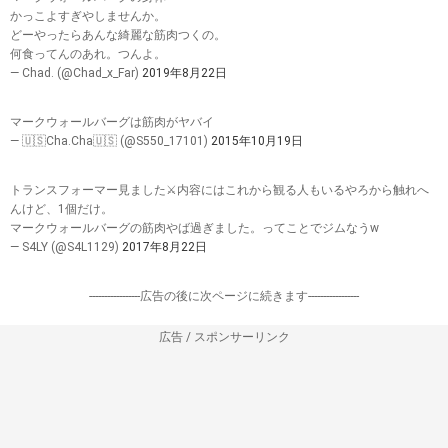
かっこよすぎやしませんか。
どーやったらあんな綺麗な筋肉つくの。
何食ってんのあれ。つんよ。
— Chad. (@Chad_x_Far)
2019年8月22日
マークウォールバーグは筋肉がヤバイ
— 🇺🇸Cha.Cha🇺🇸 (@S550_17101)
2015年10月19日
トランスフォーマー見ました⚔内容にはこれから観る人もいるやろから触れへ
んけど、1個だけ。
マークウォールバーグの筋肉やば過ぎました。ってことでジムなうw
— S4LY (@S4L1129)
2017年8月22日
-----------------広告の後に次ページに続きます-----------------
広告 / スポンサーリンク