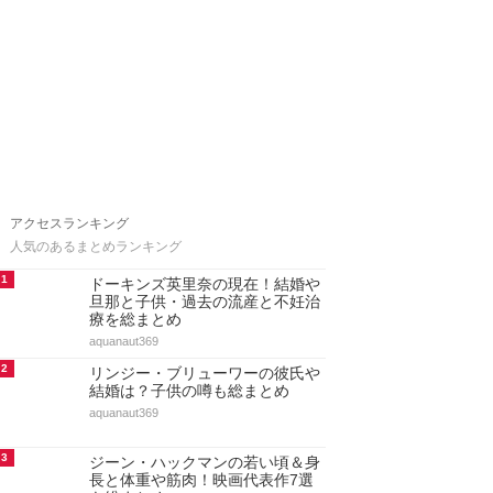
アクセスランキング
人気のあるまとめランキング
1
ドーキンズ英里奈の現在！結婚や
旦那と子供・過去の流産と不妊治
療を総まとめ
aquanaut369
2
リンジー・ブリューワーの彼氏や
結婚は？子供の噂も総まとめ
aquanaut369
3
ジーン・ハックマンの若い頃＆身
長と体重や筋肉！映画代表作7選