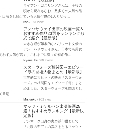
ライアン・ゴズリングさんは、子役の
頃から現在もなお、数多くの人気作品
へ出演をし続けている人気俳優の1人となっ…
risa
/ 187 view
アンハサウェイ出演の映画一覧＆
おすすめ作品23選をランキング形
式で紹介【最新版】
大きな瞳が印象的なハリウッド女優の
アン・ハサウェイさん。日本でも男女
問わず人気が高く、これまでに数々の有名作…
Nyansuke
/ 603 view
スターウォーズ相関図～エピソー
ド毎の登場人物まとめ【最新版】
世界的に大ヒットの映画「スターウォ
ーズ」の相関図をエピソード毎にまと
めました。スターウォーズ相関図とし
て登場…
Mrsjunko
/ 982 view
マッツ・ミケルセン出演映画25
選！おすすめランキング【最新決
定版】
デンマーク出身の実力派俳優として
「北欧の至宝」の異名をとるマッツ・