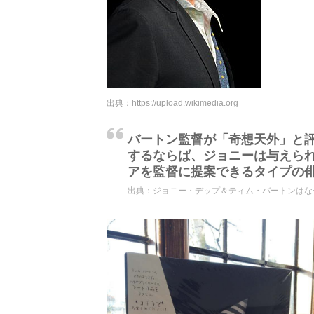
出典：
https://upload.wikimedia.org
バートン監督が「奇想天外」と
するならば、ジョニーは与えら
アを監督に提案できるタイプの
出典：
ジョニー・デップ＆ティム・バートンはなぜ