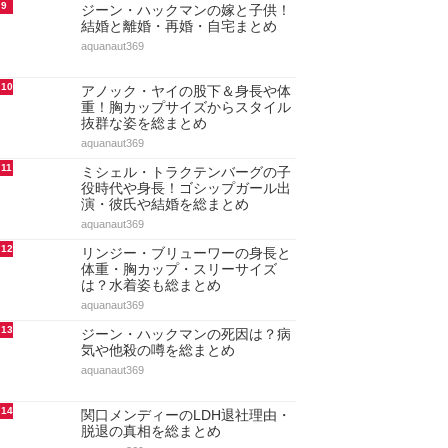
9
ジーン・ハックマンの嫁と子供！
結婚と離婚・再婚・自宅まとめ
aquanaut369
10
アノック・ヤイの股下＆身長や体
重！胸カップサイズからスタイル
抜群な姿を総まとめ
aquanaut369
11
ミシェル・トラクテンバーグの子
役時代や身長！ゴシップガール出
演・彼氏や結婚を総まとめ
aquanaut369
12
リンジー・ブリューワーの身長と
体重・胸カップ・スリーサイズ
は？水着姿も総まとめ
aquanaut369
13
ジーン・ハックマンの死因は？病
気や他殺の噂を総まとめ
aquanaut369
14
関口メンディーのLDH退社理由・
脱退の真相を総まとめ