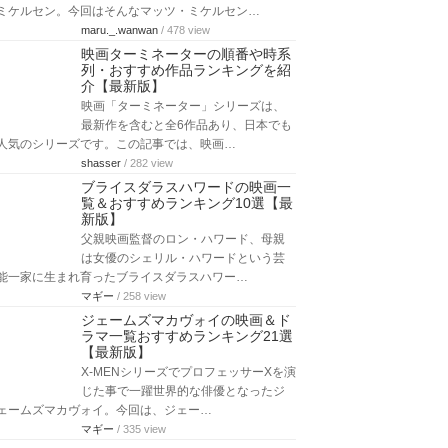
ミケルセン。今回はそんなマッツ・ミケルセン…
maru._.wanwan
/ 478 view
映画ターミネーターの順番や時系
列・おすすめ作品ランキングを紹
介【最新版】
映画「ターミネーター」シリーズは、
最新作を含むと全6作品あり、日本でも
人気のシリーズです。この記事では、映画…
shasser
/ 282 view
ブライスダラスハワードの映画一
覧＆おすすめランキング10選【最
新版】
父親映画監督のロン・ハワード、母親
は女優のシェリル・ハワードという芸
能一家に生まれ育ったブライスダラスハワー…
マギー
/ 258 view
ジェームズマカヴォイの映画＆ド
ラマ一覧おすすめランキング21選
【最新版】
X-MENシリーズでプロフェッサーXを演
じた事で一躍世界的な俳優となったジ
ェームズマカヴォイ。今回は、ジェー…
マギー
/ 335 view