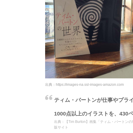
出典：
https://images-na.ssl-images-amazon.com
ティム・バートンが仕事やプラ
1000点以上のイラストを、43
出典：
【Tim Burton】画集「ティム・バート
販サイト