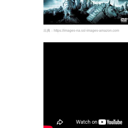
出典：
https://images-na.ssl-images-amazon.com