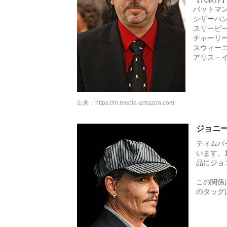
バットマン
シザーハン
スリーピー
チャーリー
スウィーニ
アリス・イ
出典：
https://m.media-amazon.com
ジョニ
ティムバ
います。
品にジョ
この関係
のタッグ