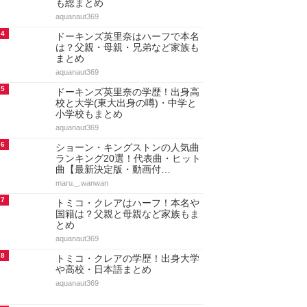
も総まとめ
aquanaut369
4
ドーキンズ英里奈はハーフで本名
は？父親・母親・兄弟など家族も
まとめ
aquanaut369
5
ドーキンズ英里奈の学歴！出身高
校と大学(東大出身の噂)・中学と
小学校もまとめ
aquanaut369
6
ショーン・キングストンの人気曲
ランキング20選！代表曲・ヒット
曲【最新決定版・動画付…
maru._.wanwan
7
トミコ・クレアはハーフ！本名や
国籍は？父親と母親など家族もま
とめ
aquanaut369
8
トミコ・クレアの学歴！出身大学
や高校・日本語まとめ
aquanaut369