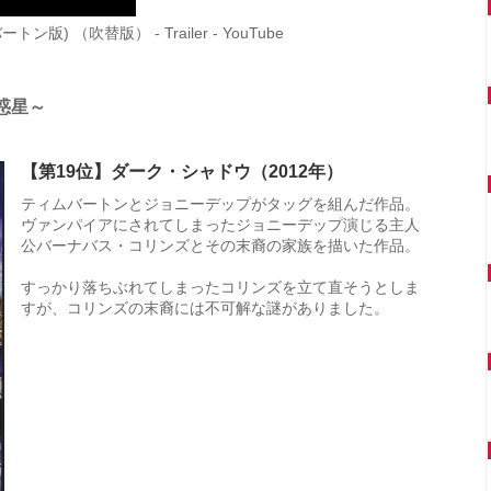
ン版) （吹替版） - Trailer - YouTube
の惑星～
【第19位】ダーク・シャドウ（2012年）
ティムバートンとジョニーデップがタッグを組んだ作品。
ヴァンパイアにされてしまったジョニーデップ演じる主人
公バーナバス・コリンズとその末裔の家族を描いた作品。
すっかり落ちぶれてしまったコリンズを立て直そうとしま
すが、コリンズの末裔には不可解な謎がありました。