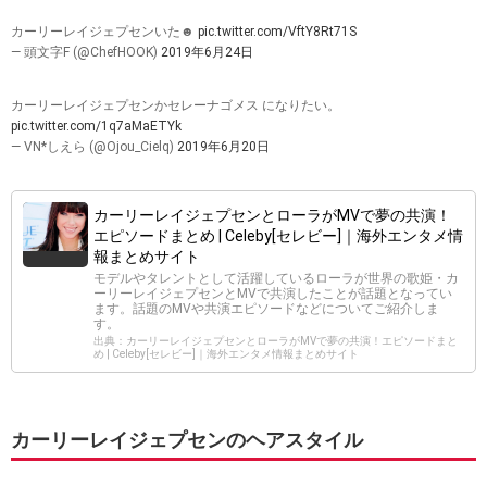
カーリーレイジェプセンいた☻
pic.twitter.com/VftY8Rt71S
— 頭文字F (@ChefHOOK)
2019年6月24日
カーリーレイジェプセンかセレーナゴメス になりたい。
pic.twitter.com/1q7aMaETYk
— VN*しえら (@Ojou_Cielq)
2019年6月20日
カーリーレイジェプセンとローラがMVで夢の共演！
エピソードまとめ | Celeby[セレビー]｜海外エンタメ情
報まとめサイト
モデルやタレントとして活躍しているローラが世界の歌姫・カ
ーリーレイジェプセンとMVで共演したことが話題となってい
ます。話題のMVや共演エピソードなどについてご紹介しま
す。
出典：カーリーレイジェプセンとローラがMVで夢の共演！エピソードまと
め | Celeby[セレビー]｜海外エンタメ情報まとめサイト
カーリーレイジェプセンのヘアスタイル