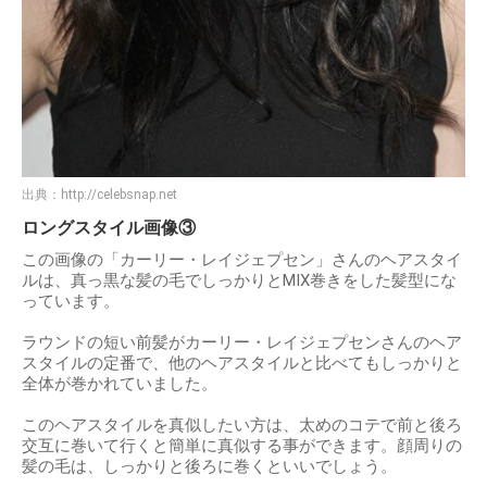
出典：
http://celebsnap.net
ロングスタイル画像③
この画像の「カーリー・レイジェプセン」さんのヘアスタイ
ルは、真っ黒な髪の毛でしっかりとMIX巻きをした髪型にな
っています。
ラウンドの短い前髪がカーリー・レイジェプセンさんのヘア
スタイルの定番で、他のヘアスタイルと比べてもしっかりと
全体が巻かれていました。
このヘアスタイルを真似したい方は、太めのコテで前と後ろ
交互に巻いて行くと簡単に真似する事ができます。顔周りの
髪の毛は、しっかりと後ろに巻くといいでしょう。