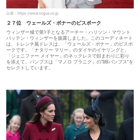
出典：
https://www.vogue.co.jp
２７位 ウェールズ・ボナーのビスポーク
ウィンザー城で第1子となるアーチー・ハリソン・マウント
バッテン・ウィンザーを披露しました。このコーディネート
は、トレンチ風ドレスは、「ウェールズ・ボナー」のビスポ
ークです。「ナタリー マリー」のダイヤのイヤリングと、
「ジェニファー メイヤー」のネックレスで顔まわりに彩り
を添えて。パンプスは「マノロ ブラニク」の“BBパンプス”を
セレクトしています。