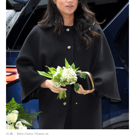
出典：
http://img.25ans.jp