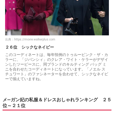
出典：
https://movie.walkerplus.com
２６位 シックなネイビー
このコーディネートは、毎年恒例のトゥルーピンク・ザ・カ
ラーに、「ジバンシィ」のクレア・ワイト・ケラーがデザイ
ンしたツーピースに、同ブランドのキルティング バッグ ミ
ニを合わせたコーディネートになっています。「ノエル ス
チュワート」のファシネーターを合わせて、シックなネイビ
ーで揃えていますね。
メ―ガン妃の私服＆ドレスおしゃれランキング ２５
位～２１位