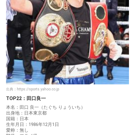
出典：
https://sports.yahoo.co.jp
TOP22：田口良一
本名：田口 良一（たぐち りょういち）
出身地：日本東京都
国籍：日本
生年月日：1986年12月1日
愛称：無し