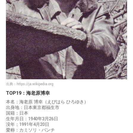
出典：
https://ja.wikipedia.org
TOP19：海老原博幸
本名：海老原 博幸（えびはら ひろゆき）
出身地：日本東京都福生市
国籍：日本
生年月日：1940年3月26日
没年；1991年4月20日
愛称：カミソリ・パンチ