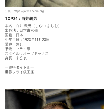
出典：
https://ja.wikipedia.org
TOP24：白井義男
本名：白井 義男（しらい よしお）
出身地：日本東京都
国籍：日本
生年月日：1923年11月23日
愛称：無し
階級：フライ級
スタイル：オーソドックス
身長：未公表
ー獲得タイトルー
世界フライ級王座