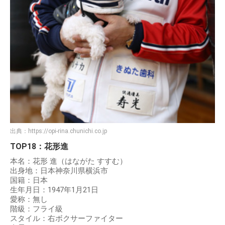
出典：
https://opi-rina.chunichi.co.jp
TOP18：花形進
本名：花形 進（はながた すすむ）
出身地：日本神奈川県横浜市
国籍：日本
生年月日：1947年1月21日
愛称：無し
階級：フライ級
スタイル：右ボクサーファイター