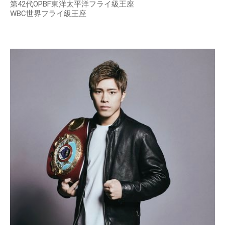
第42代OPBF東洋太平洋フライ級王座
WBC世界フライ級王座