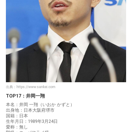
出典：
https://www.sankei.com
TOP17：井岡一翔
本名：井岡 一翔（いおか かずと）
出身地：日本大阪府堺市
国籍：日本
生年月日：1989年3月24日
愛称：無し