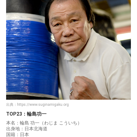
出典：
https://www.suginamigaku.org
TOP23：輪島功一
本名：輪島 功一（わじま こういち）
出身地：日本北海道
国籍：日本