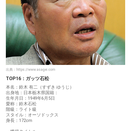
出典：
https://www.asagei.com
TOP16：ガッツ石松
本名：鈴木 有二（すずき ゆうじ）
出身地：日本栃木県国籍：
生年月日：1949年6月5日
愛称：鈴木石松
階級：ライト級
スタイル：オーソドックス
身長：172cm