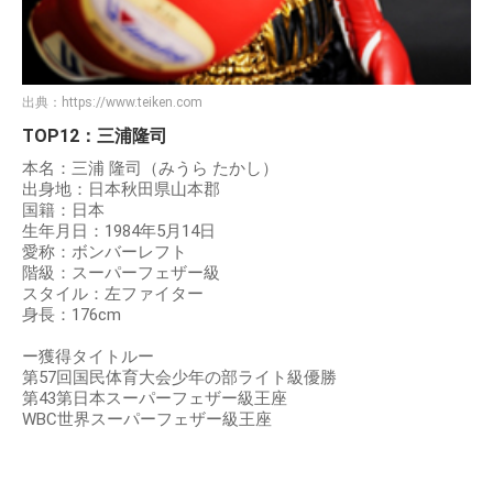
出典：
https://www.teiken.com
TOP12：三浦隆司
本名：三浦 隆司（みうら たかし）
出身地：日本秋田県山本郡
国籍：日本
生年月日：1984年5月14日
愛称：ボンバーレフト
階級：スーパーフェザー級
スタイル：左ファイター
身長：176cm
ー獲得タイトルー
第57回国民体育大会少年の部ライト級優勝
第43第日本スーパーフェザー級王座
WBC世界スーパーフェザー級王座