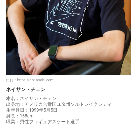
出典：
https://dot.asahi.com
ネイサン・チェン
本名：ネイサン・チェン
出身地：アメリカ合衆国ユタ州ソルトレイクシティ
生年月日：1999年5月5日
身長：168cm
職業：男性フィギュアスケート選手