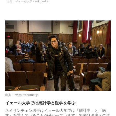
出典：
イェール大学 - Wikipedia
出典：
https://courrier.jp
イェール大学では統計学と医学を学ぶ
ネイサンチェン選手はイェール大学では「統計学」と「医
学」を学んでいることが分かっています。将来は医者への道