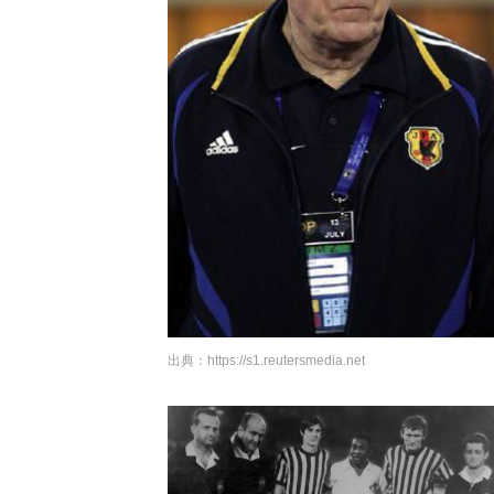
出典：
https://s1.reutersmedia.net