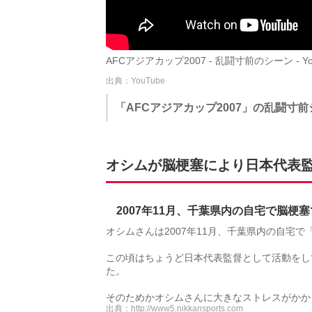
AFCアジアカップ2007 - 乱闘寸前のシーン - Yo
出典：YouTube
「AFCアジアカップ2007」の乱闘寸
オシムが脳梗塞により日本代表
2007年11月、千葉県内の自宅で脳梗
オシムさんは2007年11月、千葉県内の自宅
この頃はちょうど日本代表監督として活動をし
た。
そのためかオシムさんに大きなストレスがかか
出典：
http://www5.nikkansports.com