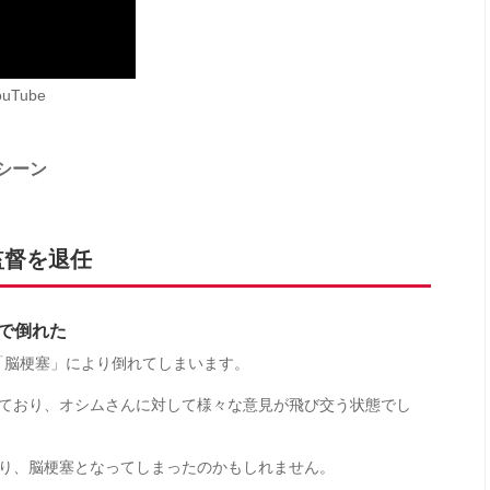
uTube
前シーン
監督を退任
塞で倒れた
で「脳梗塞」により倒れてしまいます。
ており、オシムさんに対して様々な意見が飛び交う状態でし
り、脳梗塞となってしまったのかもしれません。