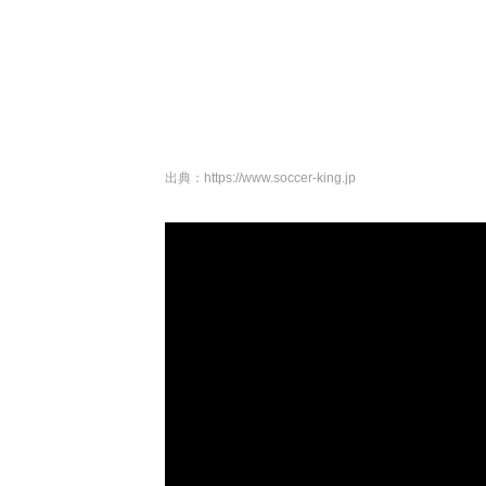
出典：
https://www.soccer-king.jp