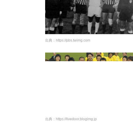
出典：
https://pbs.twimg.com
出典：
https://livedoor.blogimg.jp