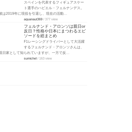
スペイン代表監督も務めていた元サッ
カー選手のルイス・エンリケ。彼は現
役時代にレアル・マドリードやFCバル
セロ…
aquanaut369
/ 250 view
スポーツ選手のイケメン100選！
世界・日本別のランキングで紹介
【最新版】
鍛えられた筋肉に爽やかなルックス、
そして何より競技に対して真剣に取り
組んでいる時の表情など、スポーツ選手はイ…
kent.n
/ 633 view
ハビエル・フェルナンデスの現
在！引退理由と最新情報を総まと
め
スペインを代表するフィギュアスケー
ト選手のハビエル・フェルナンデス。
彼は2019年に現役を引退し、現在の活動…
aquanaut369
/ 377 view
フェルナンド・アロンソは親日or
反日？性格や日本にまつわるエピ
ソードを総まとめ
F1レーシングドライバーとして大活躍
するフェルナンド・アロンソさんは、