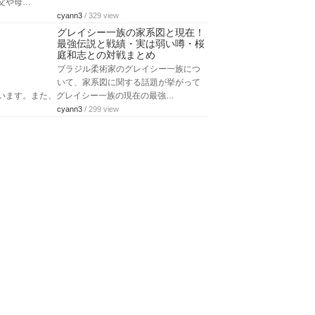
父や母…
cyann3
/ 329 view
グレイシー一族の家系図と現在！
最強伝説と戦績・実は弱い噂・桜
庭和志との対戦まとめ
ブラジル柔術家のグレイシー一族につ
いて、家系図に関する話題が挙がって
います。また、グレイシー一族の現在の最強…
cyann3
/ 299 view