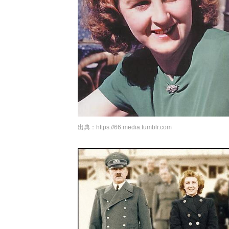
出典：
https://66.media.tumblr.com