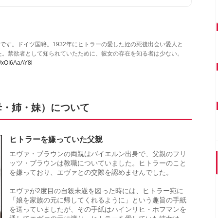
た日です。ドイツ国籍。1932年にヒトラーの愛した姪の死後出会い愛人と
た。禁欲者として知られていたために、彼女の存在を知る者は少ない。
om/xOI6AaAY8l
母・姉・妹）について
ヒトラーを嫌っていた父親
エヴァ・ブラウンの両親はバイエルン出身で、父親のフリ
ッツ・ブラウンは教職についていました。ヒトラーのこと
を嫌っており、エヴァとの交際を認めませんでした。
エヴァが2度目の自殺未遂を図った時には、ヒトラー宛に
「娘を家族の元に帰してくれるように」という趣旨の手紙
を送っていましたが、その手紙はハインリヒ・ホフマンを