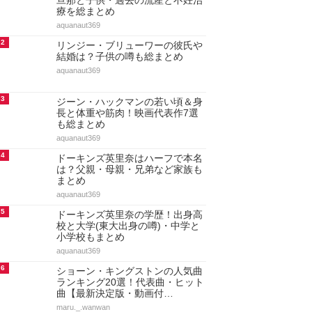
旦那と子供・過去の流産と不妊治
療を総まとめ
aquanaut369
2
リンジー・ブリューワーの彼氏や
結婚は？子供の噂も総まとめ
aquanaut369
3
ジーン・ハックマンの若い頃＆身
長と体重や筋肉！映画代表作7選
も総まとめ
aquanaut369
4
ドーキンズ英里奈はハーフで本名
は？父親・母親・兄弟など家族も
まとめ
aquanaut369
5
ドーキンズ英里奈の学歴！出身高
校と大学(東大出身の噂)・中学と
小学校もまとめ
aquanaut369
6
ショーン・キングストンの人気曲
ランキング20選！代表曲・ヒット
曲【最新決定版・動画付…
maru._.wanwan