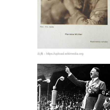
出典：
https://upload.wikimedia.org