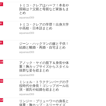
7
トミコ・クレアはハーフ！本名や
国籍は？父親と母親など家族もま
とめ
aquanaut369
8
トミコ・クレアの学歴！出身大学
や高校・日本語まとめ
aquanaut369
9
ジーン・ハックマンの嫁と子供！
結婚と離婚・再婚・自宅まとめ
aquanaut369
10
アノック・ヤイの股下＆身長や体
重！胸カップサイズからスタイル
抜群な姿を総まとめ
aquanaut369
11
ミシェル・トラクテンバーグの子
役時代や身長！ゴシップガール出
演・彼氏や結婚を総まとめ
aquanaut369
12
リンジー・ブリューワーの身長と
体重・胸カップ・スリーサイズ