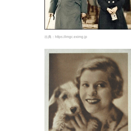
出典：
https://imgc.eximg.jp