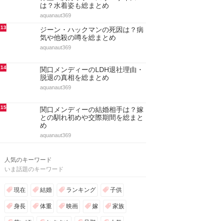
は？水着姿も総まとめ
aquanaut369
13
ジーン・ハックマンの死因は？病
気や他殺の噂を総まとめ
aquanaut369
14
関口メンディーのLDH退社理由・
脱退の真相を総まとめ
aquanaut369
15
関口メンディーの結婚相手は？嫁
との馴れ初めや交際期間を総まと
め
aquanaut369
人気のキーワード
いま話題のキーワード
現在
結婚
ランキング
子供
身長
体重
映画
嫁
家族