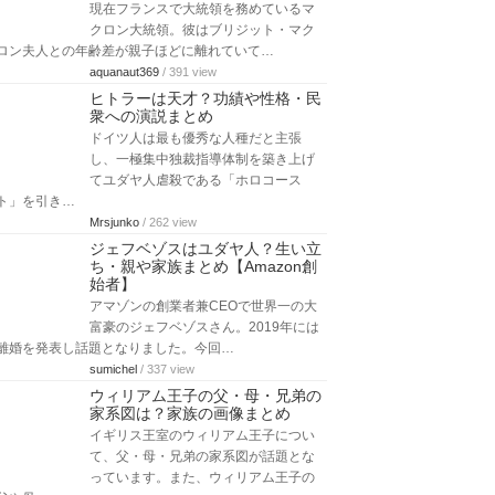
現在フランスで大統領を務めているマ
クロン大統領。彼はブリジット・マク
ロン夫人との年齢差が親子ほどに離れていて…
aquanaut369
/ 391 view
ヒトラーは天才？功績や性格・民
衆への演説まとめ
ドイツ人は最も優秀な人種だと主張
し、一極集中独裁指導体制を築き上げ
てユダヤ人虐殺である「ホロコース
ト」を引き…
Mrsjunko
/ 262 view
ジェフベゾスはユダヤ人？生い立
ち・親や家族まとめ【Amazon創
始者】
アマゾンの創業者兼CEOで世界一の大
富豪のジェフベゾスさん。2019年には
離婚を発表し話題となりました。今回…
sumichel
/ 337 view
ウィリアム王子の父・母・兄弟の
家系図は？家族の画像まとめ
イギリス王室のウィリアム王子につい
て、父・母・兄弟の家系図が話題とな
っています。また、ウィリアム王子の