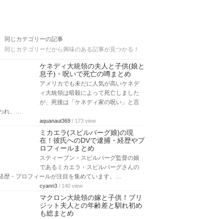
同じカテゴリーの記事
同じカテゴリーだから興味のある記事が見つかる！
ケネディ大統領の夫人と子供(娘と
息子)・呪いで死亡の噂まとめ
アメリカでも未だに人気が高いケネデ
ィ大統領は暗殺によって死亡しました
が、死後は「ケネディ家の呪い」と言
われ、…
aquanaut369
/ 173 view
ミカエラ(スピルバーグ娘)の現
在！彼氏へのDVで逮捕・経歴やプ
ロフィールまとめ
スティーブン・スピルバーグ監督の娘
であるミカエラ・スピルバーグさんの
経歴・プロフィールが注目を集めています。…
cyann3
/ 140 view
マクロン大統領の嫁と子供！ブリ
ジット夫人との年齢差と馴れ初め
も総まとめ