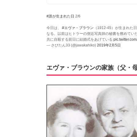
#誰が生まれた日
2/6
今日は、
#エヴァ・ブラウン
（1912-45）が生まれ
なる。以前はヒトラーの側近写真師の秘書を務めてい
共に自殺する前日に結婚式をあげている
pic.twitter.c
— さびたん33 (@jawakahiko)
2019年2月5日
エヴァ・ブラウンの家族（父・