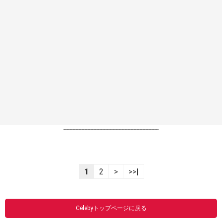
----------------------------------------------------------------
1
2
>
>>|
Celebyトップページに戻る