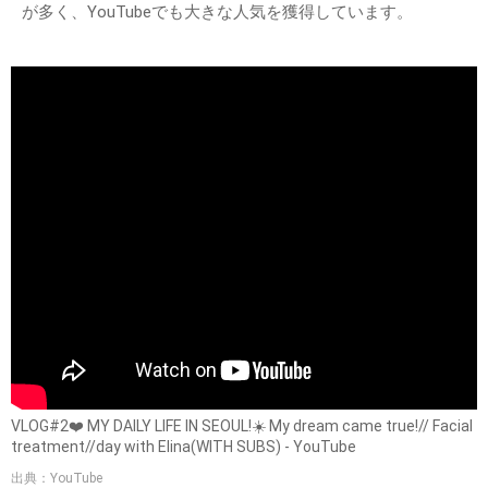
が多く、YouTubeでも大きな人気を獲得しています。
VLOG#2❤️ MY DAILY LIFE IN SEOUL!☀️ My dream came true!// Facial
treatment//day with Elina(WITH SUBS) - YouTube
出典：YouTube