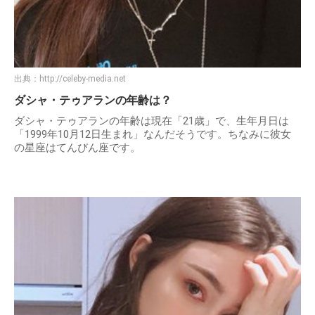
出典：
http://celeby-media.net
ダシャ・テゥアランの年齢は？
ダシャ・テゥアランの年齢は現在「21歳」で、生年月日は
「1999年10月12日生まれ」なんだそうです。ちなみに彼女
の星座はてんびん座です。