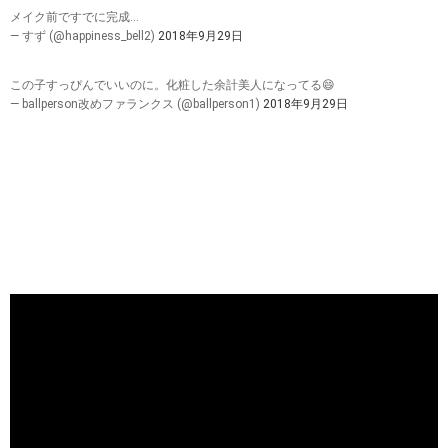
メイク前ですでに完成…
— すず (@happiness_bell2)
2018年9月29日
この子すっぴんでいいのに。化粧した余計美人になってる😄
— ballperson改めファランクス (@ballperson1)
2018年9月29日