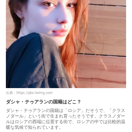
出典：
https://pbs.twimg.com
ダシャ・テゥアランの国籍はどこ？
ダシャ・テゥアランの国籍は「ロシア」だそうで、「クラス
ノダール」という街で生まれ育ったそうです。クラスノダー
ルはロシアの西端に位置する街で、ロシアの中では比較的温
暖な気候で知られています。