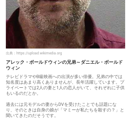
出典：
https://upload.wikimedia.org
アレック・ボールドウィンの兄弟～ダニエル・ボールド
ウィン
テレビドラマやB級映画への出演が多い俳優。兄弟の中では
知名度はあまり高くありませんが、長年活躍しています。プ
ライベートでは2人の妻と1人の恋人がいて、それぞれに子供
もいるのだとか。
過去には元モデルの妻からDVを受けたことでも話題にな
り、そのときは自身の娘が「マミーが私たちを殺すの？」と
聞いてきたのだそうです。