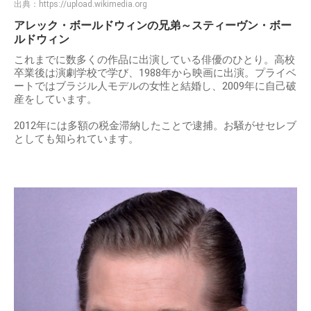
出典：
https://upload.wikimedia.org
アレック・ボールドウィンの兄弟～スティーヴン・ボー
ルドウィン
これまでに数多くの作品に出演している俳優のひとり。高校
卒業後は演劇学校で学び、1988年から映画に出演。プライベ
ートではブラジル人モデルの女性と結婚し、2009年に自己破
産をしています。
2012年には多額の税金滞納したことで逮捕。お騒がせセレブ
としても知られています。