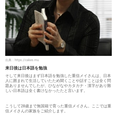
出典：
https://cakes.mu
来日後は日本語を勉強
そして来日後はまず日本語を勉強した重信メイさんは、日本
人に囲まれて生活していたため聞くことや話すことは全く問
題ありませんでしたが、ひながなやカタカナ・漢字があり難
しい日本語は全く書けなかったたと言います。
こうして28歳まで無国籍で育った重信メイさん。ここでは重
信メイさんの家族をご紹介します。