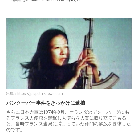
出典：
https://jp.sputniknews.com
バンクーバー事件をきっかけに逮捕
さらに日本赤軍は1974年9月、オランダのデン・ハーグにあ
るフランス大使館を襲撃し大使らを人質に取り立てこもる
と、当時フランス当局に捕まっていた仲間の解放を要求した
のです。