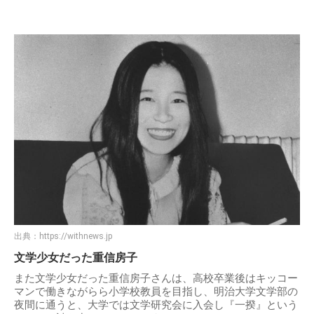
出典：
https://withnews.jp
文学少女だった重信房子
また文学少女だった重信房子さんは、高校卒業後はキッコー
マンで働きながらら小学校教員を目指し、明治大学文学部の
夜間に通うと、大学では文学研究会に入会し『一揆』という