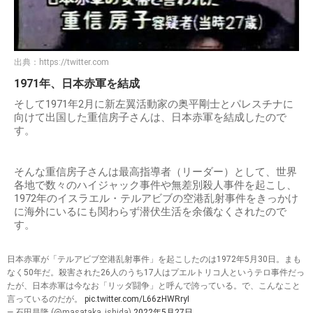
出典：
https://twitter.com
1971年、日本赤軍を結成
そして1971年2月に新左翼活動家の奥平剛士とパレスチナに
向けて出国した重信房子さんは、日本赤軍を結成したので
す。
そんな重信房子さんは最高指導者（リーダー）として、世界
各地で数々のハイジャック事件や無差別殺人事件を起こし、
1972年のイスラエル・テルアビブの空港乱射事件をきっかけ
に海外にいるにも関わらず潜伏生活を余儀なくされたので
す。
日本赤軍が「テルアビブ空港乱射事件」を起こしたのは1972年5月30日。まも
なく50年だ。殺害された26人のうち17人はプエルトリコ人というテロ事件だっ
たが、日本赤軍は今なお「リッダ闘争」と呼んで誇っている。で、こんなこと
言っているのだが。
pic.twitter.com/L66zHWRryI
— 石田昌隆 (@masataka_ishida)
2022年5月27日