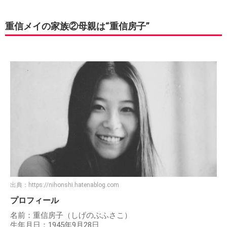
重信メイの家族②母親は“重信房子”
出典：
https://nihonshi.hatenablog.com
プロフィール
名前：重信房子（しげのぶふさこ）
生年月日：1945年9月28日