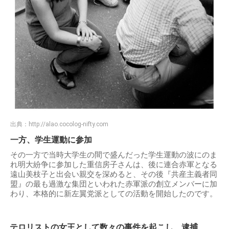
出典：
http://alao.cocolog-nifty.com
一方、学生運動に参加
その一方で当時大学生の間で盛んだった学生運動の波にのま
れ明大紛争に参加した重信房子さんは、後に連合赤軍となる
遠山美枝子と出会い親交を深めると、その後『共産主義者同
盟』の最も過激な集団といわれた赤軍派の創立メンバーに加
わり、本格的に新左翼党派としての活動を開始したのです。
テロリストの女王として数々の事件を起こし、逮捕