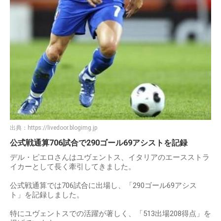
出典：
https://livedoor.blogimg.jp
公式戦通算706試合で290ゴール69アシストを記録
デル・ピエロさんはユヴェントス、イタリアのエースストラ
イカーとして長く牽引してきました。
公式戦通算では706試合に出場し、「290ゴール69アシス
ト」を記録しました。
特にユヴェントスでの活躍が著しく、「513出場208得点」を