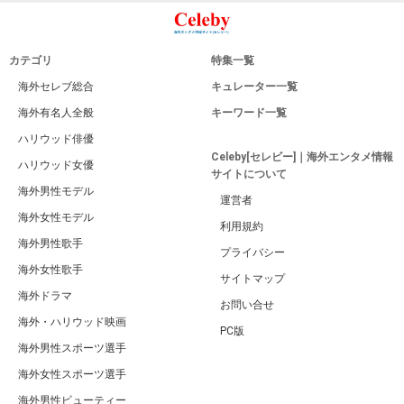
カテゴリ
特集一覧
海外セレブ総合
キュレーター一覧
海外有名人全般
キーワード一覧
ハリウッド俳優
Celeby[セレビー]｜海外エンタメ情報
ハリウッド女優
サイトについて
海外男性モデル
運営者
海外女性モデル
利用規約
海外男性歌手
プライバシー
海外女性歌手
サイトマップ
海外ドラマ
お問い合せ
海外・ハリウッド映画
PC版
海外男性スポーツ選手
海外女性スポーツ選手
海外男性ビューティー