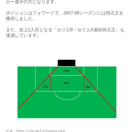
カー選手の方になります。
ポジションはフォワードで、2007-08シーズンには得点王を
獲得しました。
また、史上2人目となる「セリエB・セリエA連続得点王」も
達成しています。
出典：
https://cdn-ak.f.st-hatena.com