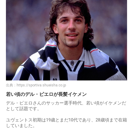
出典：
https://sportiva.shueisha.co.jp
若い頃のデル・ピエロが長髪イケメン
デル・ピエロさんのサッカー選手時代、若い頃がイケメンだ
として話題です。
ユヴェントス初期は19歳とまだ10代であり、28歳頃まで在籍
していました。