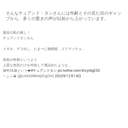
出典：
https://nobuchikablog.com
チュアンド・タンは肉体も若かった！
こうして実年齢57歳で“奇跡の57歳”と話題のチュアンド・タ
ンさんは、若々しいビジュアルだけではなく、さらに鍛え上
げられた筋肉美から、さらに年齢不詳と言われているようで
す。
そんなチュアンド・タンさんには年齢とその見た目のギャッ
プから、多くの驚きの声が以前から上がっています。
最近の私の推し！
チュアンドタンさん
メガネ、デコ出し、たまーに無精髭、ゴリマッチョ…