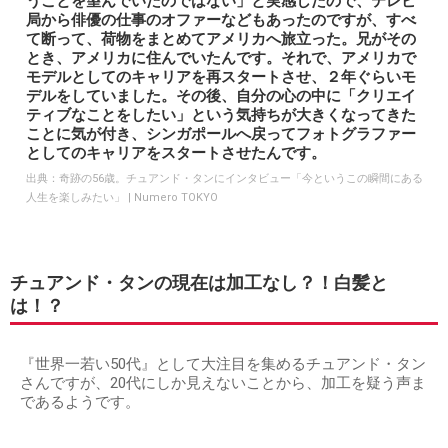
こうしてマルチな才能を発揮するチュアンド・タンさんです
が、スカウトをきっかけに15歳からエージェントに所属しモ
デルとして活動しており、18歳頃には世界中のランウェイの
仕事に呼ばれモデルとしても人気を集めたのです。
そんなチュアンド・タンさんはフォトグラファーへ転身する
前、一時は歌手として活動した時期もあるようですが、自身
が望んでいた人生ではないとして、フォトグラファーへ転身
したそうです。
「待って、これは僕が望んでいた人生ではない」「こうい
うことを望んでいたのではない」と実感したので、テレビ
局から俳優の仕事のオファーなどもあったのですが、すべ
て断って、荷物をまとめてアメリカへ旅立った。兄がその
とき、アメリカに住んでいたんです。それで、アメリカで
モデルとしてのキャリアを再スタートさせ、２年ぐらいモ
デルをしていました。その後、自分の心の中に「クリエイ
ティブなことをしたい」という気持ちが大きくなってきた
ことに気が付き、シンガポールへ戻ってフォトグラファー
としてのキャリアをスタートさせたんです。
出典：
奇跡の56歳。チュアンド・タンにインタビュー「今というこの瞬間にある
人生を楽しみたい」 | Numero TOKYO