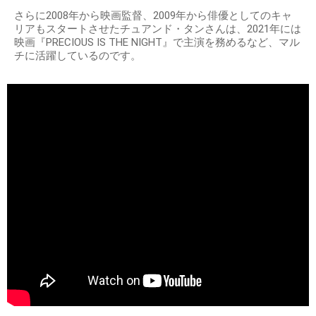
出典：
https://boysappetit.tumblr.com
普段はフォトグラファーとして活動
そんなチュアンド・タンさんは普段はフォトグラファーとし
て活動しており、ジャネット・ジャクソンのアルバム
『DISCIPLIN』をはじめ、数々の著名なモード誌の表紙を撮
影するなど活躍しています。
さらに2008年から映画監督、2009年から俳優としてのキャ
リアもスタートさせたチュアンド・タンさんは、2021年には
映画『PRECIOUS IS THE NIGHT』で主演を務めるなど、マル
チに活躍しているのです。