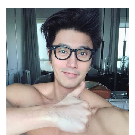
出典：
https://twitter.com
プロフィール
名前：チュアンド・タン
生年月日：1966年3月3日
出身地：シンガポール
身長：185cm
体重：写真家、俳優、映画監督、実業家