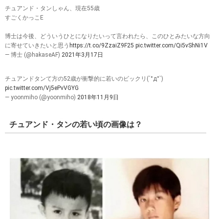
色気が炸裂というより
上質な色気だけを吟味して煮詰めたような…
御年56歳という❤️
#チュアンドタン
pic.twitter.com/6tsyvbgESS
— ふく🥃 (@LmEx0NIhAj0CgOm)
2022年12月14日
チュアンド・タンしゃん、現在55歳
すごくかっこE
博士は今後、どういうひとになりたいって言われたら、このひとみたいな方向
に寄せていきたいと思う
https://t.co/9ZzaiZ9F25
pic.twitter.com/Qi5vShNi1V
— 博士 (@hakaseAF)
2021年3月17日
チュアンドタンて方の52歳が衝撃的に若いのビックリ(´°д°`)
pic.twitter.com/Vj5ePvVGYG