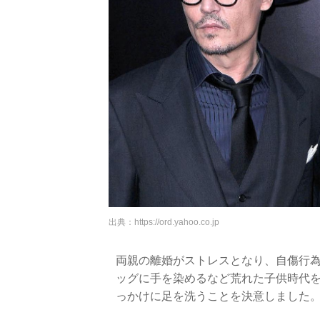
出典：
https://ord.yahoo.co.jp
両親の離婚がストレスとなり、自傷行為
ッグに手を染めるなど荒れた子供時代
っかけに足を洗うことを決意しました