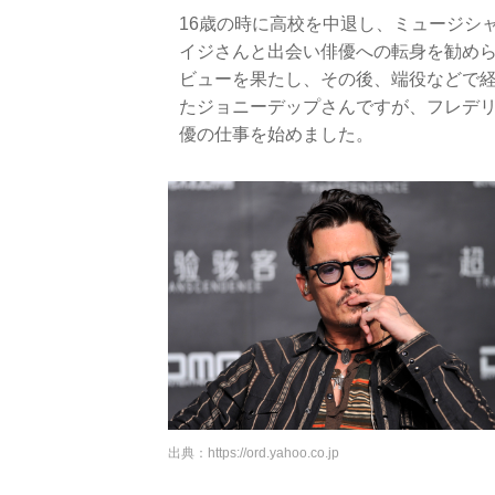
16歳の時に高校を中退し、ミュージシ
イジさんと出会い俳優への転身を勧めら
ビューを果たし、その後、端役などで
たジョニーデップさんですが、フレデ
優の仕事を始めました。
出典：
https://ord.yahoo.co.jp