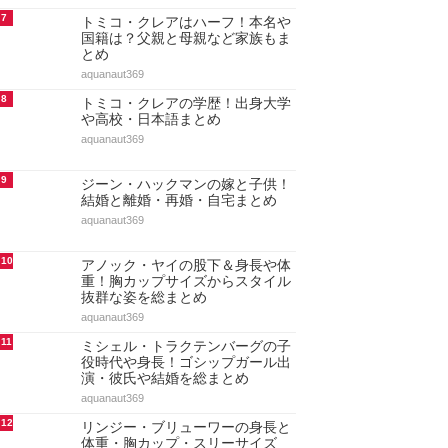
7
トミコ・クレアはハーフ！本名や
国籍は？父親と母親など家族もま
とめ
aquanaut369
8
トミコ・クレアの学歴！出身大学
や高校・日本語まとめ
aquanaut369
9
ジーン・ハックマンの嫁と子供！
結婚と離婚・再婚・自宅まとめ
aquanaut369
10
アノック・ヤイの股下＆身長や体
重！胸カップサイズからスタイル
抜群な姿を総まとめ
aquanaut369
11
ミシェル・トラクテンバーグの子
役時代や身長！ゴシップガール出
演・彼氏や結婚を総まとめ
aquanaut369
12
リンジー・ブリューワーの身長と
体重・胸カップ・スリーサイズ