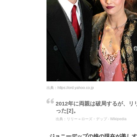
出典：
https://ord.yahoo.co.jp
2012年に両親は破局するが、
った[2]。
出典：
リリー＝ローズ・デップ - Wikipedia
ジョニーデップの娘の現在が美し