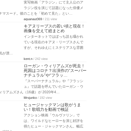
実写映画「アラジン」にて主人公のア
ラジン役を演じて話題になった俳優メ
ナマスード。彼のことを「初めて見た」とい…
aquanaut369
/ 211 view
キアヌリーブスの若い頃と現在！
画像を交えて総まとめ
インターネットではぼっち説も囁かれ
ている現在のキアヌ・リーブスさんで
すが、それゆえにミステリアスな雰囲
気が漂…
kent.n
/ 242 view
ローガン・ウィリアムズが死去！
死因はコロナ？出演作の“スーパー
ナチュラル”や“フラッ…
『スーパーナチュラル』や『フラッシ
ュ』で話題を呼んでいたローガン・ウ
ィリアムズさん（16歳）が 2020年4…
Mrsjunko
/ 192 view
ヒュージャックマンは歌がうま
い！歌唱力を動画で検証
アクション映画「ウルヴァリン」で
は、ワイルドなヒーローを演じ好評を
得たヒュー・ジャックマンさん。幅広