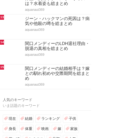
は？水着姿も総まとめ
aquanaut369
13
ジーン・ハックマンの死因は？病
気や他殺の噂を総まとめ
aquanaut369
14
関口メンディーのLDH退社理由・
脱退の真相を総まとめ
aquanaut369
15
関口メンディーの結婚相手は？嫁
との馴れ初めや交際期間を総まと
め
aquanaut369
人気のキーワード
いま話題のキーワード
現在
結婚
ランキング
子供
身長
体重
映画
嫁
家族