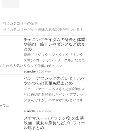
同じカテゴリーの記事
同じカテゴリーだから興味のある記事が見つかる！
チャニングテイタムの身長と体重
や筋肉！筋トレやダンスなど総ま
とめ
映画『マジック・マイク』や『キング
スマン: ゴールデン・サークル』などで
知られる人気ハリウッド俳優のチャニン…
sumichel
/ 200 view
ベン・アフレックの若い頃！ハゲ
やかつらの真相も総まとめ
ジェニファー・ロペスさんと約20年ぶ
りに再婚約を発表したベン・アフレッ
クさんですが、ハゲやかつらというキ
ーワ…
sumichel
/ 408 view
メナマスード(アラジン役)の出演
映画・彼女や身長などプロフィー
ル総まとめ