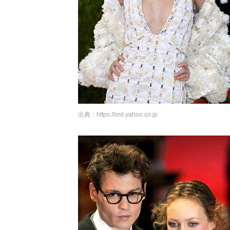
出典：
https://ord.yahoo.co.jp