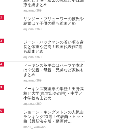
旦那と子供・過去の流産と不妊治
療を総まとめ
aquanaut369
2
リンジー・ブリューワーの彼氏や
結婚は？子供の噂も総まとめ
aquanaut369
3
ジーン・ハックマンの若い頃＆身
長と体重や筋肉！映画代表作7選
も総まとめ
aquanaut369
4
ドーキンズ英里奈はハーフで本名
は？父親・母親・兄弟など家族も
まとめ
aquanaut369
5
ドーキンズ英里奈の学歴！出身高
校と大学(東大出身の噂)・中学と
小学校もまとめ
aquanaut369
6
ショーン・キングストンの人気曲
ランキング20選！代表曲・ヒット
曲【最新決定版・動画付…
maru._.wanwan