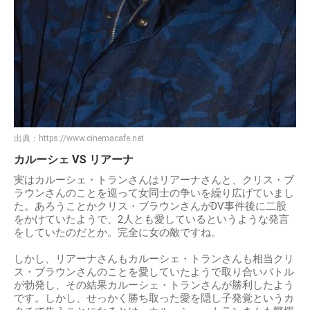
出典：
https://www.cinemacafe.net
カルーシェ VS リアーナ
実はカルーシェ・トランさんはリアーナさんと、クリス・ブ
ラウンさんのことを巡って女同士の争いを繰り広げていまし
た。あろうことかクリス・ブラウンさんがDV事件後に二股
をかけていたようで、2人とも愛しているというような発言
をしていたのだとか。完全に女の敵ですね。
しかし、リアーナさんもカルーシェ・トランさんも相当クリ
ス・ブラウンさんのことを愛していたようで取り合いバトル
が勃発し、その結果カルーシェ・トランさんが勝利したよう
です。しかし、せっかく勝ち取った愛を隠し子発覚というカ