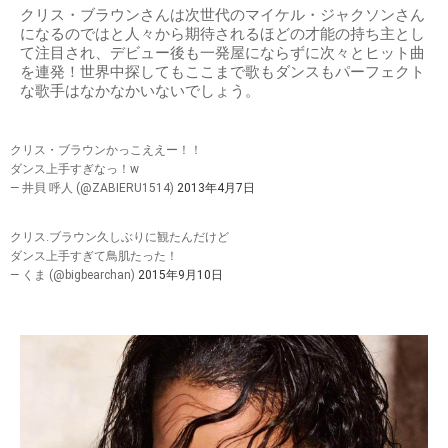
クリス・ブラウンさんは次世代のマイケル・ジャクソンさん
になるのではと人々から期待されるほどの才能の持ち主とし
て注目され、デビュー後も一発屋にならずに次々とヒット曲
を連発！世界中探してもここまで歌もダンスもパーフェクト
な歌手はなかなかいないでしょう。
クリス・ブラウンかっこええー！！
ダンス上手すぎなっ！w
— 井貝 呼人 (@ZABIERU1514)
2013年4月7日
クリス.ブラウン久しぶりに観たんだけど
ダンス上手すぎて鳥肌たった！
— くま (@bigbearchan)
2015年9月10日