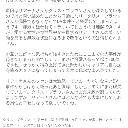
原因はリアーナさんがクリス・ブラウンさんが浮気している
のではと問い詰めたことから口論になり、クリス・ブラウン
さんが我慢できなくなってDV事件へと発展してしまったよ
うです。浮気を疑われてイラついてしまうのは理解できます
が、愛する女性かつ世界中が注目するリアーナさんの美しい
顔を見るも無残な状態になるまで殴るというのは信じられま
せん。
お互いに好きな気持ちが強すぎたためにここまでの大事件が
起きてしまったのでしょう。まさに可愛さ余って憎さ100倍
ですね。せっかく積み上げてきた輝かしいキャリアに自ら泥
を塗るカタチになってしまって非常に残念な出来事でした。
リアーナさんのファンは大激怒していましたが、なんとDV
事件からしばらく経ったあと復縁。しかし、すぐにまた破局
しています。クリス・ブラウンさんはまだ未練が残っていた
ようですが、リアーナさんにはどんな時でも大事にしてくれ
る男性と幸せになって欲しいですね。
クリス・ブラウン、リアーナに暴行で逮捕。女性ファンが多い彼にとってこれ
ほどのイメージダウンはそうないだろうなぁ。