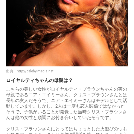
出典：
http://celeby-media.net
ロイヤルティちゃんの母親は？
こちらの美しい女性がロイヤルティ・ブラウンちゃんの実の
母親であるニア・エイミーさん。クリス・ブラウンさんとは
長年の友人だそうで、ニア・エイミーさんはモデルとして活
動しています。しかし、2人は一度も恋人関係ではなかった
そうで、子供がいることが発覚した当時クリス・ブラウンさ
んは他の女性と順調にお付き合いしていたそうです。
クリス・ブラウンさんにとってはちょっとした火遊びのつも