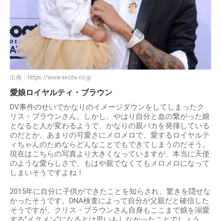
出典：
https://www.excite.co.jp
愛娘ロイヤルティ・ブラウン
DV事件のせいでかなりのイメージダウンをしてしまったク
リス・ブラウンさん。しかし、やはり自分と血の繋がった娘
となると人が変わるようで、かなりの親バカを発揮している
のだとか。あまりの可愛さにメロメロで、愛するロイヤルテ
ィちゃんのためならどんなことでもできてしまうのだそう。
現在はこちらの写真より大きくなっていますが、本当に天使
のような愛らしさで、もはや親でなくてもメロメロになって
しまいそうですよね！
2015年に自分に子供ができたことを知らされ、驚きを隠せな
かったそうです。DNA検査によって自分が父親だと確信した
そうですが、クリス・ブラウンさん自身もここまで娘を溺愛
する”イクメン”になるとは思いもしなかったことでしょう。