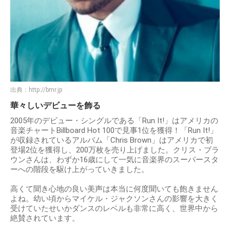
出典：
http://bmr.jp
華々しいデビューを飾る
2005年のデビュー・シングルである「Run It!」はアメリカの
音楽チャートBillboard Hot 100で見事1位を獲得！「Run It!」
が収録されているアルバム「Chris Brown」はアメリカで初
登場2位を獲得し、200万枚を売り上げました。クリス・ブラ
ウンさんは、わずか16歳にして一気に音楽界のスーパースタ
ーへの階段を駆け上がっていきました。
高くて聞き心地の良い美声は本当に何度聞いても飽きません
よね。幼い頃からマイケル・ジャクソンさんの影響を大きく
受けていたせいかダンスのレベルも非常に高く、世界中から
絶賛されています。