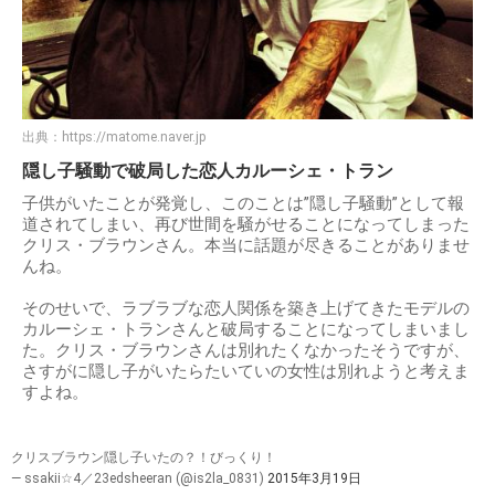
出典：
https://matome.naver.jp
隠し子騒動で破局した恋人カルーシェ・トラン
子供がいたことが発覚し、このことは”隠し子騒動”として報
道されてしまい、再び世間を騒がせることになってしまった
クリス・ブラウンさん。本当に話題が尽きることがありませ
んね。
そのせいで、ラブラブな恋人関係を築き上げてきたモデルの
カルーシェ・トランさんと破局することになってしまいまし
た。クリス・ブラウンさんは別れたくなかったそうですが、
さすがに隠し子がいたらたいていの女性は別れようと考えま
すよね。
クリスブラウン隠し子いたの？！びっくり！
— ssakii☆4／23edsheeran (@is2la_0831)
2015年3月19日