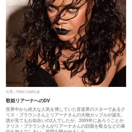
出典：
https://qetic.jp
歌姫リアーナへのDV
世界中から絶大な人気を博していた音楽界のスターであるク
リス・ブラウンさんとリアーナさんの大物カップルが誕生。
誰が見てもお似合いの2人でしたが、2009年にあろうことか
クリス・ブラウンさんがリアーナさんの顔面を殴るなどの暴
行を加えてしまい、世間を騒がせました。