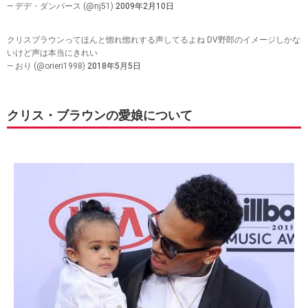
— デデ・ダンバース (@nj51)
2009年2月10日
クリスブラウンってほんと惚れ惚れする声してるよね DV野郎のイメージしかな
いけど声は本当にきれい
— おり (@orieri1998)
2018年5月5日
クリス・ブラウンの愛娘について