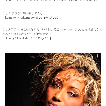
クリス ブラウン娘溺愛してんなー
— kumanchy (@kuma0948)
2015年5月30日
クリスブラウンにあんなかわいい子供いて嬉しい☺️大人になったら綺麗なるん
だろうな楽しみだなーroyalty💜💜💜
— Julia (@JulijuliaMj)
2015年5月14日