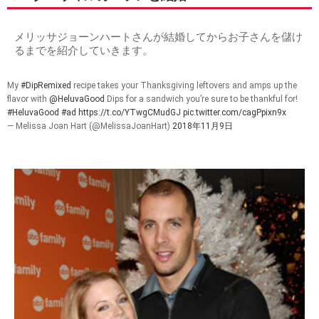
メリッサジョーンハートさんが結婚してからお子さんを儲け
るまでを紹介していきます。
My
#DipRemixed
recipe takes your Thanksgiving leftovers and amps up the
flavor with
@HeluvaGood
Dips for a sandwich you’re sure to be thankful for!
#HeluvaGood
#ad
https://t.co/YTwgCMudGJ
pic.twitter.com/cagPpixn9x
— Melissa Joan Hart (@MelissaJoanHart)
2018年11月9日