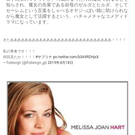
知らされ、魔女の先輩である叔母のゼルダとヒルダ、そして
セーレムという言葉をしゃべるオヤジっぽい猫に助けられな
がら魔女として活躍するという、ハチャメチャなコメディド
ラマになっています。
きたああああああああああああああああああああああああああああ！！！！
私の青春です！！！
何回見たか！！！！
#サブリナ
pic.twitter.com/b3A9RDHjxX
— fodesign (@fodesign_jp)
2019年4月18日