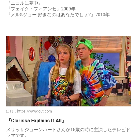
『ニコルに夢中』
『フェイク・フィアンセ』2009年
『メル&ジョー 好きなのはあなたでしょ?』2010年
出典：
https://www.out.com
『Clarissa Explains It All』
メリッサジョーンハートさんが15歳の時に主演したテレビド
ラマです。