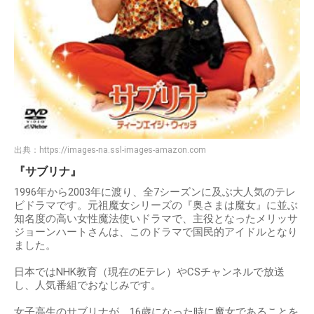
出典：
https://images-na.ssl-images-amazon.com
『サブリナ』
1996年から2003年に渡り、全7シーズンに及ぶ大人気のテレ
ビドラマです。元祖魔女シリーズの『奥さまは魔女』に並ぶ
知名度の高い女性魔法使いドラマで、主役となったメリッサ
ジョーンハートさんは、このドラマで国民的アイドルとなり
ました。
日本ではNHK教育（現在のEテレ）やCSチャンネルで放送
し、人気番組でおなじみです。
女子高生のサブリナが、16歳になった時に魔女であることを