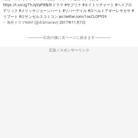
https://t.co/zjjThJqVpP
#海外ドラマ
#サブリナ
#ネイトリチャート
#ベスブロ
デリック
#メリッサジョーンハート
#リバーデイル
#ロベルトアギーレサカサ
#
リブート
#ロサンゼルスコミコン
pic.twitter.com/1osCLOPY59
— 海外ドラマNAVI (@dramanavi)
2017年11月7日
-----------------広告の後に次ページに続きます-----------------
広告 / スポンサーリンク