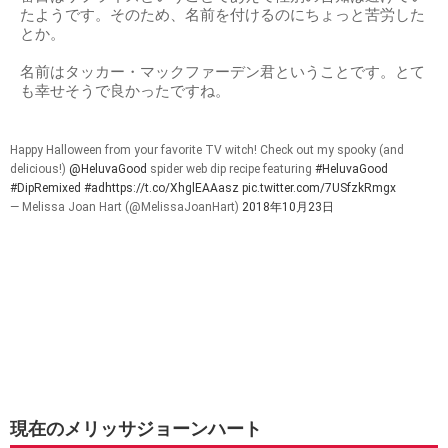
たようです。そのため、名前を付けるのにちょっと苦労した
とか。
名前はタッカー・マックファーデン君ということです。とて
も幸せそうで良かったですね。
Happy Halloween from your favorite TV witch! Check out my spooky (and
delicious!)
@HeluvaGood
spider web dip recipe featuring
#HeluvaGood
#DipRemixed
#ad
https://t.co/XhglEAAasz
pic.twitter.com/7USfzkRmgx
— Melissa Joan Hart (@MelissaJoanHart)
2018年10月23日
現在のメリッサジョーンハート