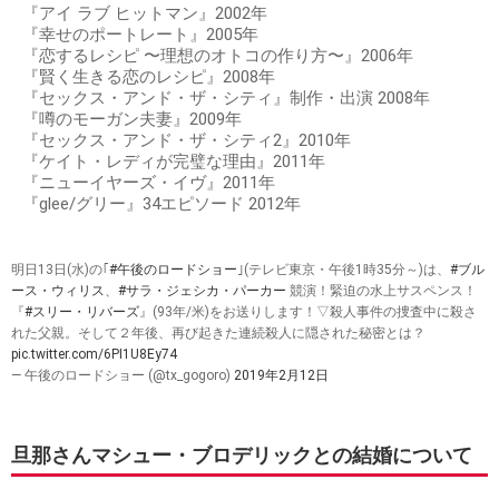
『エド・ウッド』1994年
『マイアミ・ラプソディー』1995年
『サンシャイン・ボーイズ/すてきな相棒』1995年
『失恋セラピスト』1996年
『大いなる相続』1996年
『ファースト・ワイフ・クラブ』1996年
『ボディ・バンク』1996年
『マーズ・アタック!』1996年
『あなたに逢えるその日まで…』1997年
『セックス・アンド・ザ・シティ』1998～2004年 全94エピ
ソード
『ダドリーの大冒険』1999年
『イズント・シー・グレート』2000年
『アイ ラブ ヒットマン』2002年
『幸せのポートレート』2005年
『恋するレシピ 〜理想のオトコの作り方〜』2006年
『賢く生きる恋のレシピ』2008年
『セックス・アンド・ザ・シティ』制作・出演 2008年
『噂のモーガン夫妻』2009年
『セックス・アンド・ザ・シティ2』2010年
『ケイト・レディが完璧な理由』2011年
『ニューイヤーズ・イヴ』2011年
『glee/グリー』34エピソード 2012年