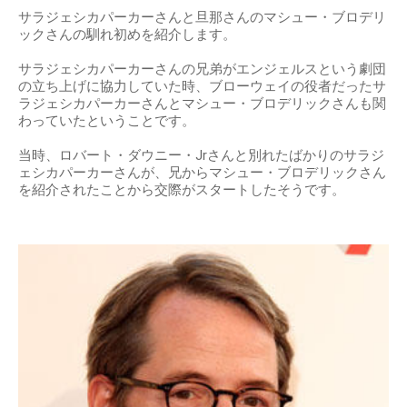
明日13日(水)の｢
#午後のロードショー
｣(テレビ東京・午後1時35分～)は、
#ブル
ース・ウィリス
、
#サラ・ジェシカ・パーカー
競演！緊迫の水上サスペンス！
『
#スリー・リバーズ
』(93年/米)をお送りします！▽殺人事件の捜査中に殺さ
れた父親。そして２年後、再び起きた連続殺人に隠された秘密とは？
pic.twitter.com/6PI1U8Ey74
— 午後のロードショー (@tx_gogoro)
2019年2月12日
旦那さんマシュー・ブロデリックとの結婚について
サラジェシカパーカーさんと旦那さんのマシュー・ブロデリ
ックさんの馴れ初めを紹介します。
サラジェシカパーカーさんの兄弟がエンジェルスという劇団
の立ち上げに協力していた時、ブローウェイの役者だったサ
ラジェシカパーカーさんとマシュー・ブロデリックさんも関
わっていたということです。
当時、ロバート・ダウニー・Jrさんと別れたばかりのサラジ
ェシカパーカーさんが、兄からマシュー・ブロデリックさん