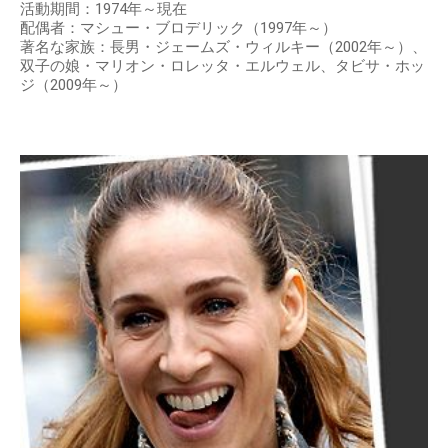
出典：
https://rr.img.naver.jp
サラジェシカパーカーのプロフィール
生年月日：1965年3月25日
出生地：アメリカ合衆国 オハイオ州ネルソンヴィル
職業：女優、プロデューサー
ジャンル：テレビ、映画、舞台
活動期間：1974年～現在
配偶者：マシュー・ブロデリック（1997年～）
著名な家族：長男・ジェームズ・ウィルキー（2002年～）、
双子の娘・マリオン・ロレッタ・エルウェル、タビサ・ホッ
ジ（2009年～）