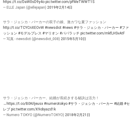
サラジェシカパーカーさんとマシュー・ブロデリックさんの
間には、2002年10月に長男が誕生しています。第二子、第三
子のの双子の娘さんは、代理出産によるものでした。体のト
ラブルなのか、女優としての体型維持のためなのか理由はわ
かりません。
しかし、この双子の赤ちゃんはとても美しいということでし
た。3人の子供を授かったサラジェシカパーカーさん夫妻の
愛情は現在も変わることなく続いています。
#サラ・ジェシカ・パーカー
の双子マリオン＆タビサの成長アルバム
https://t.co/DaW0sD9y4o
pic.twitter.com/pFMeTWWT1S
— ELLE Japan (@ellejapan)
2019年2月14日
サラ・ジェシカ・パーカーの双子の娘、激カワな夏ファッション
http://t.co/TCYCnXEOvW
#newsdict
#news
#サラ・ジェシカ・パーカー
#ファ
ッション
#モデルプレス
#マリオン
#パパラッチ
pic.twitter.com/mkfLHSvAtF
— 写真 - newsdict (@newsdict_008)
2015年5月10日