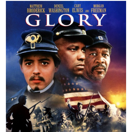
出典：
https://eiga.k-img.com
マシュー・ブロデリックのプロフィール
生年月日：1962年3月21日
生まれ：アメリカ合衆国 ニューヨーク州 ニューヨーク マン
ハッタン
身長：173 cm
配偶者： サラ・ジェシカ・パーカー (1997年から)