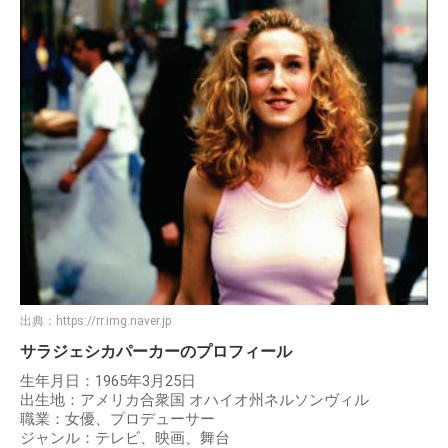
出典：YouTube
#セックス・アンド・ザ・シティ
の
#サラ・ジェシカ・パーカー
が、Huluで独
占配信中のドラマ「Divorce®／ディボース」で、ゴールデン・グローブ賞にノ
ミネート！
予告動画やあらすじは、こちら♪
▷
https://t.co/UHWmK5qTdy
https://t.co/sUOkgpXJgi
— Hulu Japan (@hulu_japan)
2016年12月21日