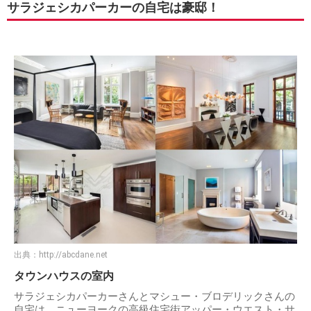
サラ・ジェシカ・パーカー、結婚が長続きする秘訣は活力！
→
https://t.co/B0Krljeusx
#numerotokyo
#サラ・ジェシカ・パーカー
#結婚
#セ
レブ
pic.twitter.com/X9obyazd1k
— Numero TOKYO (@NumeroTOKYO)
2018年2月21日
サラジェシカパーカーの自宅は豪邸！