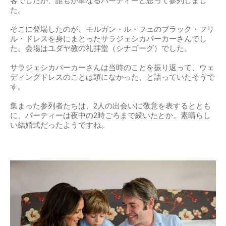
出典：
http://img.25ans.jp
結婚式はブラックのウェディングドレス！
サラジェシカパーカーさんとマシュー・ブロデリックさんに
は驚くような企画がありました。
それは、結婚式のことを家族や友人に内緒で、ただのパーテ
ィーということで招待したらしいのです。100人ほどの招待
客でしたが、誰もが単なるパーティーと思って参列しまし
た。
そこに登場したのが、モルガン・ル・フェのブラック・フリ
ル・ドレスを身にまとったサラジェシカパーカーさんでし
た。会場はユダヤ教の礼拝堂（シナゴーグ）でした。
サラジェシカパーカーさんは当時のことを振り返って、ウェ
ディングドレスのことは頭になかった、と語っていたそうで
す。