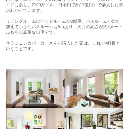
出典：
http://abcdane.net
タウンハウスの室内
サラジェシカパーカーさんとマシュー・ブロデリックさんの
自宅は、ニューヨークの高級住宅街アッパー・ウエスト・サ
イドにあり、2100万ドル（日本円で約17億円）で購入した事
がわかっています。
リビングルームにベッドルームが8部屋、バスルームが5つ、
加えて小さなバスルームも5つあり、天井の高さが約3メート
ルもある豪華な自宅です。
サラジェシカパーカーさんが購入した家は、これで4軒目と
いうことです。