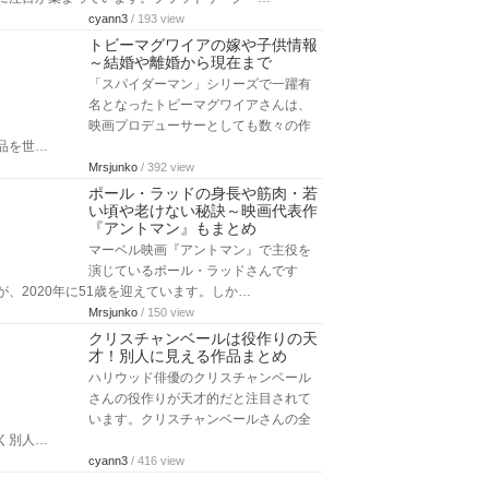
cyann3
/ 193 view
トビーマグワイアの嫁や子供情報
～結婚や離婚から現在まで
「スパイダーマン」シリーズで一躍有
名となったトビーマグワイアさんは、
映画プロデューサーとしても数々の作
品を世…
Mrsjunko
/ 392 view
ポール・ラッドの身長や筋肉・若
い頃や老けない秘訣～映画代表作
『アントマン』もまとめ
マーベル映画『アントマン』で主役を
演じているポール・ラッドさんです
が、2020年に51歳を迎えています。しか…
Mrsjunko
/ 150 view
クリスチャンベールは役作りの天
才！別人に見える作品まとめ
ハリウッド俳優のクリスチャンベール
さんの役作りが天才的だと注目されて
います。クリスチャンベールさんの全
く別人…
cyann3
/ 416 view