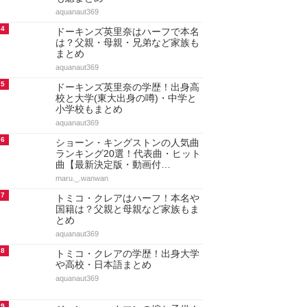
aquanaut369
4
ドーキンズ英里奈はハーフで本名
は？父親・母親・兄弟など家族も
まとめ
aquanaut369
5
ドーキンズ英里奈の学歴！出身高
校と大学(東大出身の噂)・中学と
小学校もまとめ
aquanaut369
6
ショーン・キングストンの人気曲
ランキング20選！代表曲・ヒット
曲【最新決定版・動画付…
maru._.wanwan
7
トミコ・クレアはハーフ！本名や
国籍は？父親と母親など家族もま
とめ
aquanaut369
8
トミコ・クレアの学歴！出身大学
や高校・日本語まとめ
aquanaut369
9