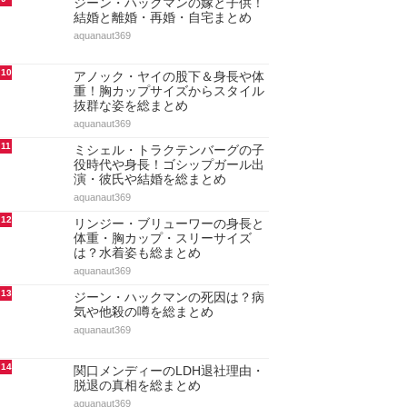
ジーン・ハックマンの嫁と子供！
結婚と離婚・再婚・自宅まとめ
aquanaut369
10
アノック・ヤイの股下＆身長や体
重！胸カップサイズからスタイル
抜群な姿を総まとめ
aquanaut369
11
ミシェル・トラクテンバーグの子
役時代や身長！ゴシップガール出
演・彼氏や結婚を総まとめ
aquanaut369
12
リンジー・ブリューワーの身長と
体重・胸カップ・スリーサイズ
は？水着姿も総まとめ
aquanaut369
13
ジーン・ハックマンの死因は？病
気や他殺の噂を総まとめ
aquanaut369
14
関口メンディーのLDH退社理由・
脱退の真相を総まとめ
aquanaut369