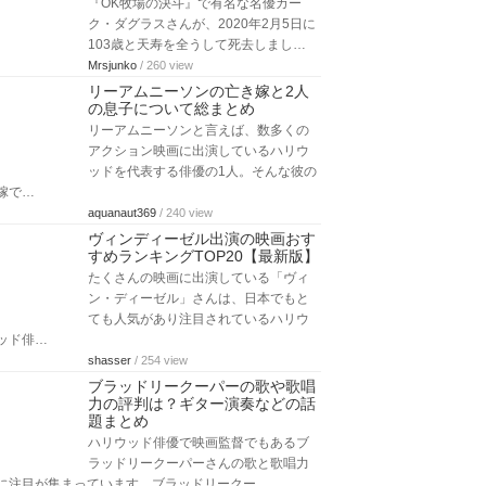
『OK牧場の決斗』で有名な名優カー
ク・ダグラスさんが、2020年2月5日に
103歳と天寿を全うして死去しまし…
Mrsjunko
/ 260 view
リーアムニーソンの亡き嫁と2人
の息子について総まとめ
リーアムニーソンと言えば、数多くの
アクション映画に出演しているハリウ
ッドを代表する俳優の1人。そんな彼の
嫁で…
aquanaut369
/ 240 view
ヴィンディーゼル出演の映画おす
すめランキングTOP20【最新版】
たくさんの映画に出演している「ヴィ
ン・ディーゼル」さんは、日本でもと
ても人気があり注目されているハリウ
ッド俳…
shasser
/ 254 view
ブラッドリークーパーの歌や歌唱
力の評判は？ギター演奏などの話
題まとめ
ハリウッド俳優で映画監督でもあるブ
ラッドリークーパーさんの歌と歌唱力
に注目が集まっています。ブラッドリークー…