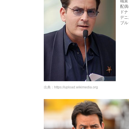
職業
配偶
ドナ・
デニ
ブル
出典：
https://upload.wikimedia.org