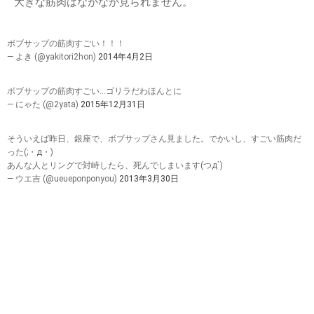
大きな筋肉はなかなか見られません。
ボブサップの筋肉すごい！！！
— よき (@yakitori2hon)
2014年4月2日
ボブサップの筋肉すごい…ゴリラだわほんとに
— にゃた (@2yata)
2015年12月31日
そういえば昨日、銀座で、ボブサップさん見ました。でかいし、すごい筋肉だ
った(;・д・)
あんな人とリングで対峙したら、死んでしまいます(つд`)
— ウエ吉 (@ueueponponyou)
2013年3月30日