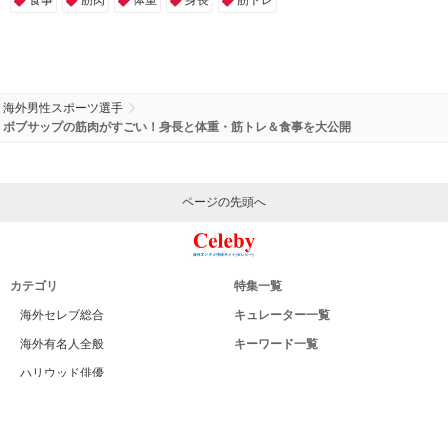
海外男性スポーツ選手
ボブサップの筋肉がすごい！身長と体重・筋トレ＆食事を大公開
ページの先頭へ
カテゴリ
特集一覧
海外セレブ総合
キュレーター一覧
海外有名人全般
キーワード一覧
ハリウッド俳優
Celeby[セレビー]｜海外エンタメ情報
ハリウッド女優
サイトについて
海外男性モデル
運営者