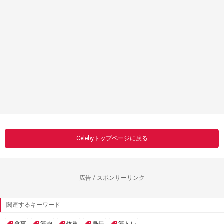
Celebyトップページに戻る
広告 / スポンサーリンク
関連するキーワード
食事
筋肉
体重
身長
筋トレ