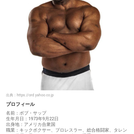
出典：
https://ord.yahoo.co.jp
プロフィール
名前：ボブ・サップ
生年月日：1973年9月22日
出身地：アメリカ合衆国
職業：キックボクサー、プロレスラー、総合格闘家、タレン