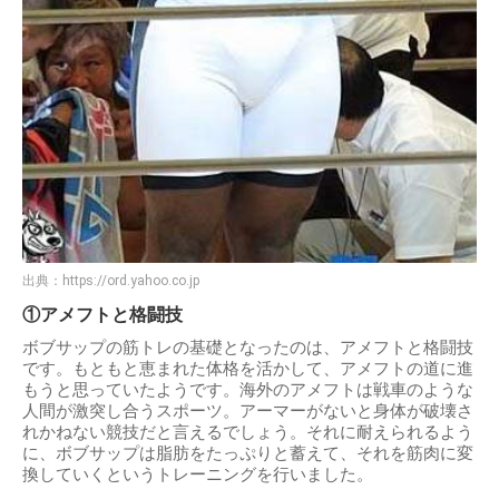
出典：
https://ord.yahoo.co.jp
①アメフトと格闘技
ボブサップの筋トレの基礎となったのは、アメフトと格闘技
です。もともと恵まれた体格を活かして、アメフトの道に進
もうと思っていたようです。海外のアメフトは戦車のような
人間が激突し合うスポーツ。アーマーがないと身体が破壊さ
れかねない競技だと言えるでしょう。それに耐えられるよう
に、ボブサップは脂肪をたっぷりと蓄えて、それを筋肉に変
換していくというトレーニングを行いました。