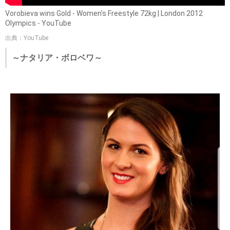
Vorobieva wins Gold - Women’s Freestyle 72kg | London 2012
Olympics - YouTube
出典：YouTube
～ナタリア・ボロベワ～