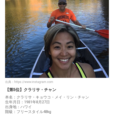
出典：
https://www.instagram.com
【第5位】クラリサ・チャン
本名：クラリサ・キョウコ・メイ・リン・チャン
生年月日：1981年8月27日
出身地：ハワイ
階級：フリースタイル48kg