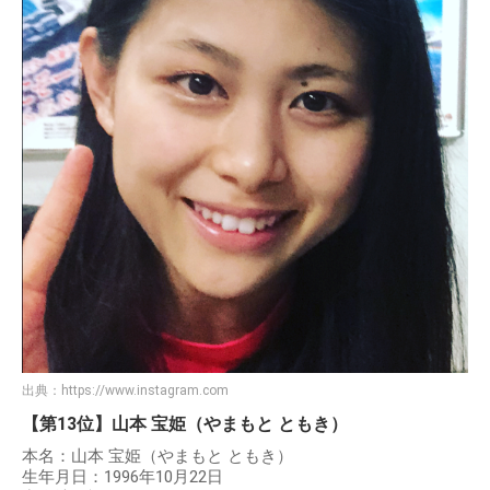
出典：
https://www.instagram.com
【第13位】山本 宝姫（やまもと ともき）
本名：山本 宝姫（やまもと ともき）
生年月日：1996年10月22日