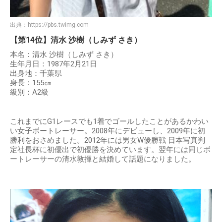
出典：
https://pbs.twimg.com
【第14位】清水 沙樹（しみず さき）
本名：清水 沙樹（しみず さき）
生年月日：1987年2月21日
出身地：千葉県
身長：155㎝
級別：A2級
これまでにG1レースでも1着でゴールしたことがあるかわい
い女子ボートレーサー。2008年にデビューし、2009年に初
勝利をおさめました。2012年には男女W優勝戦 日本写真判
定社長杯に初優出で初優勝を決めています。翌年には同じボ
ートレーサーの清水敦揮と結婚して話題になりました。