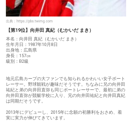
出典：
https://pbs.twimg.com
【第19位】向井田 真紀（むかいだ まき）
本名：向井田 真紀（むかいだ まき）
生年月日：1987年10月8日
出身地：広島県
身長：157㎝
級別：B2級
地元広島カープの大ファンでも知られるかわいい女子ボート
レーサー。野球観戦が趣味だそうです。ちなみに兄の向井田
祐紀と弟の向井田直弥も同じボートレーサーで、最初に弟の
向井田直弥が競艇学校に入り、兄の向井田祐紀と向井田真紀
は同期だそうです。
2013年にデビューし、2015年に念願の初勝利をおさめ、着
実に実力が伸びてきています。