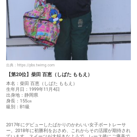
出典：
https://pbs.twimg.com
【第20位】柴田 百恵（しばた ももえ）
本名：柴田 百恵（しばた ももえ）
生年月日：1999年11月4日
出身地：静岡県
身長：155㎝
級別：B1級
2017年にデビューしたばかりのかわいい女子ボートレーサ
ー。2018年に初勝利をおさめ、これからその活躍が期待され
ています。スイーツが大好きなようで、レース後にご褒美で