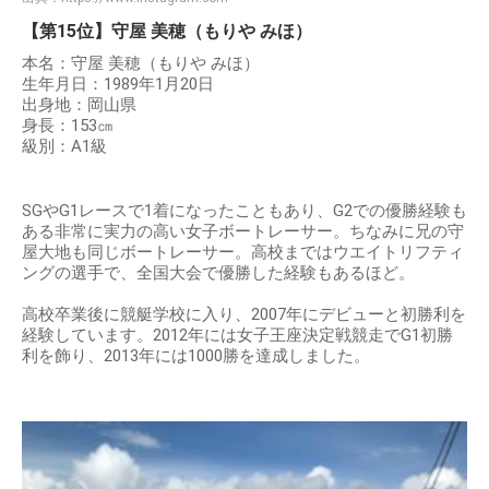
【第15位】守屋 美穂（もりや みほ）
本名：守屋 美穂（もりや みほ）
生年月日：1989年1月20日
出身地：岡山県
身長：153㎝
級別：A1級
SGやG1レースで1着になったこともあり、G2での優勝経験も
ある非常に実力の高い女子ボートレーサー。ちなみに兄の守
屋大地も同じボートレーサー。高校まではウエイトリフティ
ングの選手で、全国大会で優勝した経験もあるほど。
高校卒業後に競艇学校に入り、2007年にデビューと初勝利を
経験しています。2012年には女子王座決定戦競走でG1初勝
利を飾り、2013年には1000勝を達成しました。