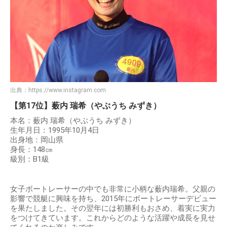
出典：
https://www.instagram.com
【第17位】薮内 瑞希（やぶうち みずき）
本名：薮内 瑞希（やぶうち みずき）
生年月日：1995年10月4日
出身地：岡山県
身長：148㎝
級別：B1級
女子ボートレーサーの中でも非常に小柄な薮内瑞希。父親の
影響で競艇に興味を持ち、2015年にボートレーサーデビュー
を果たしました。その翌年には初勝利もおさめ、着実に実力
をつけてきています。これからどのような活躍や成長を見せ