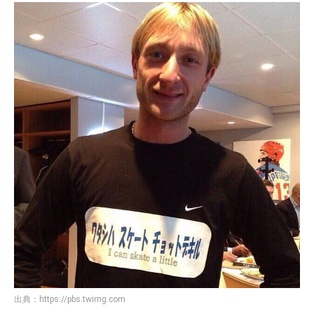
出典：
https://pbs.twimg.com