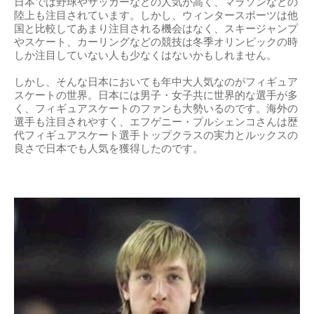
日本では野球やサッカーなどの人気が高く、マラソンなどの
陸上も注目されています。しかし、ウィンタースポーツは他
国と比較してあまり注目される機会はなく、スキージャンプ
やスケート、カーリングなどの競技は冬季オリンピックの時
しか注目していない人も少なくはないかもしれません。
しかし、そんな日本においても年中大人気なのがフィギュア
スケートの世界。日本には男子・女子共に世界的な選手が多
く、フィギュアスケートのファンも大勢いるのです。海外の
選手も注目されやすく、エフゲニー・プルシェンコさんは歴
代フィギュアスケート選手トップクラスの実力とルックスの
良さで日本でも人気を獲得したのです。