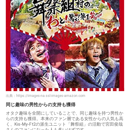
出典：
https://images-na.ssl-images-amazon.com
同じ趣味の男性からの支持も獲得
オタク趣味を全開にしていることで、同じ趣味を持つ男性か
らの支持も獲得。本来のファン層である女性からの人気も高
く、Kis-My-Ft2の派生ユニット「舞祭組」の活動で宮田俊哉
さんのファンになった人も多いはずです。