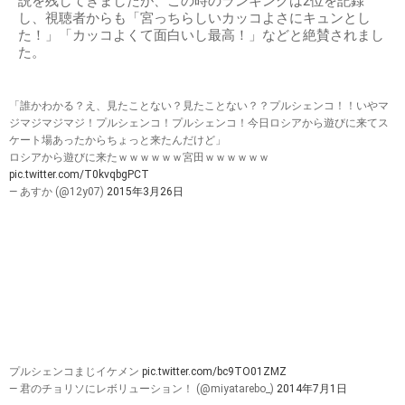
説を残してきましたが、この時のランキングは2位を記録
し、視聴者からも「宮っちらしいカッコよさにキュンとし
た！」「カッコよくて面白いし最高！」などと絶賛されまし
た。
「誰かわかる？え、見たことない？見たことない？？プルシェンコ！！いやマ
ジマジマジマジ！プルシェンコ！プルシェンコ！今日ロシアから遊びに来てス
ケート場あったからちょっと来たんだけど」
ロシアから遊びに来たｗｗｗｗｗｗ宮田ｗｗｗｗｗｗ
pic.twitter.com/T0kvqbgPCT
— あすか (@12y07)
2015年3月26日
プルシェンコまじイケメン
pic.twitter.com/bc9TO01ZMZ
— 君のチョリソにレボリューション！ (@miyatarebo_)
2014年7月1日