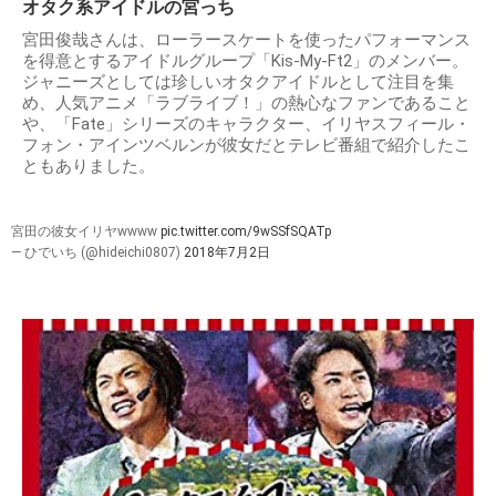
オタク系アイドルの宮っち
宮田俊哉さんは、ローラースケートを使ったパフォーマンス
を得意とするアイドルグループ「Kis-My-Ft2」のメンバー。
ジャニーズとしては珍しいオタクアイドルとして注目を集
め、人気アニメ「ラブライブ！」の熱心なファンであること
や、「Fate」シリーズのキャラクター、イリヤスフィール・
フォン・アインツベルンが彼女だとテレビ番組で紹介したこ
ともありました。
宮田の彼女イリヤwwww
pic.twitter.com/9wSSfSQATp
— ひでいち (@hideichi0807)
2018年7月2日