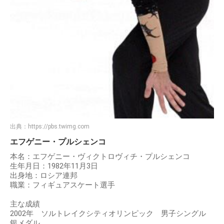
出典：
https://pbs.twimg.com
エフゲニー・プルシェンコ
本名：エフゲニー・ヴィクトロヴィチ・プルシェンコ
生年月日：1982年11月3日
出身地：ロシア連邦
職業：フィギュアスケート選手
主な成績
2002年 ソルトレイクシティオリンピック 男子シングル
銀メダル