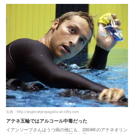
出典：
http://eruptioetpropagatio.air-nifty.com
アテネ五輪ではアルコール中毒だった
イアンソープさんはうつ病の他にも、2004年のアテネオリン