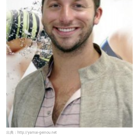
出典：
http://yamai-geinou.net