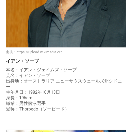
出典：
https://upload.wikimedia.org
イアン・ソープ
本名：イアン・ジェイムズ・ソープ
芸名：イアン・ソープ
出身地：オーストラリア ニューサウスウェールズ州シドニ
ー
生年月日：1982年10月13日
身長：196cm
職業：男性競泳選手
愛称：Thorpedo（ソーピード）