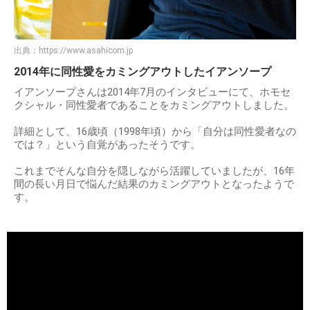
出典：
https://www.asahicom.jp
2014年に同性愛をカミングアウトしたイアンソープ
イアンソープさんは2014年7月のインタビューにて、ホモセ
クシャル・同性愛者であることをカミングアウトしました。
詳細として、16歳頃（1998年頃）から「自分は同性愛者なの
では？」という自覚があったそうです。
これまでそんな自分を隠しながら活躍していましたが、16年
間の長い月日で悩んだ結果のカミングアウトとなったようで
す。