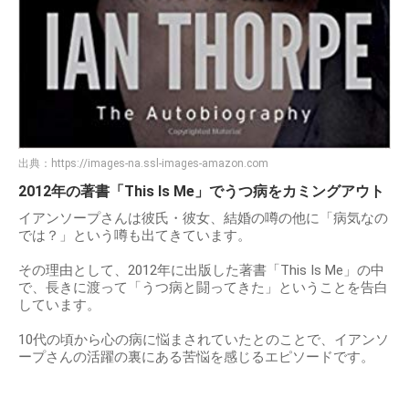
出典：
https://images-na.ssl-images-amazon.com
2012年の著書「This Is Me」でうつ病をカミングアウト
イアンソープさんは彼氏・彼女、結婚の噂の他に「病気なの
では？」という噂も出てきています。
その理由として、2012年に出版した著書「This Is Me」の中
で、長きに渡って「うつ病と闘ってきた」ということを告白
しています。
10代の頃から心の病に悩まされていたとのことで、イアンソ
ープさんの活躍の裏にある苦悩を感じるエピソードです。