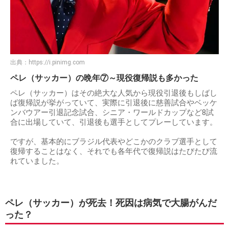
出典：
https://i.pinimg.com
ペレ（サッカー）の晩年⑦～現役復帰説も多かった
ペレ（サッカー）はその絶大な人気から現役引退後もしばし
ば復帰説が挙がっていて、実際に引退後に慈善試合やベッケ
ンバウアー引退記念試合、シニア・ワールドカップなど8試
合に出場していて、引退後も選手としてプレーしています。
ですが、基本的にブラジル代表やどこかのクラブ選手として
復帰することはなく、それでも各年代で復帰説はたびたび流
れていました。
ペレ（サッカー）が死去！死因は病気で大腸がんだ
った？