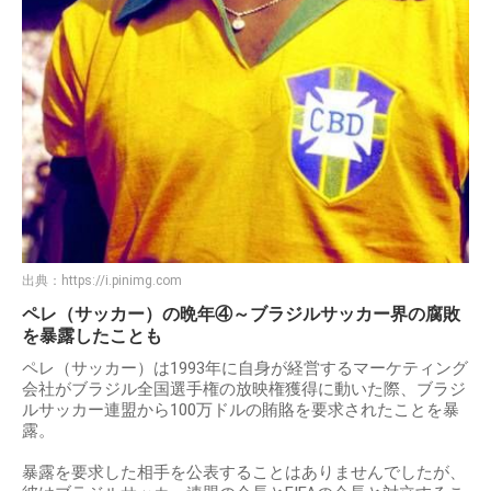
出典：
https://i.pinimg.com
ペレ（サッカー）の晩年④～ブラジルサッカー界の腐敗
を暴露したことも
ペレ（サッカー）は1993年に自身が経営するマーケティング
会社がブラジル全国選手権の放映権獲得に動いた際、ブラジ
ルサッカー連盟から100万ドルの賄賂を要求されたことを暴
露。
暴露を要求した相手を公表することはありませんでしたが、