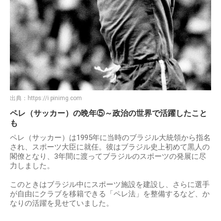
出典：
https://i.pinimg.com
ペレ（サッカー）の晩年⑤～政治の世界で活躍したこと
も
ペレ（サッカー）は1995年に当時のブラジル大統領から指名
され、スポーツ大臣に就任。彼はブラジル史上初めて黒人の
閣僚となり、3年間に渡ってブラジルのスポーツの発展に尽
力しました。
このときはブラジル中にスポーツ施設を建設し、さらに選手
が自由にクラブを移籍できる「ペレ法」を整備するなど、か
なりの活躍を見せていました。