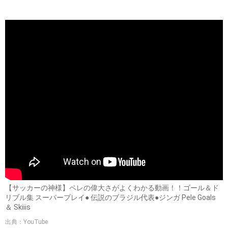
【サッカーの神様】ペレの偉大さがよくわかる動画！！ゴール＆ド
リブル集 スーパープレイ● 伝説のブラジル代表●ジンガ Pele Goals
＆ Skiiis
出典：YouTube