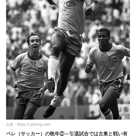
出典：
https://i.pinimg.com
ペレ（サッカー）の晩年②～引退試合では古巣と戦い有