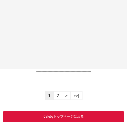
----------------------------------------------------------------
1
2
>
>>|
Celebyトップページに戻る