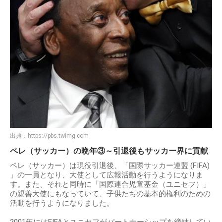
出典：
https://pbs.twimg.com
ペレ（サッカー）の晩年③～引退後もサッカー界に貢献
ペレ（サッカー）は現役引退後、「国際サッカー連盟 (FIFA)
」の一員となり、大使として広報活動を行うようになりま
す。また、それと同時に「国際連合児童基金（ユニセフ）」
の親善大使にもなっていて、子供たちの基本的権利のための
活動を行うようになりました。
2001年にはFIFAとユニセフがパートナーシップを締結してい