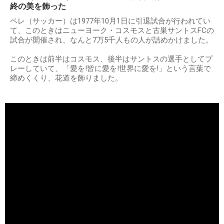
終の美を飾った
ペレ（サッカー）は1977年10月1日に引退試合が行われてい
て、このときはニューヨーク・コスモスと古巣サントスFCの
試合が開催され、なんと7万5千人もの人が詰めかけました。
このときは前半はコスモス、後半はサントスの選手としてプ
レーしていて、「愛を!皆に愛を!世界に愛を!」という言葉で
締めくくり、花道を飾りました。