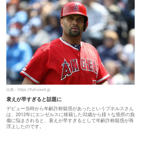
出典：
https://full-count.jp
衰えが早すぎると話題に
デビュー当時から年齢詐称疑惑があったというプホルスさん
は、2012年にエンゼルスに移籍した32歳から様々な箇所の負
傷に悩まされると、衰えが早すぎるとして年齢詐称疑惑が再
浮上したのです。