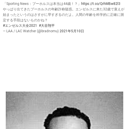
「Sporting News：プーホルスは本当は44歳！？」
https://t.co/QrhMBw82l3
やっぱり出てきたプーホルスの年齢詐称疑惑。エンゼルスに来た32歳で衰えが
始まったというのはさすがに早すぎるのだよ。人間の年齢を科学的に正確に測
定する手段はないものかね？
#エンゼルス大全2021
#大谷翔平
— LAA / LAC Watcher (@bradnomu)
2021年5月10日