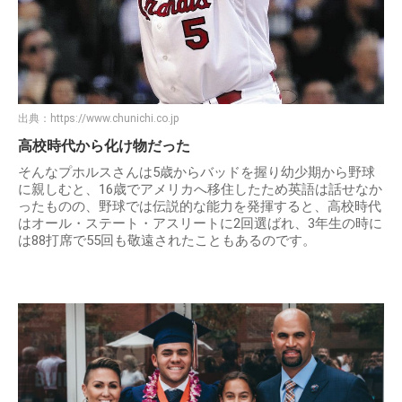
出典：
https://www.chunichi.co.jp
高校時代から化け物だった
そんなプホルスさんは5歳からバッドを握り幼少期から野球
に親しむと、16歳でアメリカへ移住したため英語は話せなか
ったものの、野球では伝説的な能力を発揮すると、高校時代
はオール・ステート・アスリートに2回選ばれ、3年生の時に
は88打席で55回も敬遠されたこともあるのです。