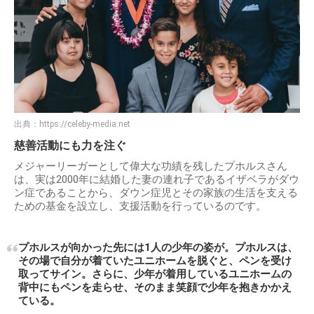
出典：
https://celeby-media.net
慈善活動にも力を注ぐ
メジャーリーガーとして偉大な功績を残したプホルスさん
は、実は2000年に結婚した妻の連れ子であるイザベラがダウ
ン症であることから、ダウン症児とその家族の生活を支える
ための基金を設立し、支援活動を行っているのです。
プホルスが向かった先には1人の少年の姿が。プホルスは、
その場で自分が着ていたユニホームを脱ぐと、ペンを受け
取ってサイン。さらに、少年が着用しているユニホームの
背中にもペンを走らせ、そのまま笑顔で少年を抱きかかえ
ている。