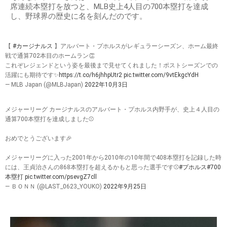
席連続本塁打を放つと、MLB史上4人目の700本塁打を達成
し、野球界の歴史に名を刻んだのです。
【
#カージナルス
】アルバート・プホルスがレギュラーシーズン、ホーム最終
戦で通算702本目のホームラン👏
これぞレジェンドという姿を最後まで見せてくれました！ポストシーズンでの
活躍にも期待です✨
https://t.co/h6jhhpUtr2
pic.twitter.com/9vtEkgcYdH
— MLB Japan (@MLBJapan)
2022年10月3日
メジャーリーグ カージナルスのアルバート・プホルス内野手が、史上４人目の
通算700本塁打を達成しました⚾
おめでとうございます🎉
メジャーリーグに入った2001年から2010年の10年間で408本塁打を記録した時
には、王貞治さんの868本塁打を超えるかもと思った選手です⚾
#プホルス
#700
本塁打
pic.twitter.com/psevgZ7cll
— ＢＯＮＮ (@LAST_0623_YOUKO)
2022年9月25日