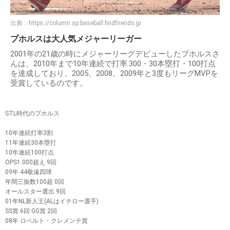
出典：
https://column.sp.baseball.findfriends.jp
プホルスは大人気メジャーリーガー
2001年の21歳の時にメジャーリーグデビューしたプホルスさ
んは、2010年まで10年連続で打率.300・30本塁打・100打点
を達成しており、2005、2008、2009年と3度もリーグMVPを
受賞しているのです。
STL時代のプホルス
10年連続打率3割
11年連続30本塁打
10年連続100打点
OPS1.000超え 9回
09年 44敬遠四球
年間三振数100超 0回
オールスター選出 9回
01年NL新人王(ALはイチロー選手)
SS賞 6回 GG賞 2回
08年 ロベルト・クレメンテ賞