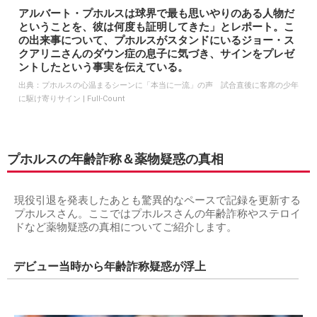
アルバート・プホルスは球界で最も思いやりのある人物だ
ということを、彼は何度も証明してきた」とレポート。こ
の出来事について、プホルスがスタンドにいるジョー・ス
クアリニさんのダウン症の息子に気づき、サインをプレゼ
ントしたという事実を伝えている。
出典：
プホルスの心温まるシーンに「本当に一流」の声 試合直後に客席の少年
に駆け寄りサイン | Full-Count
プホルスの年齢詐称＆薬物疑惑の真相
現役引退を発表したあとも驚異的なペースで記録を更新する
プホルスさん。ここではプホルスさんの年齢詐称やステロイ
ドなど薬物疑惑の真相についてご紹介します。
デビュー当時から年齢詐称疑惑が浮上