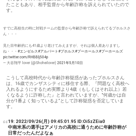
たこともあり、相手監督から年齢詐称を訴えられていたので
す。
すでに高校生の時に対戦チームの監督から年齢詐称で訴えられてるプホルスさ
ん・・・
見た目年齢的にも41歳より老けてみえますが、それは個人差ありますし
ね・・・
#エンゼルス
#アルバート
#プホルス
#プーホールス
#プーホールズ
pic.twitter.com/RHBBlj504p
— 大谷翔平 lover (@Shoheilover)
2021年5月10日
こうして高校時代から年齢詐称疑惑があったプホルスさん
は、16歳でカンザスシティに移住する際、『問題なく高校へ
入れるようにするため実際より4歳（もしくはそれ以上）若
くなるように詐称した』と言われていますが、‟何歳かは自
分が1番よく知っているよ”として詐称疑惑を否定していま
す。
19: 2022/09/26(月) 09:45:01.95 ID:Oi5zZEia0
中南米系の選手はアメリカの高校に通うために年齢詐称が
日常だったんだよなぁ