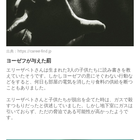
出典：
https://career-find.jp
ヨーゼフが与えた罰
エリーザベトさんは生まれた3人の子供たちに読み書きを教
えていたそうです。しかしヨーゼフの意にそぐわない行動な
どをすると、何日も部屋の電気を消したり食料の供給を断つ
こともありました。
エリーザベトさんと子供たちが脱出を企てた時は、ガスで殺
すつもりだったと供述していました。しかし地下室にガスは
引いておらず、ただの脅迫である可能性が高かったようで
す。