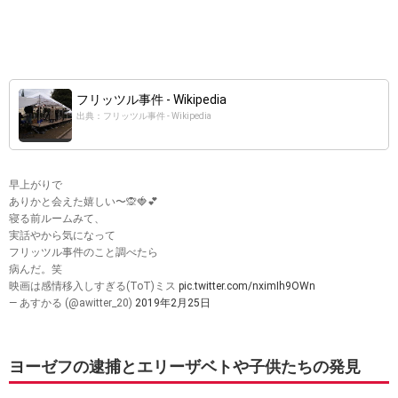
フリッツル事件 - Wikipedia
出典：フリッツル事件 - Wikipedia
早上がりで
ありかと会えた嬉しい〜🙊🍓💕
寝る前ルームみて、
実話やから気になって
フリッツル事件のこと調べたら
病んだ。笑
映画は感情移入しすぎる(ToT)ミス
pic.twitter.com/nximIh9OWn
— あすかる (@awitter_20)
2019年2月25日
ヨーゼフの逮捕とエリーザベトや子供たちの発見