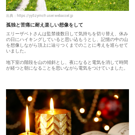
出典：
https://yy5zymc9.user.webaccel.jp
孤独と苦痛に耐え楽しい想像をして
エリーザベトさんは監禁後数日して気持ちを切り替え、休み
の日にハイキングしていると思い込もうとし、記憶の中の山
を想像しながら頂上に辿りつくまでのことに考えを巡らせて
いました。
地下室の階段を山の傾斜とし、夜になると電気を消して時間
が経つと朝になることを思いながら電気をつけていました。