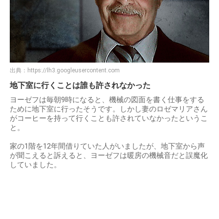
出典：
https://lh3.googleusercontent.com
地下室に行くことは誰も許されなかった
ヨーゼフは毎朝9時になると、機械の図面を書く仕事をする
ために地下室に行ったそうです。しかし妻のロゼマリアさん
がコーヒーを持って行くことも許されていなかったというこ
と。
家の1階を12年間借りていた人がいましたが、地下室から声
が聞こえると訴えると、ヨーゼフは暖房の機械音だと誤魔化
していました。