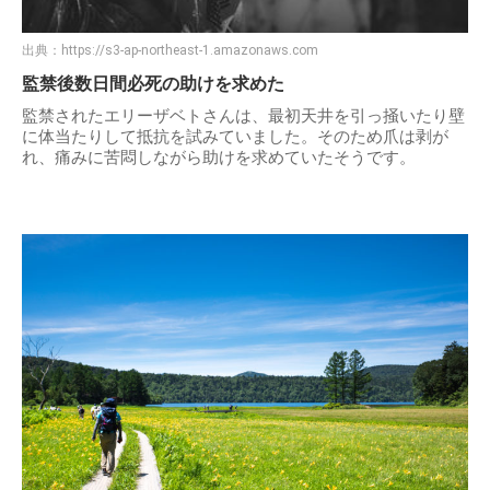
出典：
https://s3-ap-northeast-1.amazonaws.com
監禁後数日間必死の助けを求めた
監禁されたエリーザベトさんは、最初天井を引っ掻いたり壁
に体当たりして抵抗を試みていました。そのため爪は剥が
れ、痛みに苦悶しながら助けを求めていたそうです。