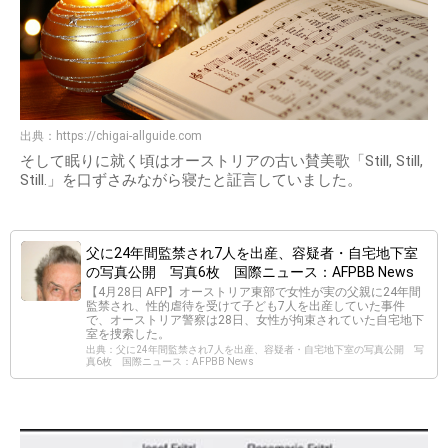
出典：
https://chigai-allguide.com
そして眠りに就く頃はオーストリアの古い賛美歌「Still, Still,
Still.」を口ずさみながら寝たと証言していました。
父に24年間監禁され7人を出産、容疑者・自宅地下室
の写真公開 写真6枚 国際ニュース：AFPBB News
【4月28日 AFP】オーストリア東部で女性が実の父親に24年間
監禁され、性的虐待を受けて子ども7人を出産していた事件
で、オーストリア警察は28日、女性が拘束されていた自宅地下
室を捜索した。
出典：父に24年間監禁され7人を出産、容疑者・自宅地下室の写真公開 写
真6枚 国際ニュース：AFPBB News