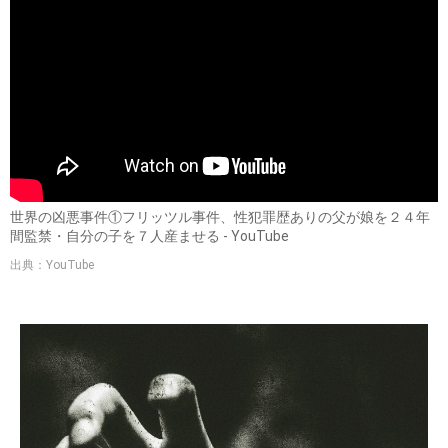
世界の凶悪事件①フリッツル事件、性犯罪歴ありの父が娘を２４年
間監禁・自分の子を７人産ませる - YouTube
出典：YouTube