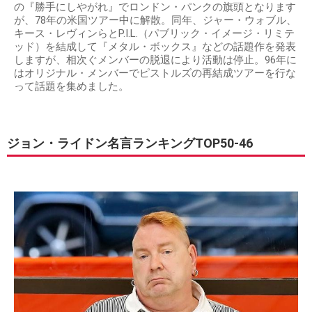
の『勝手にしやがれ』でロンドン・パンクの旗頭となります
が、78年の米国ツアー中に解散。同年、ジャー・ウォブル、
キース・レヴィンらとP.I.L.（パブリック・イメージ・リミテ
ッド）を結成して『メタル・ボックス』などの話題作を発表
しますが、相次ぐメンバーの脱退により活動は停止。96年に
はオリジナル・メンバーでピストルズの再結成ツアーを行な
って話題を集めました。
ジョン・ライドン名言ランキングTOP50-46