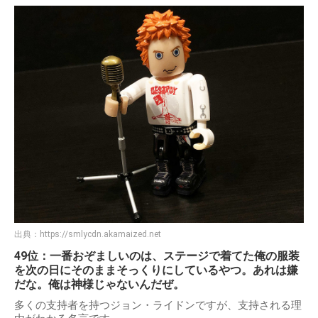
出典：
https://smlycdn.akamaized.net
49位：一番おぞましいのは、ステージで着てた俺の服装
を次の日にそのままそっくりにしているやつ。あれは嫌
だな。俺は神様じゃないんだぜ。
多くの支持者を持つジョン・ライドンですが、支持される理