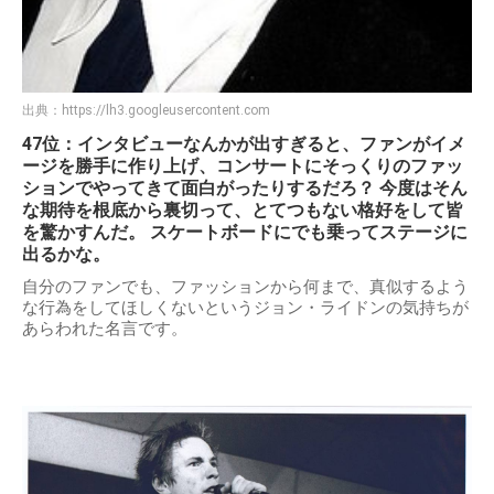
出典：
https://lh3.googleusercontent.com
47位：インタビューなんかが出すぎると、ファンがイメ
ージを勝手に作り上げ、コンサートにそっくりのファッ
ションでやってきて面白がったりするだろ？ 今度はそん
な期待を根底から裏切って、とてつもない格好をして皆
を驚かすんだ。 スケートボードにでも乗ってステージに
出るかな。
自分のファンでも、ファッションから何まで、真似するよう
な行為をしてほしくないというジョン・ライドンの気持ちが
あらわれた名言です。