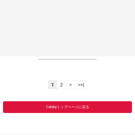
----------------------------------------------------------------
1
2
>
>>|
Celebyトップページに戻る