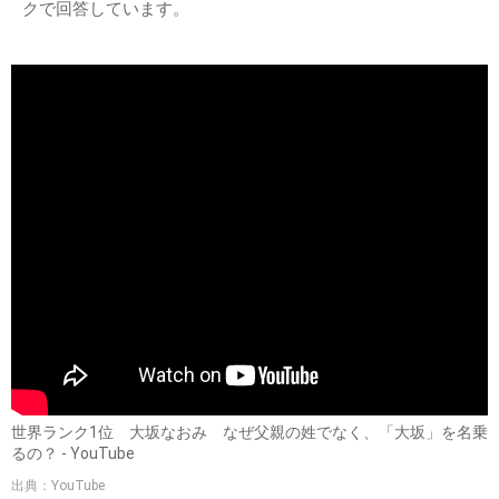
クで回答しています。
世界ランク1位 大坂なおみ なぜ父親の姓でなく、「大坂」を名乗
るの？ - YouTube
出典：YouTube