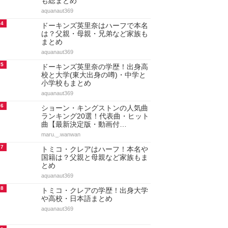
も総まとめ
aquanaut369
4
ドーキンズ英里奈はハーフで本名
は？父親・母親・兄弟など家族も
まとめ
aquanaut369
5
ドーキンズ英里奈の学歴！出身高
校と大学(東大出身の噂)・中学と
小学校もまとめ
aquanaut369
6
ショーン・キングストンの人気曲
ランキング20選！代表曲・ヒット
曲【最新決定版・動画付…
maru._.wanwan
7
トミコ・クレアはハーフ！本名や
国籍は？父親と母親など家族もま
とめ
aquanaut369
8
トミコ・クレアの学歴！出身大学
や高校・日本語まとめ
aquanaut369