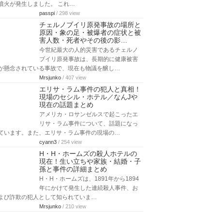
噴火が発生しました。 これ…
passpi
/ 298 view
チェルノブイリ原発事故の場所と
原因・象の足・被爆者の症状と被
害人数・死者やその後の影…
今世紀最大の人的災害であるチェルノ
ブイリ原発事故は、長期的に健康被害
が懸念されている事故で、現在も物議を醸し…
Mrsjunko
/ 407 view
エリサ・ラム事件の犯人と真相！
現場のセシル・ホテル／なんJや
現在の話題まとめ
アメリカ・ロサンゼルスで起こったエ
リサ・ラム事件について、話題になっ
ています。また、エリサ・ラム事件の現場の…
cyann3
/ 254 view
H・H・ホームズの殺人ホテルの
現在！生い立ちや家族・結婚・子
孫と事件の詳細まとめ
H・H・ホームズは、1891年から1894
年にかけて発生した連続殺人事件、お
よび詐欺の犯人として知られていま…
Mrsjunko
/ 210 view