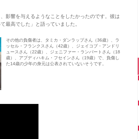
し、影響を与えるようなことをしたかったのです。彼は
いて最高でした」と語っていました。
その他の負傷者は、タミカ・ダンラップさん（36歳）、ラ
ッセル・フランクスさん（42歳）、ジェイコブ・アンドリ
ュースさん（22歳）、ジェニファー・ランバートさん（18
歳）、アブディハキム・フセインさん（19歳）で、負傷し
た14歳の少年の身元は公表されていないそうです。