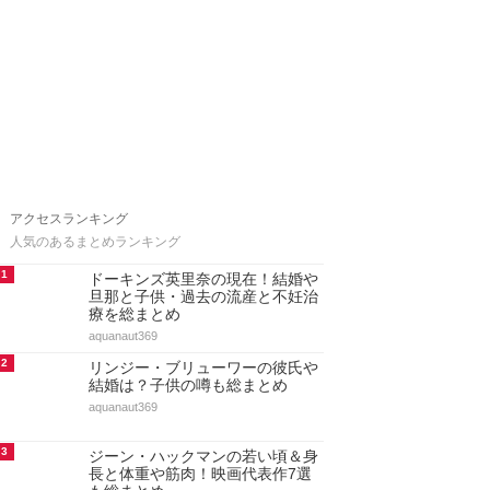
アクセスランキング
人気のあるまとめランキング
1
ドーキンズ英里奈の現在！結婚や
旦那と子供・過去の流産と不妊治
療を総まとめ
aquanaut369
2
リンジー・ブリューワーの彼氏や
結婚は？子供の噂も総まとめ
aquanaut369
3
ジーン・ハックマンの若い頃＆身
長と体重や筋肉！映画代表作7選