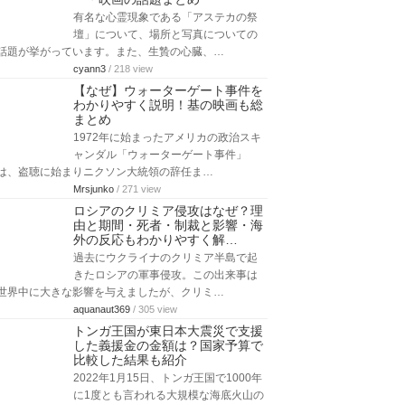
有名な心霊現象である「アステカの祭
壇」について、場所と写真についての
話題が挙がっています。また、生贄の心臓、…
cyann3
/ 218 view
【なぜ】ウォーターゲート事件を
わかりやすく説明！基の映画も総
まとめ
1972年に始まったアメリカの政治スキ
ャンダル「ウォーターゲート事件」
は、盗聴に始まりニクソン大統領の辞任ま…
Mrsjunko
/ 271 view
ロシアのクリミア侵攻はなぜ？理
由と期間・死者・制裁と影響・海
外の反応もわかりやすく解…
過去にウクライナのクリミア半島で起
きたロシアの軍事侵攻。この出来事は
世界中に大きな影響を与えましたが、クリミ…
aquanaut369
/ 305 view
トンガ王国が東日本大震災で支援
した義援金の金額は？国家予算で
比較した結果も紹介
2022年1月15日、トンガ王国で1000年
に1度とも言われる大規模な海底火山の