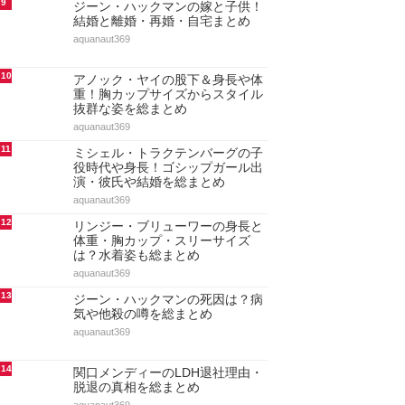
9
ジーン・ハックマンの嫁と子供！
結婚と離婚・再婚・自宅まとめ
aquanaut369
10
アノック・ヤイの股下＆身長や体
重！胸カップサイズからスタイル
抜群な姿を総まとめ
aquanaut369
11
ミシェル・トラクテンバーグの子
役時代や身長！ゴシップガール出
演・彼氏や結婚を総まとめ
aquanaut369
12
リンジー・ブリューワーの身長と
体重・胸カップ・スリーサイズ
は？水着姿も総まとめ
aquanaut369
13
ジーン・ハックマンの死因は？病
気や他殺の噂を総まとめ
aquanaut369
14
関口メンディーのLDH退社理由・
脱退の真相を総まとめ