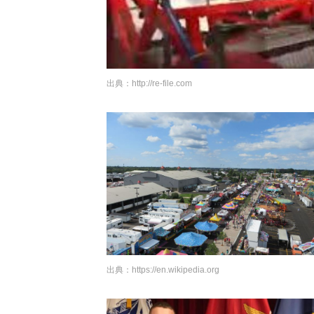
出典：
http://re-file.com
出典：
https://en.wikipedia.org