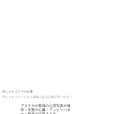
同じカテゴリーの記事
同じカテゴリーだから興味のある記事が見つかる！
アステカの祭壇の心霊写真や場
所！生贄や心臓・アンビリバボ
ー・映画の話題まとめ