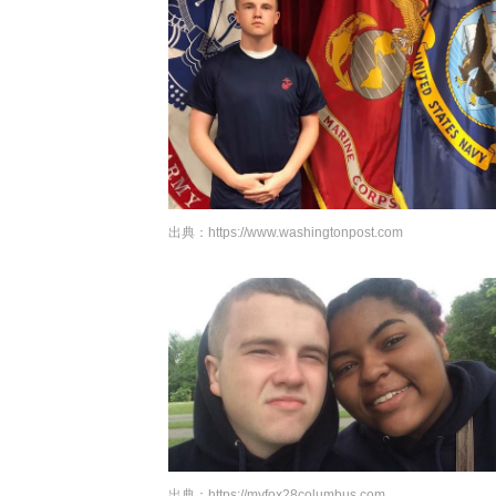
出典：
https://www.washingtonpost.com
出典：
https://myfox28columbus.com