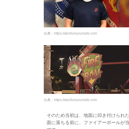
出典：
https://abc6onyourside.com
出典：
https://abc6onyourside.com
そのため当初は、地面に叩き付けられ
面に落ちる前に、ファイアーボールが