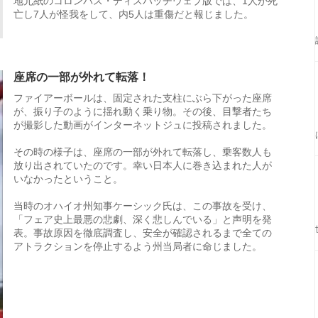
地元紙のコロンバス・ディスパッチウェブ版では、1人が死
亡し7人が怪我をして、内5人は重傷だと報じました。
座席の一部が外れて転落！
ファイアーボールは、固定された支柱にぶら下がった座席
が、振り子のように揺れ動く乗り物。その後、目撃者たち
が撮影した動画がインターネットジュに投稿されました。
その時の様子は、座席の一部が外れて転落し、乗客数人も
放り出されていたのです。幸い日本人に巻き込まれた人が
いなかったということ。
当時のオハイオ州知事ケーシック氏は、この事故を受け、
「フェア史上最悪の悲劇、深く悲しんでいる」と声明を発
表。事故原因を徹底調査し、安全が確認されるまで全ての
アトラクションを停止するよう州当局者に命じました。