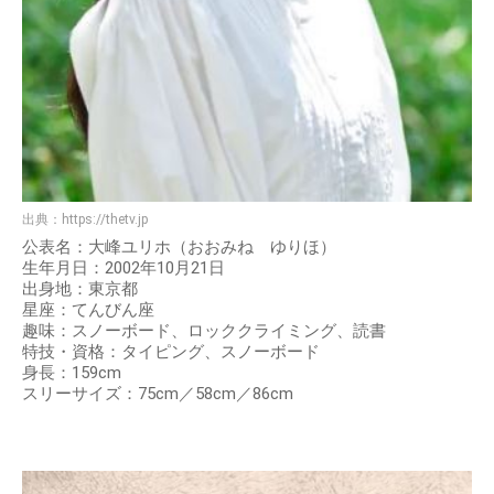
出典：
https://thetv.jp
公表名：大峰ユリホ（おおみね ゆりほ）
生年月日：2002年10月21日
出身地：東京都
星座：てんびん座
趣味：スノーボード、ロッククライミング、読書
特技・資格：タイピング、スノーボード
身長：159cm
スリーサイズ：75cm／58cm／86cm