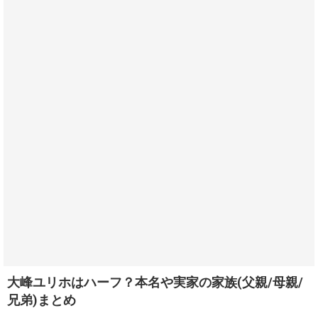
大峰ユリホはハーフ？本名や実家の家族(父親/母親/
兄弟)まとめ