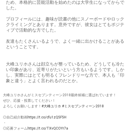
ため、本格的に芸能活動を始めたのは大学生になってからで
した。
プロフィールには、趣味が読書の他にスノーボードやロック
クライミングとあります。意外ですが、彼女はとてもポジテ
ィブで活動的な方でした。
友達もたくさんいるようで、よく一緒に出かけることがある
ということです。
大峰ユリホさんは顔立ちが整っているため、どうしても冷た
い印象があり、近寄りがたいという方もいるようです。しか
し、実際にはとても明るくフレンドリーな方で、本人も「印
象と違う」とよく言われるのだとか。
大峰ユリホさんがミスセブンティーン2018最終候補に選ばれています！
ぜひ、応援・投票してください！
よろしくお願いします！
#大峰ユリホ
#ミスセブンティーン2018
◎自己紹介動画
https://t.co/cfu1zQ5F5H
・
◎応募フォーム
https://t.co/TXvQCOYr7a