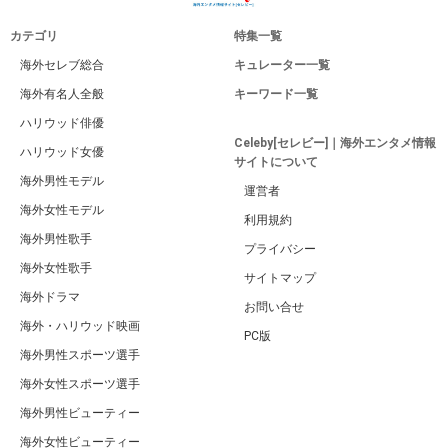
カテゴリ
特集一覧
海外セレブ総合
キュレーター一覧
海外有名人全般
キーワード一覧
ハリウッド俳優
Celeby[セレビー]｜海外エンタメ情報
ハリウッド女優
サイトについて
海外男性モデル
運営者
海外女性モデル
利用規約
海外男性歌手
プライバシー
海外女性歌手
サイトマップ
海外ドラマ
お問い合せ
海外・ハリウッド映画
PC版
海外男性スポーツ選手
海外女性スポーツ選手
海外男性ビューティー
海外女性ビューティー