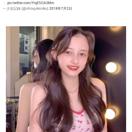
・
pic.twitter.com/YiqE5OA3Mm
— 少女記録 (@shoujokiroku)
2018年7月2日