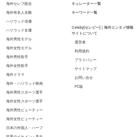
海外セレブ総合
キュレーター一覧
海外有名人全般
キーワード一覧
ハリウッド俳優
Celeby[セレビー]｜海外エンタメ情報
ハリウッド女優
サイトについて
海外男性モデル
運営者
海外女性モデル
利用規約
海外男性歌手
プライバシー
海外女性歌手
サイトマップ
海外ドラマ
お問い合せ
海外・ハリウッド映画
PC版
海外男性スポーツ選手
海外女性スポーツ選手
海外男性ビューティー
海外女性ビューティー
日本の外国人・ハーフ
世界のイケメン・美女