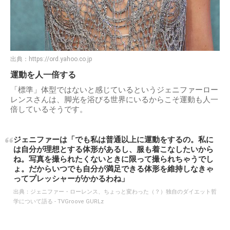
出典：
https://ord.yahoo.co.jp
運動を人一倍する
「標準」体型ではないと感じているというジェニファーロー
レンスさんは、脚光を浴びる世界にいるからこそ運動も人一
倍しているそうです。
ジェニファーは「でも私は普通以上に運動をするの。私に
は自分が理想とする体形があるし、服も着こなしたいから
ね。写真を撮られたくないときに限って撮られちゃうでし
ょ。だからいつでも自分が満足できる体形を維持しなきゃ
ってプレッシャーがかかるわね」
出典：
ジェニファー・ローレンス、ちょっと変わった（？）独自のダイエット哲
学について語る - TVGroove GURLz