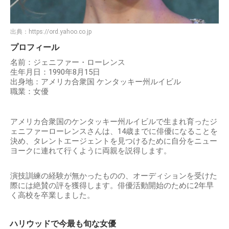
出典：
https://ord.yahoo.co.jp
プロフィール
名前：ジェニファー・ローレンス
生年月日：1990年8月15日
出身地：アメリカ合衆国 ケンタッキー州ルイビル
職業：女優
アメリカ合衆国のケンタッキー州ルイビルで生まれ育ったジ
ェニファーローレンスさんは、14歳までに俳優になることを
決め、タレントエージェントを見つけるために自分をニュー
ヨークに連れて行くように両親を説得します。
演技訓練の経験が無かったものの、オーディションを受けた
際には絶賛の評を獲得します。俳優活動開始のために2年早
く高校を卒業しました。
ハリウッドで今最も旬な女優