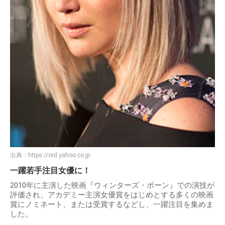
出典：
https://ord.yahoo.co.jp
一躍若手注目女優に！
2010年に主演した映画『ウィンターズ・ボーン』での演技が
評価され、アカデミー主演女優賞をはじめとする多くの映画
賞にノミネート、または受賞するなどし、一躍注目を集めま
した。