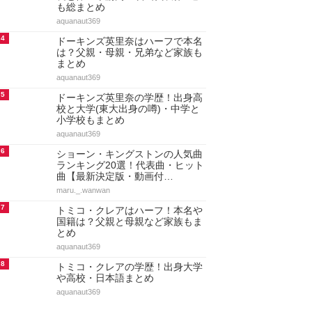
も総まとめ
aquanaut369
4
ドーキンズ英里奈はハーフで本名
は？父親・母親・兄弟など家族も
まとめ
aquanaut369
5
ドーキンズ英里奈の学歴！出身高
校と大学(東大出身の噂)・中学と
小学校もまとめ
aquanaut369
6
ショーン・キングストンの人気曲
ランキング20選！代表曲・ヒット
曲【最新決定版・動画付…
maru._.wanwan
7
トミコ・クレアはハーフ！本名や
国籍は？父親と母親など家族もま
とめ
aquanaut369
8
トミコ・クレアの学歴！出身大学
や高校・日本語まとめ
aquanaut369