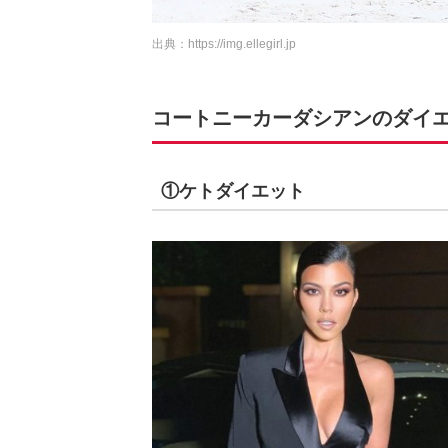
出典：
https://img.ellegirl.jp
コートニーカーダシアンのダイ
①ケトダイエット