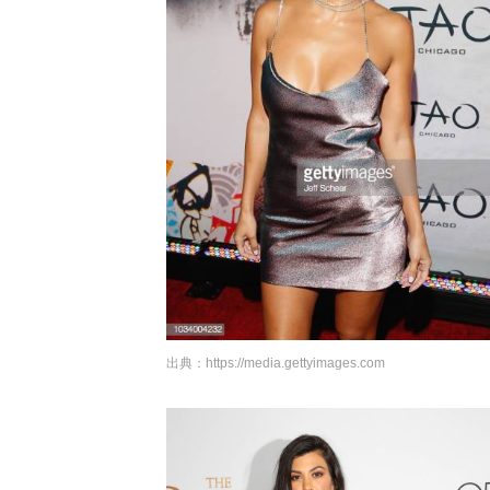
出典：
https://media.gettyimages.com