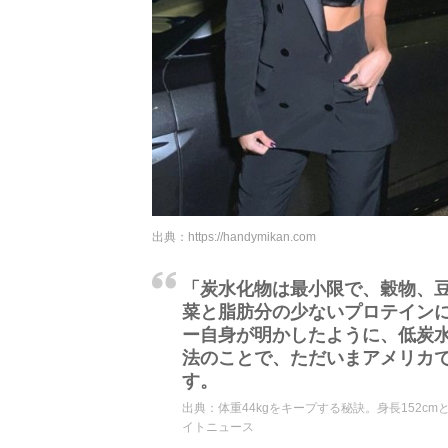
出典：
https://handymikan.com
「炭水化物は最小限で、穀物、
菜と脂肪分の少ないプロテイン
ー自身が明かしたように、低炭
法のことで、ただいまアメリカで
す。
出典：
体重44kgをキープする秘訣。身長152cmと
イトニュース