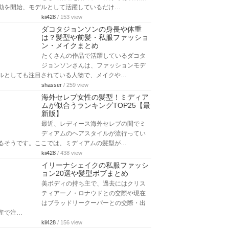
動を開始、モデルとして活躍しているだけ…
kii428
/ 153 view
ダコタジョンソンの身長や体重
は？髪型や前髪・私服ファッショ
ン・メイクまとめ
たくさんの作品で活躍しているダコタ
ジョンソンさんは、ファッションモデ
ルとしても注目されている人物で、メイクや…
shasser
/ 259 view
海外セレブ女性の髪型！ミディア
ムが似合うランキングTOP25【最
新版】
最近、レディース海外セレブの間でミ
ディアムのヘアスタイルが流行ってい
るそうです。ここでは、ミディアムの髪型が…
kii428
/ 438 view
イリーナシェイクの私服ファッシ
ョン20選や髪型ボブまとめ
美ボディの持ち主で、過去にはクリス
ティアーノ・ロナウドとの交際や現在
はブラッドリークーパーとの交際・出
産で注…
kii428
/ 156 view