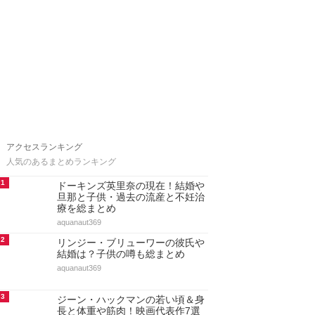
アクセスランキング
人気のあるまとめランキング
1
ドーキンズ英里奈の現在！結婚や
旦那と子供・過去の流産と不妊治
療を総まとめ
aquanaut369
2
リンジー・ブリューワーの彼氏や
結婚は？子供の噂も総まとめ
aquanaut369
3
ジーン・ハックマンの若い頃＆身
長と体重や筋肉！映画代表作7選