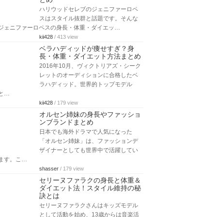
ハリウッドセレブのジェニファーロペ
スはスタイル抜群と話題です。そんな
ジェニファーロペスの身長・体重・ダイエッ…
kii428
/ 413 view
ベラハディッドが痩せすぎ？身
長・体重・ダイエット方法まとめ
2016年10月、ヴィクトリアズ・シーク
レットのオーディションに合格したベ
ラハディッド。世界的トップモデル
と…
kii428
/ 179 view
オルセン姉妹の身長やファッショ
ンブランドまとめ
日本でも海外ドラマで人気になった
「オルセン姉妹」は、ファッションデ
ザイナーとしても世界中で活躍してい
ます。こ…
shasser
/ 179 view
セリーヌファラクの身長と体重＆
ダイエット法！スタイル維持の秘
訣とは
セリーヌファラクさんはキッズモデル
として活動を始め、13歳からは音楽活