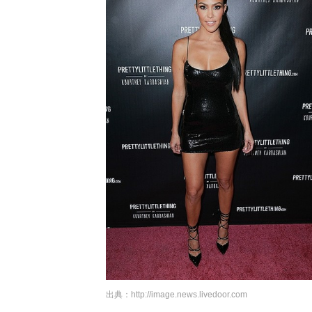
出典：
http://image.news.livedoor.com