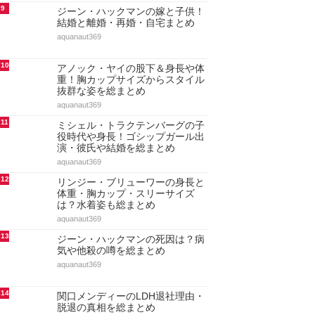
9
ジーン・ハックマンの嫁と子供！
結婚と離婚・再婚・自宅まとめ
aquanaut369
10
アノック・ヤイの股下＆身長や体
重！胸カップサイズからスタイル
抜群な姿を総まとめ
aquanaut369
11
ミシェル・トラクテンバーグの子
役時代や身長！ゴシップガール出
演・彼氏や結婚を総まとめ
aquanaut369
12
リンジー・ブリューワーの身長と
体重・胸カップ・スリーサイズ
は？水着姿も総まとめ
aquanaut369
13
ジーン・ハックマンの死因は？病
気や他殺の噂を総まとめ
aquanaut369
14
関口メンディーのLDH退社理由・
脱退の真相を総まとめ