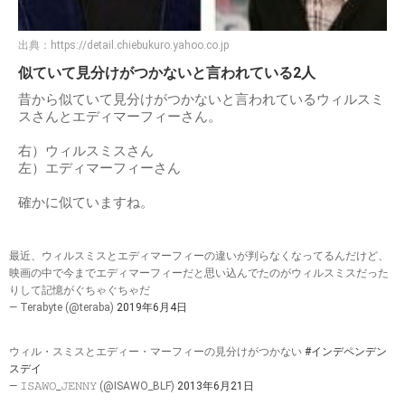
出典：
https://detail.chiebukuro.yahoo.co.jp
似ていて見分けがつかないと言われている2人
昔から似ていて見分けがつかないと言われているウィルスミ
スさんとエディマーフィーさん。
右）ウィルスミスさん
左）エディマーフィーさん
確かに似ていますね。
最近、ウィルスミスとエディマーフィーの違いが判らなくなってるんだけど、
映画の中で今までエディマーフィーだと思い込んでたのがウィルスミスだった
りして記憶がぐちゃぐちゃだ
— Terabyte (@teraba)
2019年6月4日
ウィル・スミスとエディー・マーフィーの見分けがつかない
#インデペンデン
スデイ
— 𝙸𝚂𝙰𝚆𝙾_𝙹𝙴𝙽𝙽𝚈 (@ISAWO_BLF)
2013年6月21日