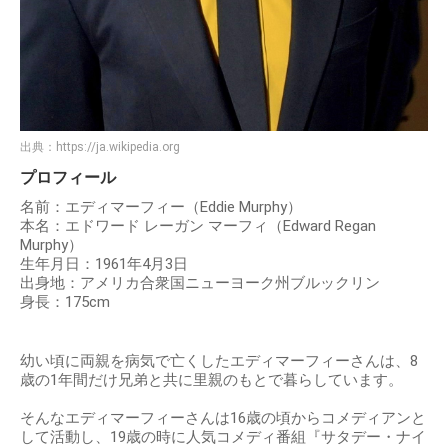
出典：
https://ja.wikipedia.org
プロフィール
名前：エディマーフィー（Eddie Murphy）
本名：エドワード レーガン マーフィ（Edward Regan
Murphy）
生年月日：1961年4月3日
出身地：アメリカ合衆国ニューヨーク州ブルックリン
身長：175cm
幼い頃に両親を病気で亡くしたエディマーフィーさんは、8
歳の1年間だけ兄弟と共に里親のもとで暮らしています。
そんなエディマーフィーさんは16歳の頃からコメディアンと
して活動し、19歳の時に人気コメディ番組『サタデー・ナイ