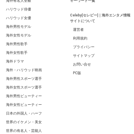
海外有名人全般
キーワード一覧
ハリウッド俳優
Celeby[セレビー]｜海外エンタメ情報
ハリウッド女優
サイトについて
海外男性モデル
運営者
海外女性モデル
利用規約
海外男性歌手
プライバシー
海外女性歌手
サイトマップ
海外ドラマ
お問い合せ
海外・ハリウッド映画
PC版
海外男性スポーツ選手
海外女性スポーツ選手
海外男性ビューティー
海外女性ビューティー
日本の外国人・ハーフ
世界のイケメン・美女
世界の有名人・芸能人