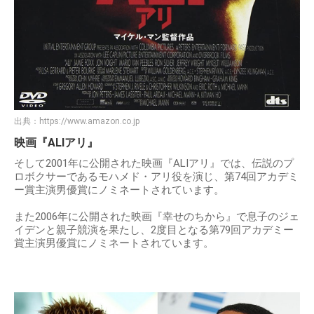
出典：
https://www.amazon.co.jp
映画『ALIアリ』
そして2001年に公開された映画『ALIアリ』では、伝説のプ
ロボクサーであるモハメド・アリ役を演じ、第74回アカデミ
ー賞主演男優賞にノミネートされています。
また2006年に公開された映画『幸せのちから』で息子のジェ
イデンと親子競演を果たし、2度目となる第79回アカデミー
賞主演男優賞にノミネートされています。