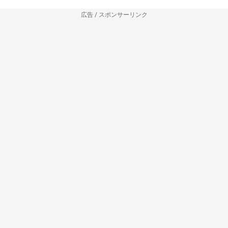
広告 / スポンサーリンク