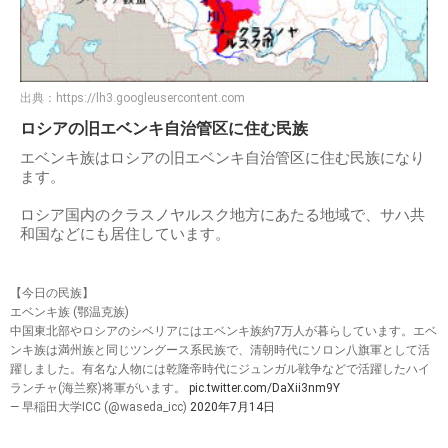
出典：
https://lh3.googleusercontent.com
ロシアの旧エベンキ自治管区に住む民族
エベンキ族はロシアの旧エベンキ自治管区に住む民族になり
ます。
ロシア国内のクラスノヤルスク地方にあたる地域で、サハ共
和国などにも居住しています。
【今日の民族】
エベンキ族 (鄂温克族)
中国東北部やロシアのシベリアにはエベンキ族約7万人が暮らしています。エベ
ンキ族は満州族と同じツングース系民族で、清朝時代にソロン八旗軍として活
躍しました。有名な人物には乾隆帝時代にジュンガル戦争などで活躍したハイ
ランチャ(海兰察)将軍がいます。
pic.twitter.com/DaXii3nm9Y
— 早稲田大学ICC (@waseda_icc)
2020年7月14日