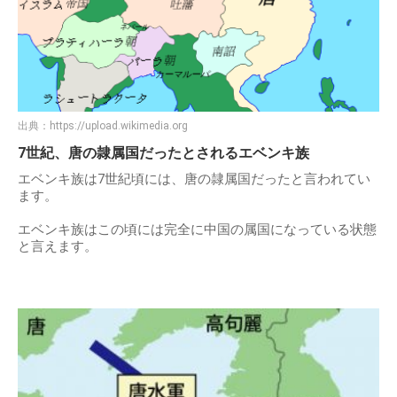
出典：
https://upload.wikimedia.org
7世紀、唐の隷属国だったとされるエベンキ族
エベンキ族は7世紀頃には、唐の隷属国だったと言われてい
ます。
エベンキ族はこの頃には完全に中国の属国になっている状態
と言えます。