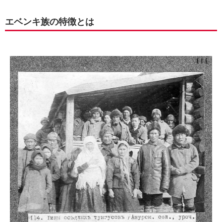
エベンキ族の特徴とは