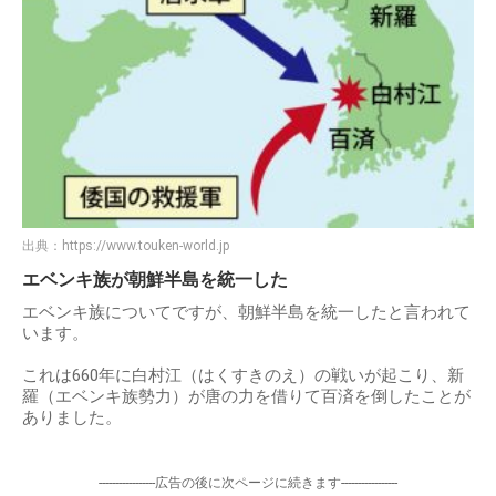
出典：
https://www.touken-world.jp
エベンキ族が朝鮮半島を統一した
エベンキ族についてですが、朝鮮半島を統一したと言われて
います。
これは660年に白村江（はくすきのえ）の戦いが起こり、新
羅（エベンキ族勢力）が唐の力を借りて百済を倒したことが
ありました。
-----------------広告の後に次ページに続きます-----------------