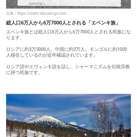
出典：
https://static.educalingo.com
総人口6万人から6万7000人とされる「エベンキ族」
エベンキ族とは総人口6万人から6万7000人とされる民族にな
ります。
ロシアに約3万5000人、中国に約3万人、モンゴルに約1000
人移住しているのが近年確認されています。
ロシア語やエヴェンキ語を話し、シャーマニズムを伝統宗教
に持つ民族です。