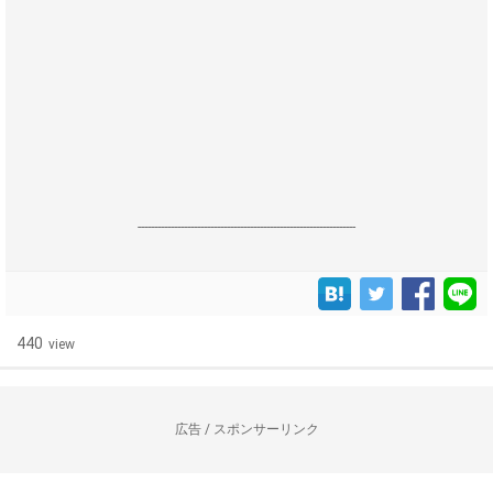
------------------------------------------------------------------
440
view
広告 / スポンサーリンク