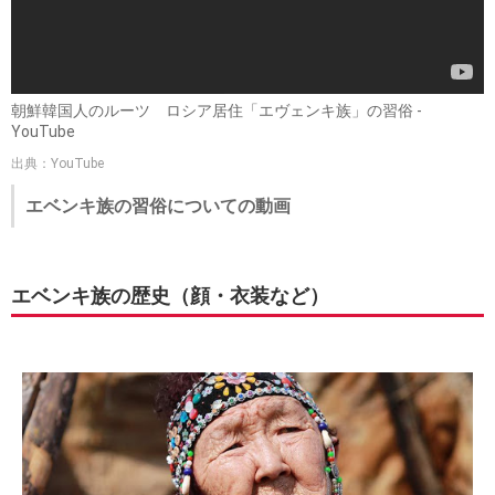
朝鮮韓国人のルーツ ロシア居住「エヴェンキ族」の習俗 -
YouTube
出典：YouTube
エベンキ族の習俗についての動画
エベンキ族の歴史（顔・衣装など）