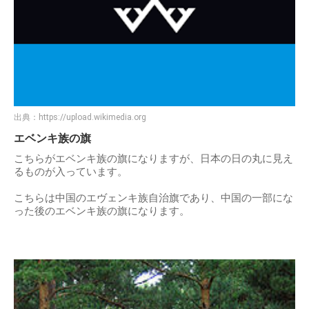
出典：
https://upload.wikimedia.org
エベンキ族の旗
こちらがエベンキ族の旗になりますが、日本の日の丸に見え
るものが入っています。
こちらは中国のエヴェンキ族自治旗であり、中国の一部にな
った後のエベンキ族の旗になります。