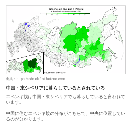
出典：
https://cdn-ak.f.st-hatena.com
中国・東シベリアに暮らしているとされている
エベンキ族は中国・東シベリアでも暮らしていると言われて
います。
中国に住むエベンキ族の分布がこちらで、中央に位置してい
るのが分かります。