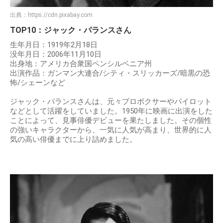
出典：
https://cdn.pixabay.com
TOP10：ジャック・パランスさん
生年月日：1919年2月18日
没年月日：2006年11月10日
出身地：アメリカ合衆国ペンシルベニア州
出演作品：ガンマン大連合/シティ・スリッカーズ/暗黒の恐
怖/シェーンなど
ジャック・パランスさんは、元々プロボクサーやパイロット
などとして活躍をしていました。1950年に映画に出演をした
ことによって、見事俳優デビューを果たしました。その個性
の強いキャラクターから、一気に人気が高まり、世界的に人
気の高い俳優までに上り詰めました。