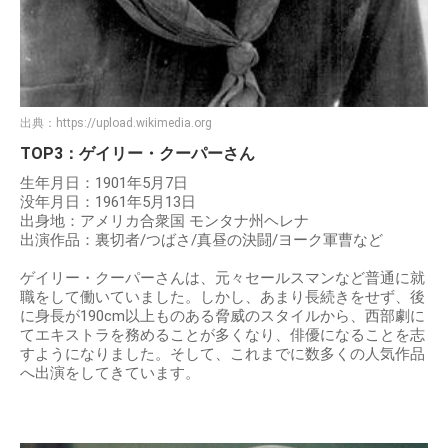
出典：
https://upload.wikimedia.org
TOP3：ゲイリー・クーパーさん
生年月日：1901年5月7日
没年月日：1961年5月13日
出身地：アメリカ合衆国 モンタナ州ヘレナ
出演作品：裏切者/つばさ/真昼の決闘/ヨーク軍曹など
ゲイリー・クーパーさんは、元々セールスマンなど普通に就
職をして働いていました。しかし、あまり長続きをせず、後
に身長が190cm以上ものある脅威のスタイルから、西部劇に
てエキストラを務めることが多くなり、俳優になることを志
すようになりました。そして、これまでに数多くの人気作品
へ出演をしてきています。