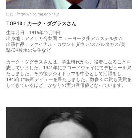
出典：
https://blogimg.goo.ne.jp
TOP13：カーク・ダグラスさん
生年月日：1916年12月9日
出身地：アメリカ合衆国 ニューヨーク州アムステルダム
出演作品：ファイナル・カウントダウン/スパルタカス/突
撃/OK牧場の決斗など
カーク・ダグラスさんは、学生時代から、役者になることを
志していました。1941年にブロードウェイにてデビューを果
たしました。その後ラジオドラマを中心として活躍をし、
1946年に映画デビューを果たしました。数多くの賞も受賞を
してきているほど、かなりの実力派俳優となっています。