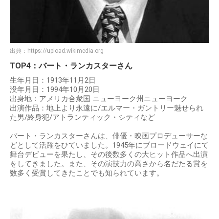
出典：
https://upload.wikimedia.org
TOP4：バート・ランカスターさん
生年月日：1913年11月2日
没年月日：1994年10月20日
出身地：アメリカ合衆国 ニューヨーク州ニューヨーク
出演作品：地上より永遠に/エルマー・ガントリー魅せられ
た男/終身犯/アトランティック・シティなど
バート・ランカスターさんは、俳優・映画プロデューサーな
どとして活躍をひていました。1945年にブロードウェイにて
舞台デビューを果たし、その後数多くの大ヒット作品へ出演
をしてきました。また、その演技力の高さから名だたる賞を
数多く受賞してきたことでも知られています。