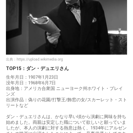
出典：
https://upload.wikimedia.org
TOP15：ダン・デュエリさん
生年月日：1907年1月23日
没年月日：1968年6月7日
出身地：アメリカ合衆国 ニューヨーク州ホワイト・プレイ
ンズ
出演作品：偽りの花園/打撃王/飾窓の女/スカーレット・スト
リートなど
ダン・デュエリさんは、かなり早い頃から演劇に興味を持ち
始めました。両親は安定した職について欲しいと願っていま
したが、本人の演劇に対する熱意は熱く、1934年にアルゼン