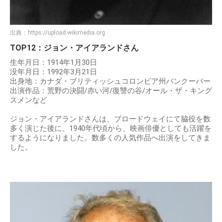
出典：
https://upload.wikimedia.org
TOP12：ジョン・アイアランドさん
生年月日：1914年1月30日
没年月日：1992年3月21日
出身地：カナダ・ブリティッシュコロンビア州バンクーバー
出演作品：荒野の決闘/赤い河/復讐の谷/オール・ザ・キング
スメンなど
ジョン・アイアランドさんは、ブロードウェイにて脇役を数
多く演じた後に、1940年代頃から、映画俳優としても活躍を
するようになりました。数多くの人気作品へ出演をしてきま
した。