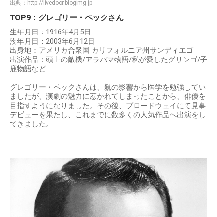
出典：
http://livedoor.blogimg.jp
TOP9：グレゴリー・ペックさん
生年月日：1916年4月5日
没年月日：2003年6月12日
出身地：アメリカ合衆国 カリフォルニア州サンディエゴ
出演作品：頭上の敵機/アラバマ物語/私が愛したグリンゴ/子
鹿物語など
グレゴリー・ペックさんは、親の影響から医学を勉強してい
ましたが、演劇の魅力に惹かれてしまったことから、俳優を
目指すようになりました。その後、ブロードウェイにて見事
デビューを果たし、これまでに数多くの人気作品へ出演をし
てきました。