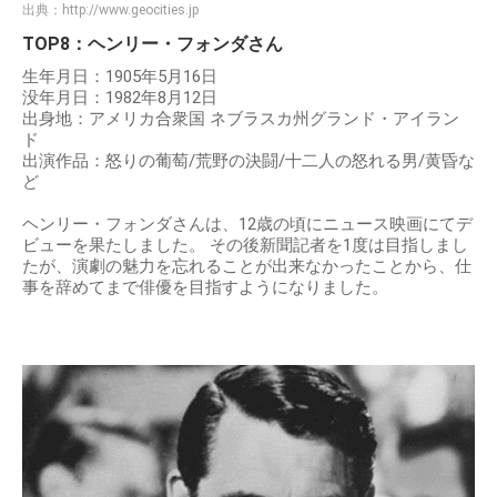
出典：
http://www.geocities.jp
TOP8：ヘンリー・フォンダさん
生年月日：1905年5月16日
没年月日：1982年8月12日
出身地：アメリカ合衆国 ネブラスカ州グランド・アイラン
ド
出演作品：怒りの葡萄/荒野の決闘/十二人の怒れる男/黄昏な
ど
ヘンリー・フォンダさんは、12歳の頃にニュース映画にてデ
ビューを果たしました。 その後新聞記者を1度は目指しまし
たが、演劇の魅力を忘れることが出来なかったことから、仕
事を辞めてまで俳優を目指すようになりました。