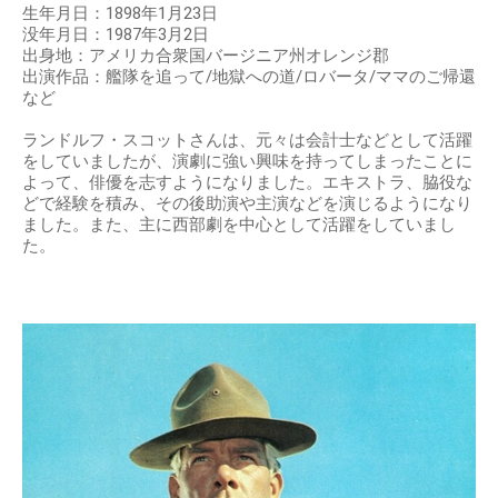
生年月日：1898年1月23日
没年月日：1987年3月2日
出身地：アメリカ合衆国バージニア州オレンジ郡
出演作品：艦隊を追って/地獄への道/ロバータ/ママのご帰還
など
ランドルフ・スコットさんは、元々は会計士などとして活躍
をしていましたが、演劇に強い興味を持ってしまったことに
よって、俳優を志すようになりました。エキストラ、脇役な
どで経験を積み、その後助演や主演などを演じるようになり
ました。また、主に西部劇を中心として活躍をしていまし
た。