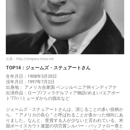
出典：
http://cinepara.iinaa.net
TOP14：ジェームズ・ステュアートさん
生年月日：1908年5月20日
没年月日：1997年7月2日
出身地： アメリカ合衆国 ペンシルベニア州インディアナ
出演作品：ロープ/フィラデルフィア物語/めまい/エアポー
ト'77/バミューダからの脱出など
ジェームズ・ステュアートさんは、演じることの多い役柄か
ら、＂アメリカの良心＂と呼ばれることが多かった傾向にあ
りました。なんと、受賞する人が少ないと言われている、米
国ボーイスカウト連盟の功労賞シルバー・バッファロー章と