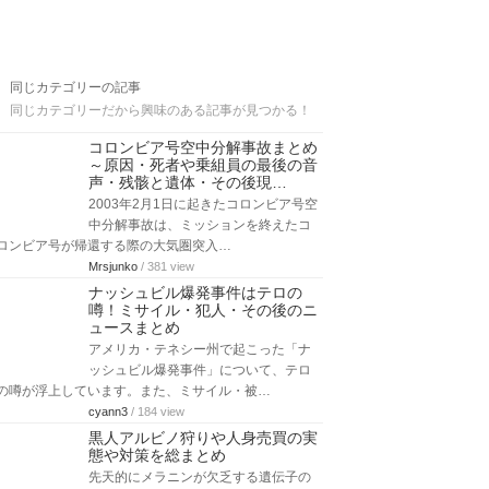
同じカテゴリーの記事
同じカテゴリーだから興味のある記事が見つかる！
コロンビア号空中分解事故まとめ
～原因・死者や乗組員の最後の音
声・残骸と遺体・その後現…
2003年2月1日に起きたコロンビア号空
中分解事故は、ミッションを終えたコ
ロンビア号が帰還する際の大気圏突入…
Mrsjunko
/ 381 view
ナッシュビル爆発事件はテロの
噂！ミサイル・犯人・その後のニ
ュースまとめ
アメリカ・テネシー州で起こった「ナ
ッシュビル爆発事件」について、テロ
の噂が浮上しています。また、ミサイル・被…
cyann3
/ 184 view
黒人アルビノ狩りや人身売買の実
態や対策を総まとめ
先天的にメラニンが欠乏する遺伝子の