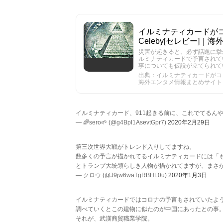
イルミナティカードがコ
Celeby[セレビー]
災害が起きると、必ず話題に挙
ルミナティカードで予言されて
事についても仮説が立てられて
出典：イルミナティカードがコロナ
海外エンタメ情報まとめサイト
イルミナティカード、911起きる前に、これでてるん
— 🌈sero🌱 (@g4Bpl1AsevtGpr7)
2020年2月29日
第三次世界大戦がトレンド入りしてますね。
数多くの予言が描かれてるイルミナティカードには「
とトランプ大統領らしき人物が描かれてますが、まさ
— クロウ (@J9jw6waTgRBHL0u)
2020年1月3日
イルミナティカードではコロナの予言もされていたよう
調べていくとこの建物に似たのが中国にあったとの事
それが、武漢商貿職業学院。