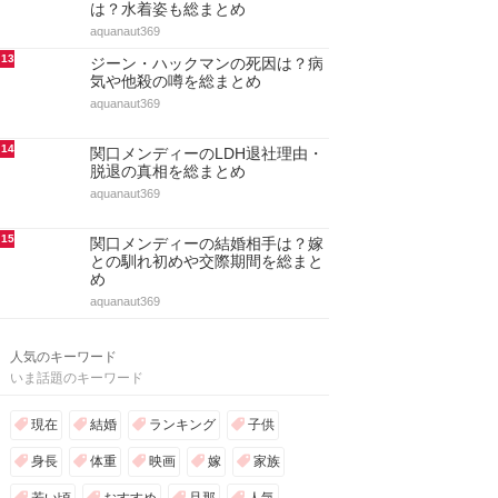
は？水着姿も総まとめ
aquanaut369
13
ジーン・ハックマンの死因は？病
気や他殺の噂を総まとめ
aquanaut369
14
関口メンディーのLDH退社理由・
脱退の真相を総まとめ
aquanaut369
15
関口メンディーの結婚相手は？嫁
との馴れ初めや交際期間を総まと
め
aquanaut369
人気のキーワード
いま話題のキーワード
現在
結婚
ランキング
子供
身長
体重
映画
嫁
家族