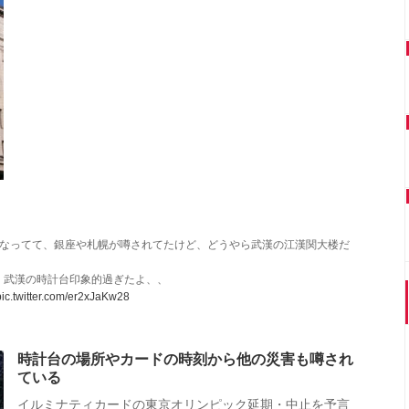
になってて、銀座や札幌が噂されてたけど、どうやら武漢の江漢関大楼だ
。武漢の時計台印象的過ぎたよ、、
pic.twitter.com/er2xJaKw28
時計台の場所やカードの時刻から他の災害も噂され
ている
イルミナティカードの東京オリンピック延期・中止を予言