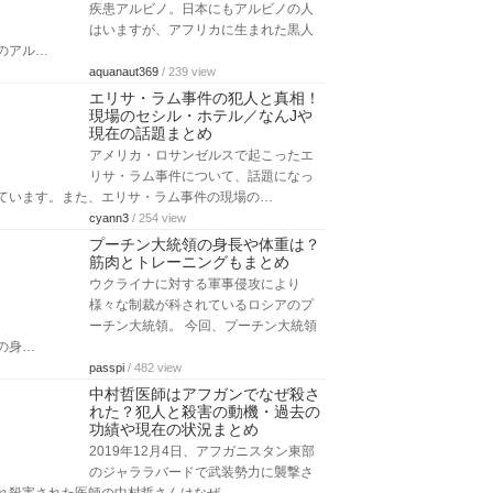
疾患アルビノ。日本にもアルビノの人
はいますが、アフリカに生まれた黒人
のアル…
aquanaut369
/ 239 view
エリサ・ラム事件の犯人と真相！
現場のセシル・ホテル／なんJや
現在の話題まとめ
アメリカ・ロサンゼルスで起こったエ
リサ・ラム事件について、話題になっ
ています。また、エリサ・ラム事件の現場の…
cyann3
/ 254 view
プーチン大統領の身長や体重は？
筋肉とトレーニングもまとめ
ウクライナに対する軍事侵攻により
様々な制裁が科されているロシアのプ
ーチン大統領。 今回、プーチン大統領
の身…
passpi
/ 482 view
中村哲医師はアフガンでなぜ殺さ
れた？犯人と殺害の動機・過去の
功績や現在の状況まとめ
2019年12月4日、アフガニスタン東部
のジャララバードで武装勢力に襲撃さ