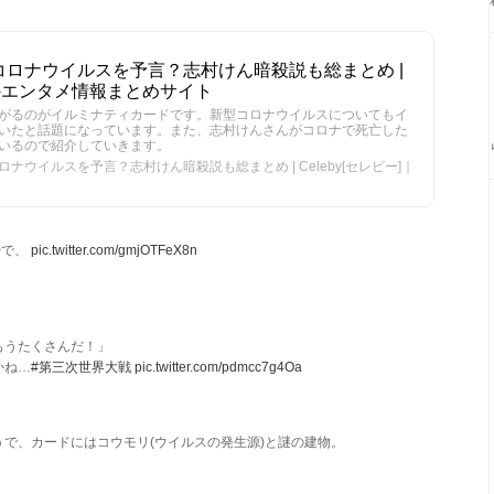
ロナウイルスを予言？志村けん暗殺説も総まとめ |
｜海外エンタメ情報まとめサイト
がるのがイルミナティカードです。新型コロナウイルスについてもイ
いたと話題になっています。また、志村けんさんがコロナで死亡した
いるので紹介していきます。
ウイルスを予言？志村けん暗殺説も総まとめ | Celeby[セレビー]｜
やで、
pic.twitter.com/gmjOTFeX8n
もうたくさんだ！」
かね…
#第三次世界大戦
pic.twitter.com/pdmcc7g4Oa
で、カードにはコウモリ(ウイルスの発生源)と謎の建物。
。