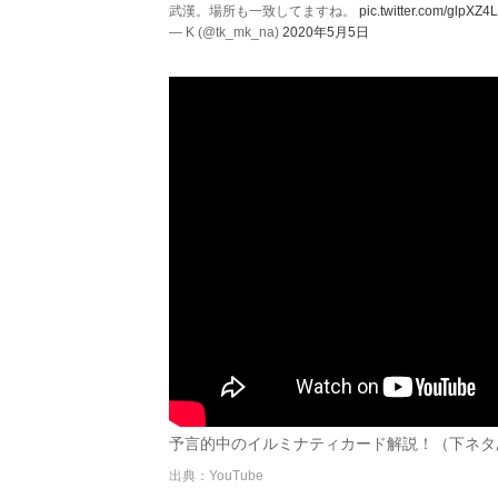
武漢。場所も一致してますね。
pic.twitter.com/glpXZ4
— K (@tk_mk_na)
2020年5月5日
予言的中のイルミナティカード解説！（下ネタあり）
出典：YouTube