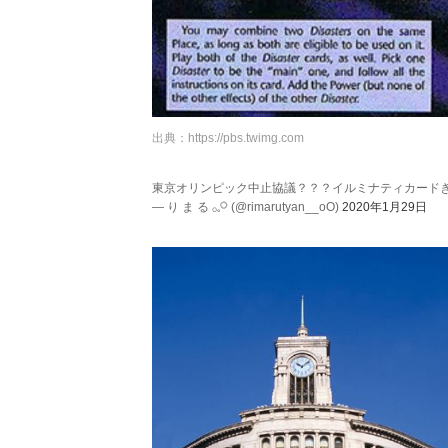
出典：
https://pbs.twimg.com
東京オリンピック中止協議？？？イルミナティカード
— り ま る ︎︎𓂂𓈒𓋪 (@rimarutyan__oO)
2020年1月29日