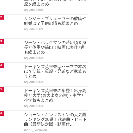
療を総まとめ
aquanaut369
2
リンジー・ブリューワーの彼氏や
結婚は？子供の噂も総まとめ
aquanaut369
3
ジーン・ハックマンの若い頃＆身
長と体重や筋肉！映画代表作7選
も総まとめ
aquanaut369
4
ドーキンズ英里奈はハーフで本名
は？父親・母親・兄弟など家族も
まとめ
aquanaut369
5
ドーキンズ英里奈の学歴！出身高
校と大学(東大出身の噂)・中学と
小学校もまとめ
aquanaut369
6
ショーン・キングストンの人気曲
ランキング20選！代表曲・ヒット
曲【最新決定版・動画付…
maru._.wanwan