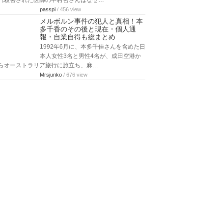
れ殺害された医師の中村哲さんはなぜ…
passpi
/ 456 view
メルボルン事件の犯人と真相！本
多千香のその後と現在・個人通
報・自業自得も総まとめ
1992年6月に、本多千佳さんを含めた日
本人女性3名と男性4名が、成田空港か
らオーストラリア旅行に旅立ち、麻…
Mrsjunko
/ 676 view