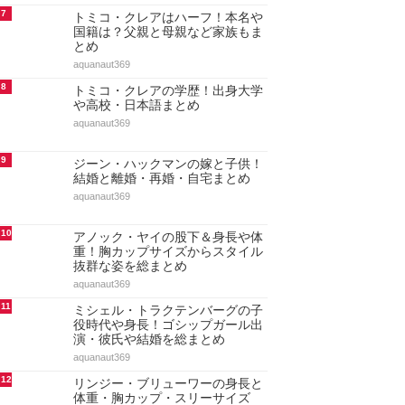
7
トミコ・クレアはハーフ！本名や
国籍は？父親と母親など家族もま
とめ
aquanaut369
8
トミコ・クレアの学歴！出身大学
や高校・日本語まとめ
aquanaut369
9
ジーン・ハックマンの嫁と子供！
結婚と離婚・再婚・自宅まとめ
aquanaut369
10
アノック・ヤイの股下＆身長や体
重！胸カップサイズからスタイル
抜群な姿を総まとめ
aquanaut369
11
ミシェル・トラクテンバーグの子
役時代や身長！ゴシップガール出
演・彼氏や結婚を総まとめ
aquanaut369
12
リンジー・ブリューワーの身長と
体重・胸カップ・スリーサイズ