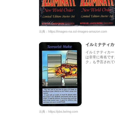
出典：
https://images-na.ssl-images-amazon.com
イルミナティカ
イルミナティカー
は非常に有名です。
ク」も予言されて
出典：
https://pbs.twimg.com