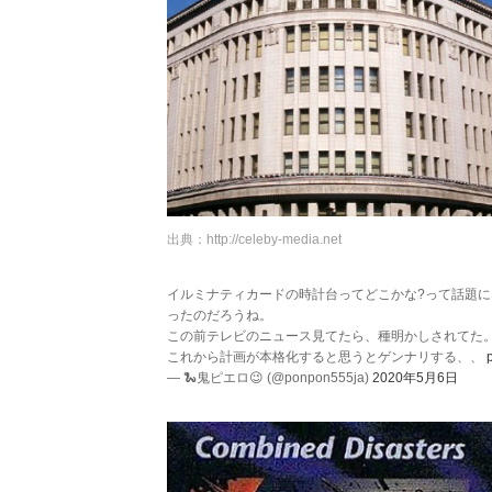
出典：
http://celeby-media.net
イルミナティカードの時計台ってどこかな?って話題
ったのだろうね。
この前テレビのニュース見てたら、種明かしされてた
これから計画が本格化すると思うとゲンナリする、、
— 🐍鬼ピエロ😉 (@ponpon555ja)
2020年5月6日