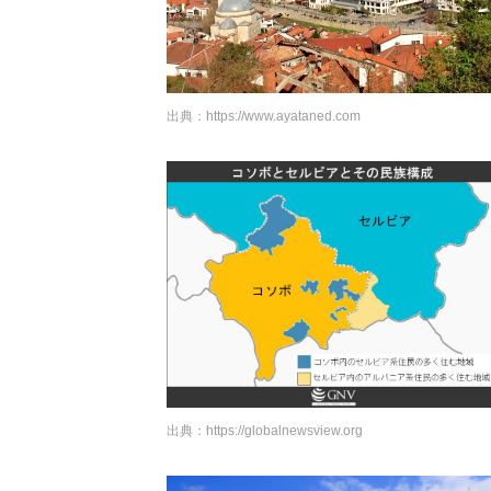
出典：
https://www.ayataned.com
出典：
https://globalnewsview.org