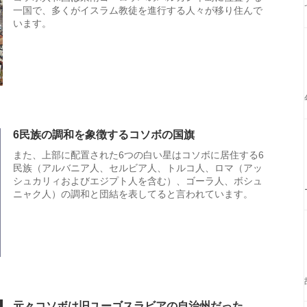
一国で、多くがイスラム教徒を進行する人々が移り住んで
います。
6民族の調和を象徴するコソボの国旗
また、上部に配置された6つの白い星はコソボに居住する6
民族（アルバニア人、セルビア人、トルコ人、ロマ（アッ
シュカリィおよびエジプト人を含む）、ゴーラ人、ボシュ
ニャク人）の調和と団結を表してると言われています。
元々コソボは旧ユーゴスラビアの自治州だった