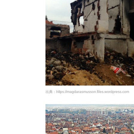
出典：
https://magdarasmusson.files.wordpress.com