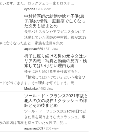
ています。また、ロックフェラー家とロスチ…
cyann3
/ 706 view
中村哲医師の結婚や嫁と子供(息
子/娘)の情報！脳腫瘍で亡くなっ
た次男も総まとめ
長年パキスタンやアフガニスタンにて
活動していた医師の中村哲。彼が2019
年に亡くなったあと、家族も注目を集め…
aquanaut369
/ 511 view
椅子に座り続ける男の元ネタはシ
リア内戦！写真と動画の見方・検
索してはいけない理由も総…
椅子に座り続ける男を検索すると、
「検索してはいけない」という複合ワ
ードが出てきます。その理由は何でしょう。元…
Mrsjunko
/ 492 view
ツール・ド・フランス2021事故と
犯人の女の現在！クラッシュの詳
細とその後まとめ
ツール・ド・フランス2021の初日で起
きた目を疑うような大クラッシュ。事
故の原因は看板を持っていた女性で、犯…
aquanaut369
/ 280 view