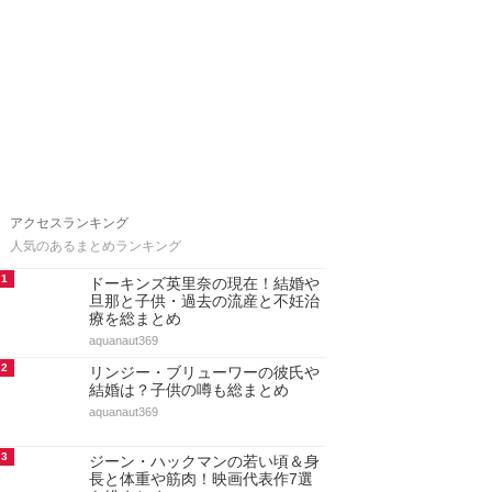
アクセスランキング
人気のあるまとめランキング
1
ドーキンズ英里奈の現在！結婚や
旦那と子供・過去の流産と不妊治
療を総まとめ
aquanaut369
2
リンジー・ブリューワーの彼氏や
結婚は？子供の噂も総まとめ
aquanaut369
3
ジーン・ハックマンの若い頃＆身
長と体重や筋肉！映画代表作7選