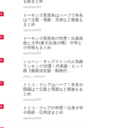
も総まとめ
aquanaut369
4
ドーキンズ英里奈はハーフで本名
は？父親・母親・兄弟など家族も
まとめ
aquanaut369
5
ドーキンズ英里奈の学歴！出身高
校と大学(東大出身の噂)・中学と
小学校もまとめ
aquanaut369
6
ショーン・キングストンの人気曲
ランキング20選！代表曲・ヒット
曲【最新決定版・動画付…
maru._.wanwan
7
トミコ・クレアはハーフ！本名や
国籍は？父親と母親など家族もま
とめ
aquanaut369
8
トミコ・クレアの学歴！出身大学
や高校・日本語まとめ
aquanaut369