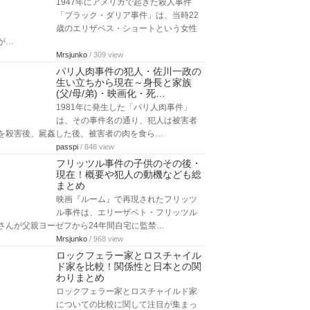
1947年にアメリカで起きた殺人事件
「ブラック・ダリア事件」は、当時22
歳のエリザベス・ショートという女性
が…
Mrsjunko
/ 309 view
パリ人肉事件の犯人・佐川一政の
生い立ちから現在～身長と家族
(父/母/弟)・映画化・死…
1981年に発生した「パリ人肉事件」
は、その事件名の通り、犯人は被害者
を殺害後、屍姦した後、被害者の肉を食ら…
passpi
/ 848 view
フリッツル事件の子供のその後・
現在！概要や犯人の動機なども総
まとめ
映画『ルーム』で再現されたフリッツ
ル事件は、エリーザベト・フリッツル
さんが父親ヨーゼフから24年間自宅に監禁…
Mrsjunko
/ 968 view
ロックフェラー家とロスチャイル
ド家を比較！関係性と日本との関
わりまとめ
ロックフェラー家とロスチャイルド家
についての比較に関して注目が集まっ