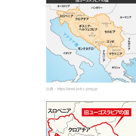
出典：
https://amd-pctr.c.yimg.jp