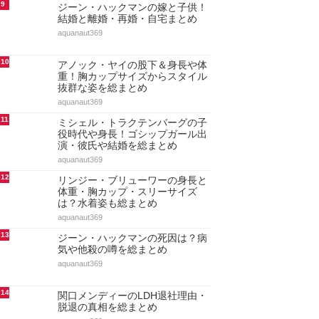
9
ジーン・ハックマンの嫁と子供！
結婚と離婚・再婚・自宅まとめ
aquanaut369
10
アノック・ヤイの股下＆身長や体
重！胸カップサイズからスタイル
抜群な姿を総まとめ
aquanaut369
11
ミシェル・トラクテンバーグの子
役時代や身長！ゴシップガール出
演・彼氏や結婚を総まとめ
aquanaut369
12
リンジー・ブリューワーの身長と
体重・胸カップ・スリーサイズ
は？水着姿も総まとめ
aquanaut369
13
ジーン・ハックマンの死因は？病
気や他殺の噂を総まとめ
aquanaut369
14
関口メンディーのLDH退社理由・
脱退の真相を総まとめ