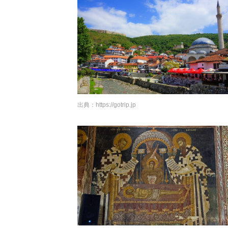
出典：
https://gotrip.jp