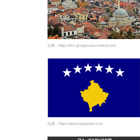
出典：
https://lh3.googleusercontent.com
出典：
https://www.ayataned.com