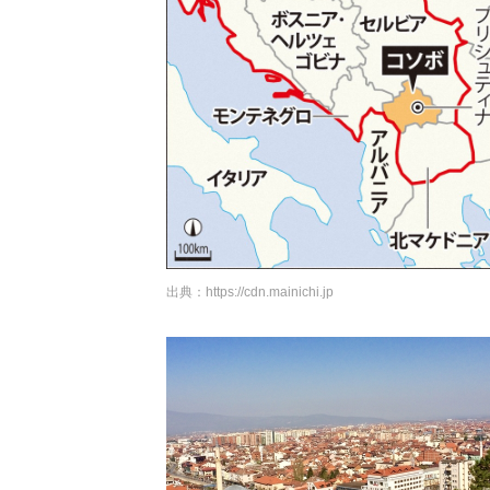
出典：
https://cdn.mainichi.jp