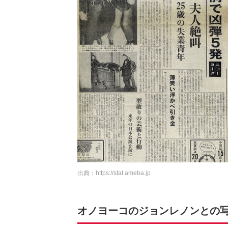
出典：
https://stat.ameba.jp
オノヨーコのジョンレノンとの