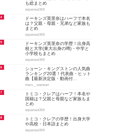
も総まとめ
aquanaut369
4
ドーキンズ英里奈はハーフで本名
は？父親・母親・兄弟など家族も
まとめ
aquanaut369
5
ドーキンズ英里奈の学歴！出身高
校と大学(東大出身の噂)・中学と
小学校もまとめ
aquanaut369
6
ショーン・キングストンの人気曲
ランキング20選！代表曲・ヒット
曲【最新決定版・動画付…
maru._.wanwan
7
トミコ・クレアはハーフ！本名や
国籍は？父親と母親など家族もま
とめ
aquanaut369
8
トミコ・クレアの学歴！出身大学
や高校・日本語まとめ
aquanaut369