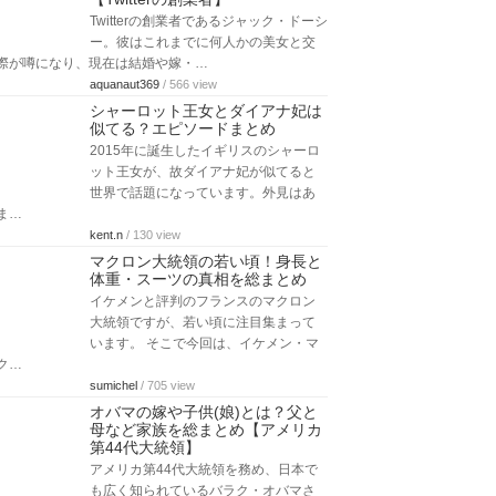
Twitterの創業者であるジャック・ドーシ
ー。彼はこれまでに何人かの美女と交
際が噂になり、現在は結婚や嫁・…
aquanaut369
/ 566 view
シャーロット王女とダイアナ妃は
似てる？エピソードまとめ
2015年に誕生したイギリスのシャーロ
ット王女が、故ダイアナ妃が似てると
世界で話題になっています。外見はあ
ま…
kent.n
/ 130 view
マクロン大統領の若い頃！身長と
体重・スーツの真相を総まとめ
イケメンと評判のフランスのマクロン
大統領ですが、若い頃に注目集まって
います。 そこで今回は、イケメン・マ
ク…
sumichel
/ 705 view
オバマの嫁や子供(娘)とは？父と
母など家族を総まとめ【アメリカ
第44代大統領】
アメリカ第44代大統領を務め、日本で
も広く知られているバラク・オバマさ