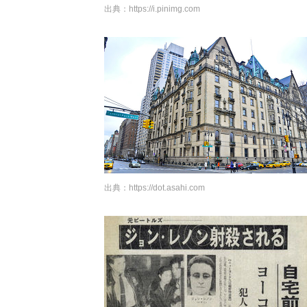
出典：
https://i.pinimg.com
出典：
https://dot.asahi.com