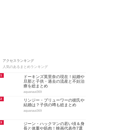
アクセスランキング
人気のあるまとめランキング
1
ドーキンズ英里奈の現在！結婚や
旦那と子供・過去の流産と不妊治
療を総まとめ
aquanaut369
2
リンジー・ブリューワーの彼氏や
結婚は？子供の噂も総まとめ
aquanaut369
3
ジーン・ハックマンの若い頃＆身
長と体重や筋肉！映画代表作7選