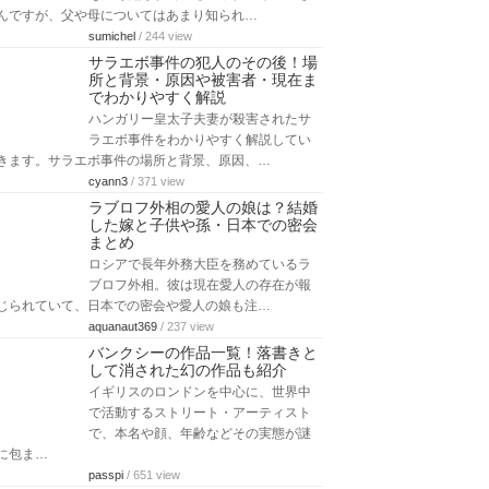
んですが、父や母についてはあまり知られ…
sumichel
/ 244 view
サラエボ事件の犯人のその後！場
所と背景・原因や被害者・現在ま
でわかりやすく解説
ハンガリー皇太子夫妻が殺害されたサ
ラエボ事件をわかりやすく解説してい
きます。サラエボ事件の場所と背景、原因、…
cyann3
/ 371 view
ラブロフ外相の愛人の娘は？結婚
した嫁と子供や孫・日本での密会
まとめ
ロシアで長年外務大臣を務めているラ
ブロフ外相。彼は現在愛人の存在が報
じられていて、日本での密会や愛人の娘も注…
aquanaut369
/ 237 view
バンクシーの作品一覧！落書きと
して消された幻の作品も紹介
イギリスのロンドンを中心に、世界中
で活動するストリート・アーティスト
で、本名や顔、年齢などその実態が謎
に包ま…
passpi
/ 651 view