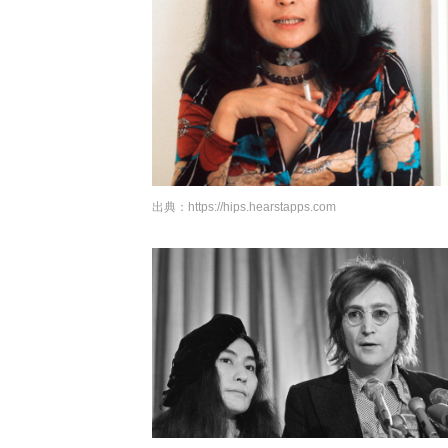
出典：
https://hips.hearstapps.com