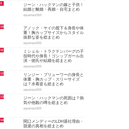
9
ジーン・ハックマンの嫁と子供！
結婚と離婚・再婚・自宅まとめ
aquanaut369
10
アノック・ヤイの股下＆身長や体
重！胸カップサイズからスタイル
抜群な姿を総まとめ
aquanaut369
11
ミシェル・トラクテンバーグの子
役時代や身長！ゴシップガール出
演・彼氏や結婚を総まとめ
aquanaut369
12
リンジー・ブリューワーの身長と
体重・胸カップ・スリーサイズ
は？水着姿も総まとめ
aquanaut369
13
ジーン・ハックマンの死因は？病
気や他殺の噂を総まとめ
aquanaut369
14
関口メンディーのLDH退社理由・
脱退の真相を総まとめ