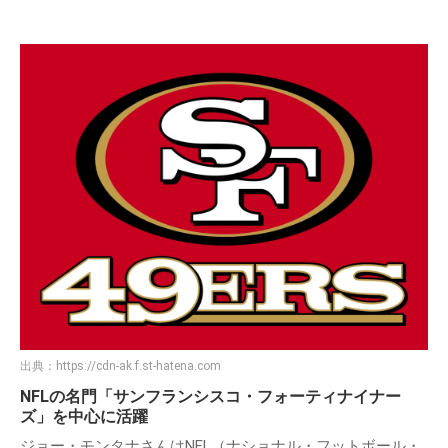
出典：
https://i.pinimg.com
ジョー・モンタナ
本名：ジョセフ・クリフォード・モンタナ・ジュニア
略称：ジョー・モンタナ
出身地：アメリカ合衆国ペンシルベニア州ニューイーグル
生年月日：1956年6月11日
身長：188cm
出身大学：ノートルダム大学
職業：元アメリカンフットボール選手
ポジション：クォーターバック