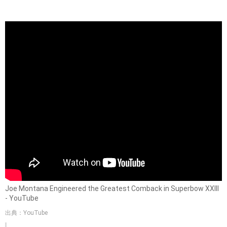
出典：
https://blogimg.goo.ne.jp
1989年の「第23回スーパーボウル」での逆転劇「ザ・ド
ライブ」
ジョー・モンタナさんは逆転劇を決める方としても有名で、
1989年の「第23回スーパーボウル」でもそれを見せてくれま
した。
この時の逆転劇は最も素晴らしいという評価があり、「ザ・
ドライブ」と称されています。