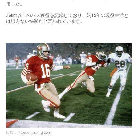
出典：
https://alog.tokyo
引退前の1994年、史上5人目となる「パス獲得通算
40000ヤード」を達成
ジョー・モンタナさんは引退前の1994年、史上5人目となる
「パス獲得通算40000ヤード」（36576メートル）を達成し
ました。
36km以上のパス獲得を記録しており、約15年の現役生活と
は思えない快挙だと言われています。