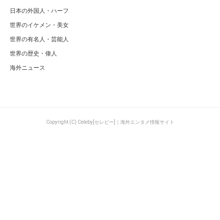
広告 / スポンサーリンク
関連するキーワード
ジョー・モンタナ
現在
海外男性スポーツ選手
ジョー・モンタナの現在！引退後の活動・ザドライブと名言まとめ
ページの先頭へ
カテゴリ
特集一覧