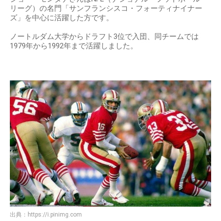
出典：
https://cdn-ak.f.st-hatena.com
NFLの名門「サンフランシスコ・フォーティナイナー
ズ」を中心に活躍
ジョー・モンタナさんはNFL（ナショナル・フットボール・
リーグ）の名門「サンフランシスコ・フォーティナイナー
ズ」を中心に活躍した方です。
ノートルダム大学からドラフト3位で入団、同チームでは
1979年から1992年まで活躍しました。