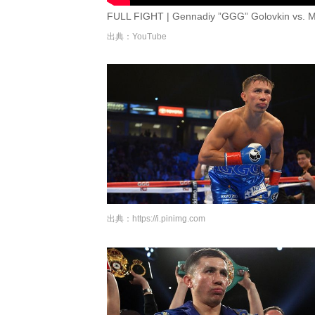
FULL FIGHT | Gennadiy ”GGG” Golovkin vs. M
出典：YouTube
出典：
https://i.pinimg.com