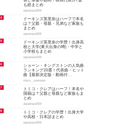
長と体重や筋肉！映画代表作7選
も総まとめ
aquanaut369
4
ドーキンズ英里奈はハーフで本名
は？父親・母親・兄弟など家族も
まとめ
aquanaut369
5
ドーキンズ英里奈の学歴！出身高
校と大学(東大出身の噂)・中学と
小学校もまとめ
aquanaut369
6
ショーン・キングストンの人気曲
ランキング20選！代表曲・ヒット
曲【最新決定版・動画付…
maru._.wanwan
7
トミコ・クレアはハーフ！本名や
国籍は？父親と母親など家族もま
とめ
aquanaut369
8
トミコ・クレアの学歴！出身大学
や高校・日本語まとめ
aquanaut369