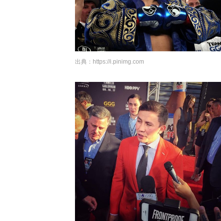
出典：
https://i.pinimg.com