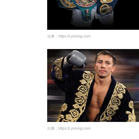
出典：
https://i.pinimg.com
出典：
https://i.pinimg.com