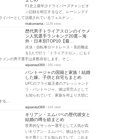
F1史上最年少ドライバーズチャンピオ
ン記録を樹立するなど、レーシングド
ライバーとして活躍されているフェルナン…
rirakumama
/ 1139 view
歴代男子トライアスロンのイケメ
ン人気選手ランキング20選～海
外・日本別TOP10【最…
水泳・自転車ロードレース・長距離走
を1人で行う「トライアスロン」にもイ
ケメンの男子選手は多数存在します。そこ…
aquanaut369
/ 285 view
パントージャの国籍と家族！結婚
した嫁。子供と自宅もまとめ
UFCのフライ級王者のアレッシャンド
リ・パントージャ。彼は苦労人として
も知られていて、家族を何より大切に
する…
aquanaut369
/ 164 view
キリアン・エムバペの歴代彼女と
結婚の噂を総まとめ
世界的なサッカー選手として人気が高
いキリアン・エムバペ。彼はかなりの
モテ男としても知られていて、これま