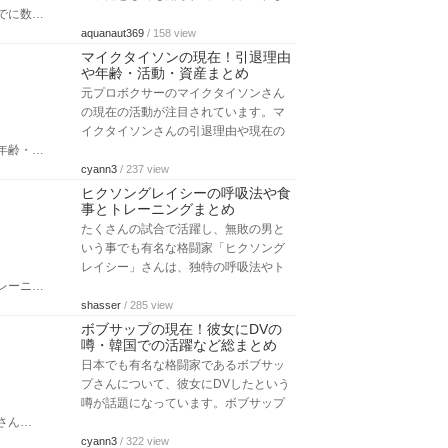
でに数…
aquanaut369
/ 158 view
マイクタイソンの現在！引退理由
や年齢・活動・資産まとめ
元プロボクサーのマイクタイソンさん
の現在の活動が注目されています。マ
イクタイソンさんの引退理由や現在の
年齢・…
cyann3
/ 237 view
ヒクソングレイシーの呼吸法や食
事とトレーニングまとめ
たくさんの試合で活躍し、無敗の男と
いう事でも有名な格闘家「ヒクソング
レイシー」さんは、独特の呼吸法やト
レーニ…
shasser
/ 285 view
ボブサップの現在！彼女にDVの
噂・韓国での活躍など総まとめ
日本でも有名な格闘家であるボブサッ
プさんについて、彼女にDVしたという
噂が話題になっています。ボブサップ
さん…
cyann3
/ 322 view