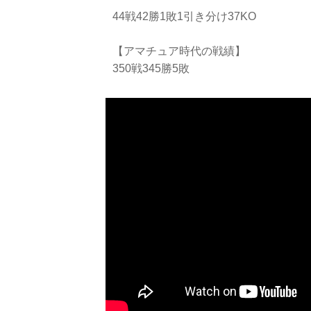
44戦42勝1敗1引き分け37KO
【アマチュア時代の戦績】
350戦345勝5敗