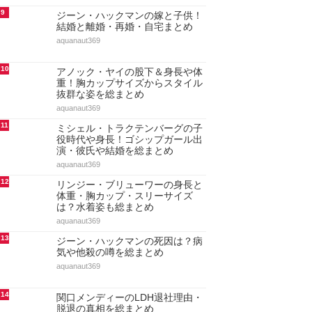
9
ジーン・ハックマンの嫁と子供！
結婚と離婚・再婚・自宅まとめ
aquanaut369
10
アノック・ヤイの股下＆身長や体
重！胸カップサイズからスタイル
抜群な姿を総まとめ
aquanaut369
11
ミシェル・トラクテンバーグの子
役時代や身長！ゴシップガール出
演・彼氏や結婚を総まとめ
aquanaut369
12
リンジー・ブリューワーの身長と
体重・胸カップ・スリーサイズ
は？水着姿も総まとめ
aquanaut369
13
ジーン・ハックマンの死因は？病
気や他殺の噂を総まとめ
aquanaut369
14
関口メンディーのLDH退社理由・
脱退の真相を総まとめ