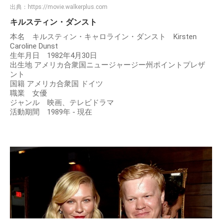
出典：
https://movie.walkerplus.com
キルスティン・ダンスト
本名 キルスティン・キャロライン・ダンスト Kirsten
Caroline Dunst
生年月日 1982年4月30日
出生地 アメリカ合衆国ニュージャージー州ポイントプレザ
ント
国籍 アメリカ合衆国 ドイツ
職業 女優
ジャンル 映画、テレビドラマ
活動期間 1989年 - 現在