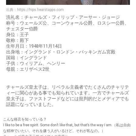
出典：
https://hips.hearstapps.com
洗礼名：チャールズ・フィリップ・アーサー・ジョージ
称号：ウェールズ公、コーンウォール公爵、ロスシー公爵、
チェスター伯爵
身位：王子
敬称：殿下
生年月日：1948年11月14日
出身地：イングランド・ロンドン・バッキンガム宮殿
国籍：イングランド
子供：ウィリアム、ヘンリー
母親：エリザベス2世
チャールズ皇太子は、リベラル主義者でたくさんのチャリテ
ィーに関心がある事でも知られています。一方でチャールズ
皇太子は、ファストフードなどには批判的だとメディアでも
話題になっていました。
こんな格言を知っている？
I like to be a free spirit. Some don’t like that, but that’s the way I am.（私は自由
な精神でいたい。それを嫌う人がいるけど、それが私なの。）