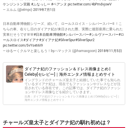
ケンジントン宮殿
#ふなっしー
#ペアンヌ
pic.twitter.com/4bPmdvjowV
— エルム (@elmpc)
2019年7月1日
日本自動車博物館シリーズ、続いて、ロールスロイス・シルバースパーII ！こ
ちらの車、在りし日のダイアナ妃が来日された際、実際に後部座席に乗られた
実車だそうです🌸🌸
#日本自動車博物館
#シルバースパー
#シルヴァースパー
#ロ
ールスロイス
#ダイアナ
#ダイアナ妃
#SilverSpur
#SilverSpur2
pic.twitter.com/5vYseti6I9
— ゆるーくクルマと楽しもう！byハマックス (@hamaxgoon)
2018年11月5日
ダイアナ妃のファッション＆ドレス画像まとめ |
Celeby[セレビー]｜海外エンタメ情報まとめサイト
イングランドのチャールズ皇太子と結婚していた事でも知られ
ているダイアナ妃は、現在でもファッションやドレスなどが注
目されている存在です。この記事では、ダイアナ妃のファッシ
ョンやドレス画像などを紹介していきます。
出典：ダイアナ妃のファッション＆ドレス画像まとめ | Celeby[セレビー]｜
海外エンタメ情報まとめサイト
チャールズ皇太子とダイアナ妃の馴れ初めは？