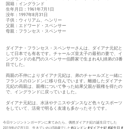
国籍：イングランド
生年月日：1961年7月1日
没年：1997年8月31日
子供：ウィリアム、ヘンリー
父親：エドワード・スペンサー
母親：フランセス・スペンサー
ダイアナ・フランセス・スペンサーさんは、ダイアナ元妃と
して日本でも有名です。チャールズ皇太子の最初の妻で、イ
ングランドの名門のスペンサー伯爵家で生まれ4人姉弟の3番
目でした。
両親の不仲によりダイアナ元妃は、弟のチャールズと一緒に
フランスのロンドンに移り住んでいます。離婚したダイアナ
元妃の両親は、親権について争った結果父親が親権を得たの
で、イングランドに戻っていました。
ダイアナ元妃は、水泳やテニスやダンスなど色々なスポーツ
をしていて、活発で明るく友達も多かったそうです。
今日ケンジントンガーデンに来てみたら、偶然ダイアナ妃の誕生日でした
2019年の7月1日、生きていれば58歳でした
#ロンドン
#ダイアナ妃
#誕生日
#