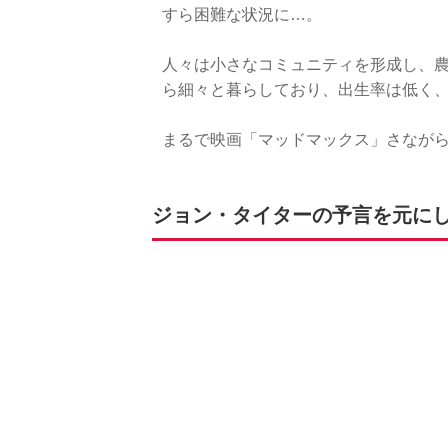
すら困難な状況に…。
人々は小さなコミュニティを形成し、
ら細々と暮らしており、出生率は低く、
まるで映画「マッドマックス」さなが
ジョン・タイターの予言を元に
また、ジョン・タイターは日本に関す
まず、2008年には日本において関東
す。
さらに、2011年のアメリカ合衆国の解
連邦が始めた第三次世界大戦の混乱に