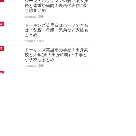
長と体重や筋肉！映画代表作7選
も総まとめ
aquanaut369
4
ドーキンズ英里奈はハーフで本名
は？父親・母親・兄弟など家族も
まとめ
aquanaut369
5
ドーキンズ英里奈の学歴！出身高
校と大学(東大出身の噂)・中学と
小学校もまとめ
aquanaut369
6