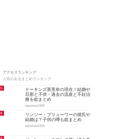
アクセスランキング
人気のあるまとめランキング
1
ドーキンズ英里奈の現在！結婚や
旦那と子供・過去の流産と不妊治
療を総まとめ
aquanaut369
2
リンジー・ブリューワーの彼氏や
結婚は？子供の噂も総まとめ
aquanaut369
3
ジーン・ハックマンの若い頃＆身