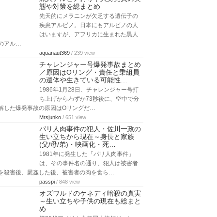
態や対策を総まとめ
先天的にメラニンが欠乏する遺伝子の
疾患アルビノ。日本にもアルビノの人
はいますが、アフリカに生まれた黒人
のアル…
aquanaut369
/ 239 view
チャレンジャー号爆発事故まとめ
／原因はOリング・責任と乗組員
の遺体や生きている可能性…
1986年1月28日、チャレンジャー号打
ち上げからわずか73秒後に、空中で分
解した爆発事故の原因はOリングだ…
Mrsjunko
/ 651 view
パリ人肉事件の犯人・佐川一政の
生い立ちから現在～身長と家族
(父/母/弟)・映画化・死…
1981年に発生した「パリ人肉事件」
は、その事件名の通り、犯人は被害者
を殺害後、屍姦した後、被害者の肉を食ら…
passpi
/ 848 view
オズワルドのケネディ暗殺の真実
～生い立ちや子供の現在も総まと
め
第35代アメリカ合衆国大統領ジョン・