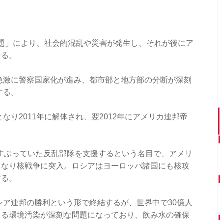
年問題」により、社会的混乱や災害が発生し、それが後にア
なる。
急激に警察国家化が進み、都市部と地方部の分断が深刻
する。
なり2011年に解体され、翌2012年にアメリカ連邦帝
にくすぶっていた反乱部隊を支援するという名目で、アメリ
となり核戦争に突入。ロシアはヨーロッパ諸国にも核攻
する。
ロシア連邦の勝利という形で終結するが、世界中で30億人
よる環境汚染が深刻な問題になっており、飲み水の確保