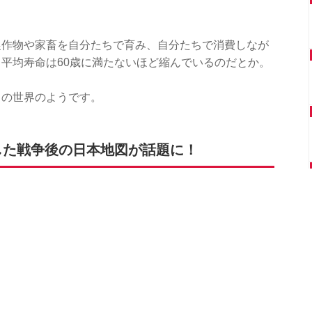
農作物や家畜を自分たちで育み、自分たちで消費しなが
平均寿命は60歳に満たないほど縮んでいるのだとか。
らの世界のようです。
した戦争後の日本地図が話題に！
る「予言」もしています。
大震災が発生し、これが世界恐慌の引き金になったそうで
体により“歯止め”がなくなった中国は、2015年にロシア
乗じて近隣諸国に侵攻を開始。