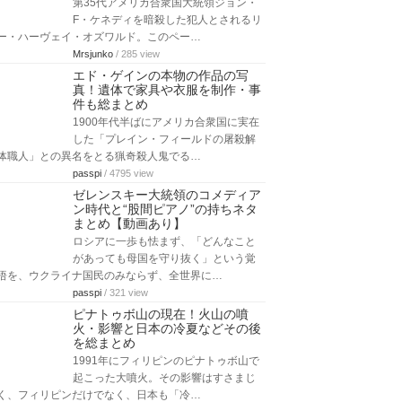
F・ケネディを暗殺した犯人とされるリ
ー・ハーヴェイ・オズワルド。このペー…
Mrsjunko
/ 285 view
エド・ゲインの本物の作品の写
真！遺体で家具や衣服を制作・事
件も総まとめ
1900年代半ばにアメリカ合衆国に実在
した「プレイン・フィールドの屠殺解
体職人」との異名をとる猟奇殺人鬼でる…
passpi
/ 4795 view
ゼレンスキー大統領のコメディア
ン時代と“股間ピアノ”の持ちネタ
まとめ【動画あり】
ロシアに一歩も怯まず、「どんなこと
があっても母国を守り抜く」という覚
悟を、ウクライナ国民のみならず、全世界に…
passpi
/ 321 view
ピナトゥボ山の現在！火山の噴
火・影響と日本の冷夏などその後
を総まとめ
1991年にフィリピンのピナトゥボ山で
起こった大噴火。その影響はすさまじ
く、フィリピンだけでなく、日本も「冷…