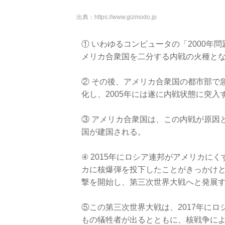
出典：
https://www.gizmodo.jp
① いわゆるコンピュータの「2000
メリカ合衆国を二分する内戦の火種と
② その後、アメリカ合衆国の都市部で
化し、2005年には遂に内戦状態に突入
③ アメリカ合衆国は、この内戦が原因と
国が建国される。
④ 2015年にロシア連邦がアメリカ
カに核爆弾を投下したことがきっかけ
撃を開始し、第三次世界大戦へと発展
⑤この第三次世界大戦は、2017年に
もの犠牲者が出るとともに、核戦争に