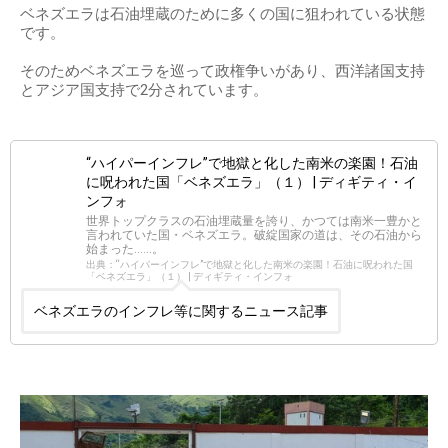
ベネズエラは石油埋蔵のために多くの国に狙われている状態
です。
そのためベネズエラを巡って政権争いがあり、西洋諸国支持
とアジア国支持で2分されています。
“ハイパーインフレ”で地獄と化した南米の楽園！石油
に呪われた国「ベネズエラ」（１） | ディギティ・イ
ンフォ
世界トップクラスの石油埋蔵量を誇り、かつては南米一豊かと
言われていた国・ベネズエラ。破綻国家の道は、その石油から
始まった……。
出典：“ハイパーインフレ”で地獄と化した南米の楽園！石油に呪われた国
「ベネズエラ」（１） | ディギティ・インフォ
ベネズエラのインフレ等に関するニュース記事