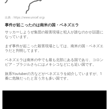
出典：
https://www.unicef.or.jp
事件が起こったのは南米の国・ベネズエラ
サッカーしようぜ集団の殺害現場と犯人が誰なのかが話題に
なっています。
まず事件が起こった殺害現場としては、南米の国・ベネズエ
ラだと判明してます。
ベネズエラは南米の中でも最も北部にある国であり、コロン
ビア・ブラジルさらにはメキシコなどにも近い国です。
旅系Youtuberの方などがベネズエラを紹介していますが、1
番に危険だったと言う方も多い国です。