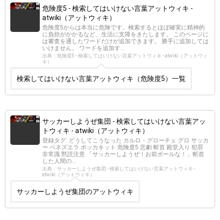
危険度5 - 検索してはいけない言葉アットウィキ -
atwiki（アットウィキ）
危険度5からは本当に危険です。検索するとほぼ確実に精神的
に負担がかかるなど、生活に支障をきたします。 このページに
は審査を通したワードだけが追加できます。 勝手に追加しては
いけません。 ワードを追加す...
出典：危険度5 - 検索してはいけない言葉アットウィキ - atwiki（アットウィ
キ）
検索してはいけない言葉アットウィキ（危険度5）一覧
サッカーしようぜ集団 - 検索してはいけない言葉アッ
トウィキ - atwiki（アットウィキ）
登録タグ: どうしてこうなった カルロ・グローチェ グロ サッカ
ー ベネズエラ ポッカキット 危険度5 悲劇 斬首 殿堂入り 犯罪
非常識 黙読注意 「サッカーしようぜ！お前ボールな！」斬首
した人間の...
出典：サッカーしようぜ集団 - 検索してはいけない言葉アットウィキ -
atwiki（アットウィキ）
サッカーしようぜ集団のアットウィキ