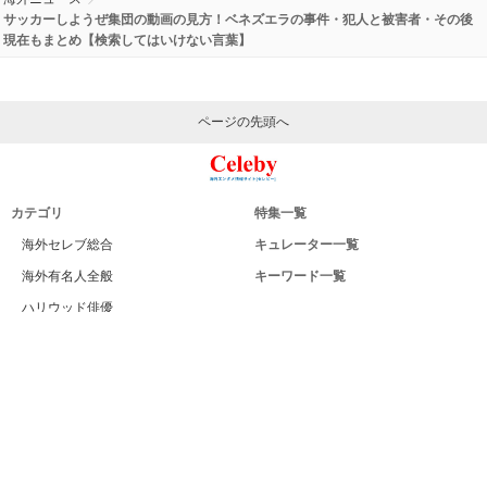
サッカーしようぜ集団の動画の見方！ベネズエラの事件・犯人と被害者・その後
現在もまとめ【検索してはいけない言葉】
ページの先頭へ
カテゴリ
特集一覧
海外セレブ総合
キュレーター一覧
海外有名人全般
キーワード一覧
ハリウッド俳優
Celeby[セレビー]｜海外エンタメ情報
ハリウッド女優
サイトについて
海外男性モデル
運営者
海外女性モデル
利用規約
海外男性歌手
プライバシー
海外女性歌手
サイトマップ