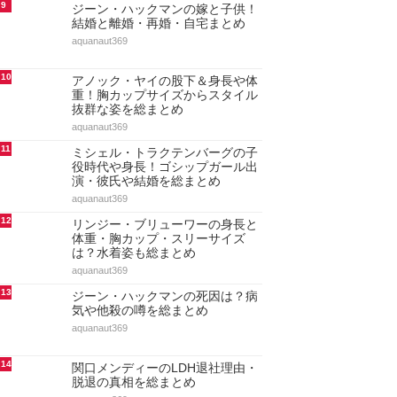
9
ジーン・ハックマンの嫁と子供！
結婚と離婚・再婚・自宅まとめ
aquanaut369
10
アノック・ヤイの股下＆身長や体
重！胸カップサイズからスタイル
抜群な姿を総まとめ
aquanaut369
11
ミシェル・トラクテンバーグの子
役時代や身長！ゴシップガール出
演・彼氏や結婚を総まとめ
aquanaut369
12
リンジー・ブリューワーの身長と
体重・胸カップ・スリーサイズ
は？水着姿も総まとめ
aquanaut369
13
ジーン・ハックマンの死因は？病
気や他殺の噂を総まとめ
aquanaut369
14
関口メンディーのLDH退社理由・
脱退の真相を総まとめ