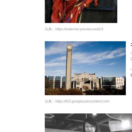
出典：
https://external-preview.redd.it
出典：
https://lh3.googleusercontent.com