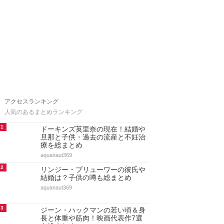
アクセスランキング
人気のあるまとめランキング
1
ドーキンズ英里奈の現在！結婚や
旦那と子供・過去の流産と不妊治
療を総まとめ
aquanaut369
2
リンジー・ブリューワーの彼氏や
結婚は？子供の噂も総まとめ
aquanaut369
3
ジーン・ハックマンの若い頃＆身
長と体重や筋肉！映画代表作7選