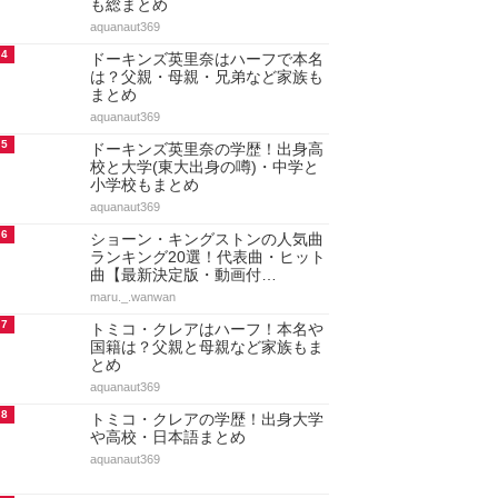
も総まとめ
aquanaut369
4
ドーキンズ英里奈はハーフで本名
は？父親・母親・兄弟など家族も
まとめ
aquanaut369
5
ドーキンズ英里奈の学歴！出身高
校と大学(東大出身の噂)・中学と
小学校もまとめ
aquanaut369
6
ショーン・キングストンの人気曲
ランキング20選！代表曲・ヒット
曲【最新決定版・動画付…
maru._.wanwan
7
トミコ・クレアはハーフ！本名や
国籍は？父親と母親など家族もま
とめ
aquanaut369
8
トミコ・クレアの学歴！出身大学
や高校・日本語まとめ
aquanaut369