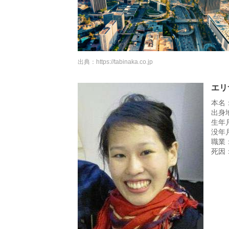
出典：
https://tabinaka.co.jp
エリ
本名：
出身
生年月
没年月
職業
死因