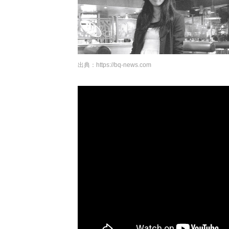
出典：
https://bq-news.com