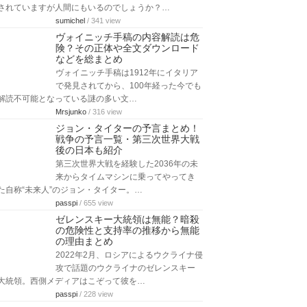
されていますが人間にもいるのでしょうか？…
sumichel
/ 341 view
ヴォイニッチ手稿の内容解読は危
険？その正体や全文ダウンロード
などを総まとめ
ヴォイニッチ手稿は1912年にイタリア
で発見されてから、100年経った今でも
解読不可能となっている謎の多い文…
Mrsjunko
/ 316 view
ジョン・タイターの予言まとめ！
戦争の予言一覧・第三次世界大戦
後の日本も紹介
第三次世界大戦を経験した2036年の未
来からタイムマシンに乗ってやってき
た自称“未来人”のジョン・タイター。…
passpi
/ 655 view
ゼレンスキー大統領は無能？暗殺
の危険性と支持率の推移から無能
の理由まとめ
2022年2月、ロシアによるウクライナ侵
攻で話題のウクライナのゼレンスキー
大統領。西側メディアはこぞって彼を…
passpi
/ 228 view