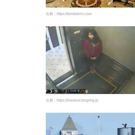
出典：
https://temitakms.com
出典：
https://livedoor.blogimg.jp