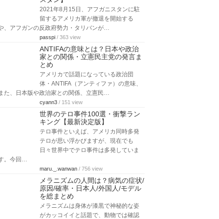
2021年8月15日、アフガニスタンに駐
留するアメリカ軍が撤退を開始する
や、アフガンの反政府勢力・タリバンが…
passpi
/ 363 view
ANTIFAの意味とは？日本や政治
家との関係・立憲民主党の発言ま
とめ
アメリカで話題になっている政治団
体・ANTIFA（アンティファ）の意味、
また、日本版や政治家との関係、立憲民…
cyann3
/ 151 view
世界のテロ事件100選・衝撃ラン
キング【最新決定版】
テロ事件といえば、アメリカ同時多発
テロが思い浮かびますが、現在でも
日々世界中でテロ事件は多発していま
す。今回…
maru._.wanwan
/ 756 view
メラニズムの人間は？病気の症状/
原因/確率・日本人/外国人/モデル
を総まとめ
メラニズムは身体が漆黒で神秘的な姿
がカッコイイと話題で、動物では確認