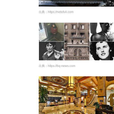
出典：
https://netofuli.com
出典：
https://bq-news.com