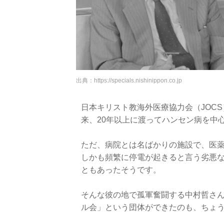
出典：
https://specials.nishinippon.co.jp
日本キリスト教海外医療協力会（JOC
来、20年以上に渡ってハンセン病を中
ただ、病院とは名ばかりの施設で、医
しかも頻繁に停電が起きると言う劣悪
ともあったそうです。
そんな彼の地で孤軍奮闘する中村哲さん
ル会」という団体ができたのも、ちょ