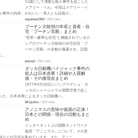
11歳にして凄惨な殺人事件を起こした
メアリー・ベル。今回はメアリー・ベ
ル事件の内容、かわいい・美人とも話題の…
aquanaut369
/ 330 view
プーチン大統領の年収と資産・自
宅「プーチン宮殿」まとめ
“世界一豪華な自宅”と揶揄されているロ
シアのプーチン大統領の自宅別荘「プ
ーチン宮殿」の全貌が暴露され、話題
に…
passpi
/ 294 view
ダッカ日航機ハイジャック事件の
犯人は日本赤軍！詳細や人質解
放・その後現在まとめ
1977年9月28日にバングラデシュ・ダ
ッカのシャージャラル国際空港で起こ
った、日本赤軍によるダッカ日航機ハ…
Mrsjunko
/ 283 view
アノニマスの意味や仮面の正体！
日本との関係・現在の活動もまと
め
インターネット上の国際ネットワーク
集団「アノニマス」について、その意
味などが注目を集めています。また、アノニ…