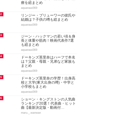
療を総まとめ
aquanaut369
2
リンジー・ブリューワーの彼氏や
結婚は？子供の噂も総まとめ
aquanaut369
3
ジーン・ハックマンの若い頃＆身
長と体重や筋肉！映画代表作7選
も総まとめ
aquanaut369
4
ドーキンズ英里奈はハーフで本名
は？父親・母親・兄弟など家族も
まとめ
aquanaut369
5
ドーキンズ英里奈の学歴！出身高
校と大学(東大出身の噂)・中学と
小学校もまとめ
aquanaut369
6
ショーン・キングストンの人気曲
ランキング20選！代表曲・ヒット
曲【最新決定版・動画付…
maru._.wanwan