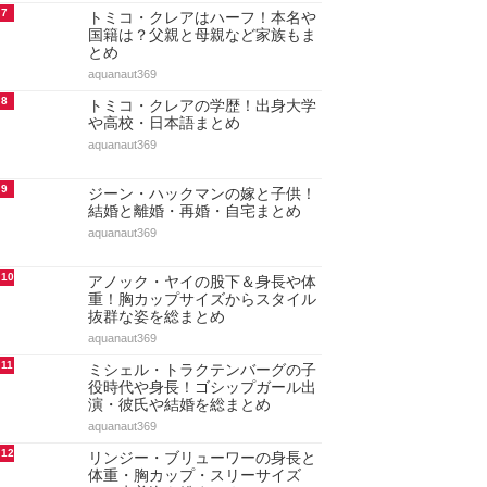
7
トミコ・クレアはハーフ！本名や
国籍は？父親と母親など家族もま
とめ
aquanaut369
8
トミコ・クレアの学歴！出身大学
や高校・日本語まとめ
aquanaut369
9
ジーン・ハックマンの嫁と子供！
結婚と離婚・再婚・自宅まとめ
aquanaut369
10
アノック・ヤイの股下＆身長や体
重！胸カップサイズからスタイル
抜群な姿を総まとめ
aquanaut369
11
ミシェル・トラクテンバーグの子
役時代や身長！ゴシップガール出
演・彼氏や結婚を総まとめ
aquanaut369
12
リンジー・ブリューワーの身長と
体重・胸カップ・スリーサイズ