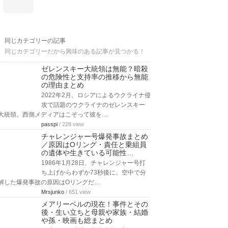
同じカテゴリーの記事
同じカテゴリーだから興味のある記事が見つかる！
ゼレンスキー大統領は無能？暗殺
の危険性と支持率の推移から無能
の理由まとめ
2022年2月、ロシアによるウクライナ侵
攻で話題のウクライナのゼレンスキー
大統領。西側メディアはこぞって彼を…
passpi
/ 228 view
チャレンジャー号爆発事故まとめ
／原因はOリング・責任と乗組員
の遺体や生きている可能性…
1986年1月28日、チャレンジャー号打
ち上げからわずか73秒後に、空中で分
解した爆発事故の原因はOリングだ…
Mrsjunko
/ 651 view
メアリーベルの現在！事件とその
後・生い立ちと母親や家族・結婚
や孫・映画も総まとめ