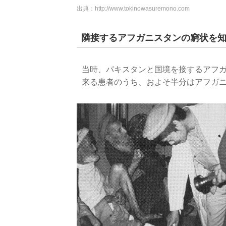
出典：
http://www.tokinowasuremono.com
隣接するアフガニスタンの窮状を
当時、パキスタンと国境を接するアフ
来る患者のうち、およそ半分はアフガ