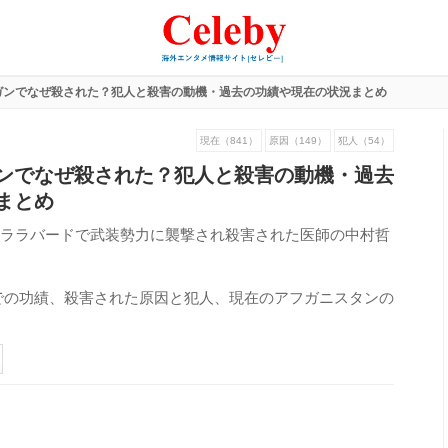
ガンでなぜ殺された？犯人と殺害の動機・過去の功績や現在の状況まとめ
現在（841）
原因（149）
犯人（54）
ンでなぜ殺された？犯人と殺害の動機・過去
まとめ
ジャララバードで武装勢力に襲撃され殺害された医師の中村哲
での功績、殺害された原因と犯人、現在のアフガニスタンの
456
view