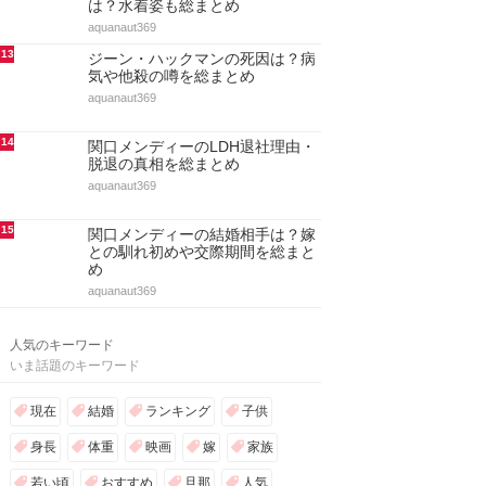
は？水着姿も総まとめ
aquanaut369
13
ジーン・ハックマンの死因は？病
気や他殺の噂を総まとめ
aquanaut369
14
関口メンディーのLDH退社理由・
脱退の真相を総まとめ
aquanaut369
15
関口メンディーの結婚相手は？嫁
との馴れ初めや交際期間を総まと
め
aquanaut369
人気のキーワード
いま話題のキーワード
現在
結婚
ランキング
子供
身長
体重
映画
嫁
家族
若い頃
おすすめ
旦那
人気