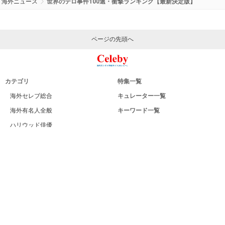
海外ニュース
世界のテロ事件100選・衝撃ランキング【最新決定版】
ページの先頭へ
カテゴリ
特集一覧
海外セレブ総合
キュレーター一覧
海外有名人全般
キーワード一覧
ハリウッド俳優
Celeby[セレビー]｜海外エンタメ情報
ハリウッド女優
サイトについて
海外男性モデル
運営者
海外女性モデル
利用規約
海外男性歌手
プライバシー
海外女性歌手
サイトマップ
海外ドラマ
お問い合せ