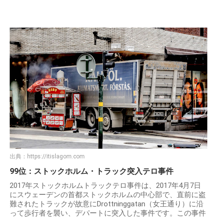
出典：
https://itislagom.com
99位：ストックホルム・トラック突入テロ事件
2017年ストックホルムトラックテロ事件は、2017年4月7日
にスウェーデンの首都ストックホルムの中心部で、直前に盗
難されたトラックが故意にDrottninggatan（女王通り）に沿
って歩行者を襲い、デパートに突入した事件です。この事件