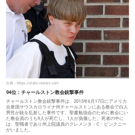
出典：
https://static.reuters.com
94位：チャールストン教会銃撃事件
チャールストン教会銃撃事件は、2015年6月17日にアメリカ
合衆国サウスカロライナ州チャールストンにある教会で白人
男性が銃を乱射した事件です。聖書勉強会のために教会にい
た教会員のうち9人が死亡し、1人が負傷した。死者の中に
は、聖職者であり州上院議員のクレメンタ・C・ピンクニー
がいました。