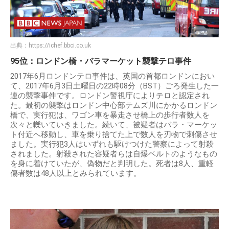
出典：
https://ichef.bbci.co.uk
95位：ロンドン橋・バラマーケット襲撃テロ事件
2017年6月ロンドンテロ事件は、英国の首都ロンドンにおい
て、2017年6月3日土曜日の22時08分（BST）ごろ発生した一
連の襲撃事件です。ロンドン警視庁によりテロと認定され
た。最初の襲撃はロンドン中心部テムズ川にかかるロンドン
橋で、実行犯は、ワゴン車を暴走させ橋上の歩行者数人を
次々と轢いていきました。続いて、被疑者はバラ・マーケッ
ト付近へ移動し、車を乗り捨てた上で数人を刃物で刺傷させ
ました。実行犯3人はいずれも駆けつけた警察によって射殺
されました。射殺された容疑者らは自爆ベルトのようなもの
を身に着けていたが、偽物だと判明した。死者は8人、重軽
傷者数は48人以上とみられています。