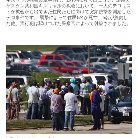
キズリャル教会襲撃事件は、2018年2月18日にロシア連邦ダ
ゲスタン共和国キズリャルの教会において、一人のテロリス
トが教会から出てきた住民たちに向けて突如銃撃を開始した
テロ事件です。 襲撃によって住民5名が死亡、5名が負傷し
た他、実行犯は駆けつけた警察官によって射殺されました。