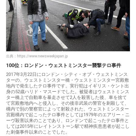
出典：
https://www.newsweekjapan.jp
100位：ロンドン・ウェストミンスター襲撃テロ事件
2017年3月22日にロンドン・シティ・オブ・ウェストミンス
ターの、ウェストミンスター橋・ウェストミンスター宮殿敷
地内で発生したテロ事件です。実行犯はイギリス・ケント出
身の52歳ハリド・マスードでした。被疑者はウェストミンス
ター橋上で自動車を暴走させて2人を殺害した後、車を捨て
て宮殿敷地内へと侵入し、その後非武装の警官を刺殺して、
構内で別の警察官によって射殺された。ウェストミンスター
宮殿構内で起こったテロ事件としては1979年のエアリー・ニ
ーヴ殺害以来のことであり、ロンドンで起こったテロ事件と
しては2015年にレイトンストーン駅で精神疾患患者が起こし
た刺傷事件以来のことでした。