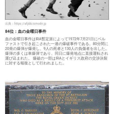
出典：
https://afpbb.ismcdn.jp
84位：血の金曜日事件
血の金曜日事件はIRA暫定派によって1972年7月21日にベル
ファストで引き起こされた一連の爆破事件である。80分間に
20発の爆弾が爆発し、9人の死者と130人の負傷者を出した。
爆弾の多くは車爆弾であり、同日に爆発地点に直接運転され
運び込まれた。 爆破の一部はIRAとイギリス政府の交渉決裂
に対する報復として行われました。