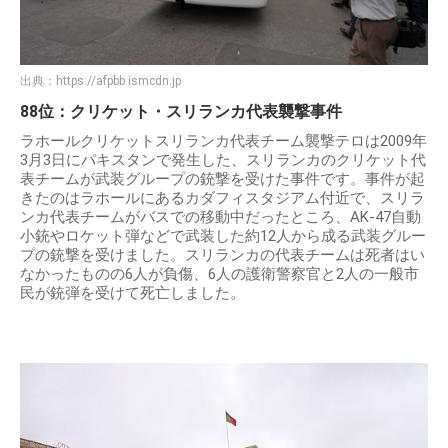
出典：
https://afpbb.ismcdn.jp
88位：クリケット・スリランカ代表襲撃事件
ラホールクリケットスリランカ代表チーム襲撃テロは2009年
3月3日にパキスタンで発生した、スリランカのクリケット代
表チームが武装グループの銃撃を受けた事件です。事件が起
きたのはラホールにあるカダフィスタジアム付近で、スリラ
ンカ代表チームがバスでの移動中だったところ、AK-47自動
小銃やロケット弾などで武装した約12人から成る武装グルー
プの銃撃を受けました。スリランカの代表チームは死者はい
なかったものの6人が負傷、6人の護衛警察官と2人の一般市
民が銃弾を受けて死亡しました。