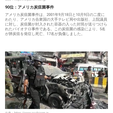
90位：アメリカ炭疽菌事件
アメリカ炭疽菌事件は、2001年9月18日と10月9日の二度に
わたり、アメリカ合衆国の大手テレビ局や出版社、上院議員
に対し、炭疽菌が封入された容器の入った封筒が送りつけら
れたバイオテロ事件である。この炭疽菌の感染により、5名
が肺炭疽を発症し死亡、17名が負傷しました。