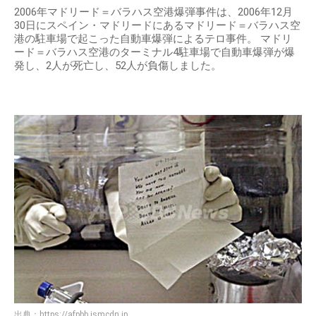
2006年マドリード＝バラハス空港爆弾事件は、2006年12月
30日にスペイン・マドリードにあるマドリード＝バラハス空
港の駐車場で起こった自動車爆弾によるテロ事件。 マドリ
ード＝バラハス空港のターミナル4駐車場で自動車爆弾が爆
発し、2人が死亡し、52人が負傷しました。
出典：
https://afpbb.ismcdn.jp