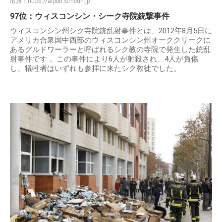
出典：
https://afpbb.ismcdn.jp
97位：ウィスコンシン・シーク寺院銃撃事件
ウィスコンシン州シク寺院銃乱射事件とは、2012年8月5日に
アメリカ合衆国中西部のウィスコンシン州オーククリークに
あるグルドワーラーと呼ばれるシク教の寺院で発生した銃乱
射事件です 。この事件により6人が射殺され、4人が負傷
し、犠牲者はいずれも参拝に来たシク教徒でした。