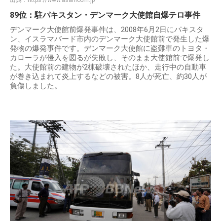
出典：
https://www.asahicom.jp
89位：駐パキスタン・デンマーク大使館自爆テロ事件
デンマーク大使館前爆発事件は、2008年6月2日にパキスタ
ン、イスラマバード市内のデンマーク大使館前で発生した爆
発物の爆発事件です。デンマーク大使館に盗難車のトヨタ・
カローラが侵入を図るが失敗し、そのまま大使館前で爆発し
た。大使館前の建物が2棟破壊されたほか、走行中の自動車
が巻き込まれて炎上するなどの被害。8人が死亡、約30人が
負傷しました。