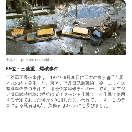
出典：
https://cdn.mainichi.jp
86位：三菱重工爆破事件
三菱重工爆破事件は、1974年8月30日に日本の東京都千代田
区丸の内で発生した、東アジア反日武装戦線「狼」による無
差別爆弾テロ事件で、連続企業爆破事件の一つです。東アジ
ア反日武装戦線の呼称はダイヤモンド作戦で、虹作戦で使用
する予定であった爆弾を流用したといわれています。このテ
ロによる死者は8人、負傷者は376人にも及びました。