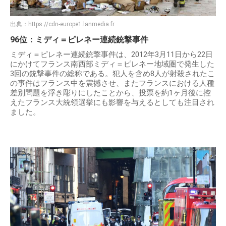
出典：
https://cdn-europe1.lanmedia.fr
96位：ミディ＝ピレネー連続銃撃事件
ミディ＝ピレネー連続銃撃事件は、2012年3月11日から22日
にかけてフランス南西部ミディ＝ピレネー地域圏で発生した
3回の銃撃事件の総称である。犯人を含め8人が射殺されたこ
の事件はフランス中を震撼させ、またフランスにおける人種
差別問題を浮き彫りにしたことから、投票を約1ヶ月後に控
えたフランス大統領選挙にも影響を与えるとしても注目され
ました。