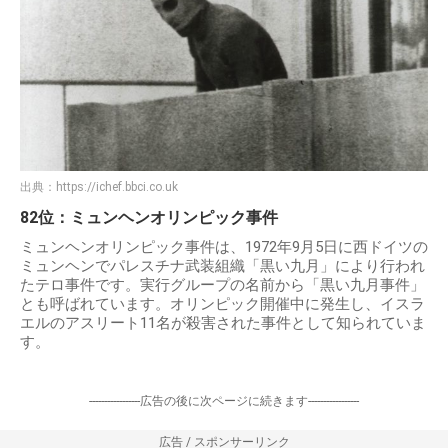
出典：
https://ichef.bbci.co.uk
82位：ミュンヘンオリンピック事件
ミュンヘンオリンピック事件は、1972年9月5日に西ドイツの
ミュンヘンでパレスチナ武装組織「黒い九月」により行われ
たテロ事件です。実行グループの名前から「黒い九月事件」
とも呼ばれています。オリンピック開催中に発生し、イスラ
エルのアスリート11名が殺害された事件として知られていま
す。
-----------------広告の後に次ページに続きます-----------------
広告 / スポンサーリンク