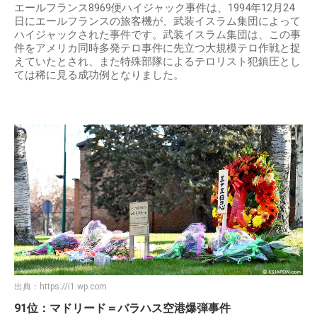
エールフランス8969便ハイジャック事件は、1994年12月24
日にエールフランスの旅客機が、武装イスラム集団によって
ハイジャックされた事件です。武装イスラム集団は、この事
件をアメリカ同時多発テロ事件に先立つ大規模テロ作戦と捉
えていたとされ、また特殊部隊によるテロリスト犯鎮圧とし
ては稀に見る成功例となりました。
出典：
https://i1.wp.com
91位：マドリード＝バラハス空港爆弾事件